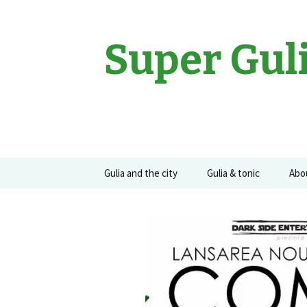
Super Gul
Sari
Gulia and the city
Gulia & tonic
Abo
la
conținut
Movies
Gulia on the road
Guli
Events
Concerte
Recomandari