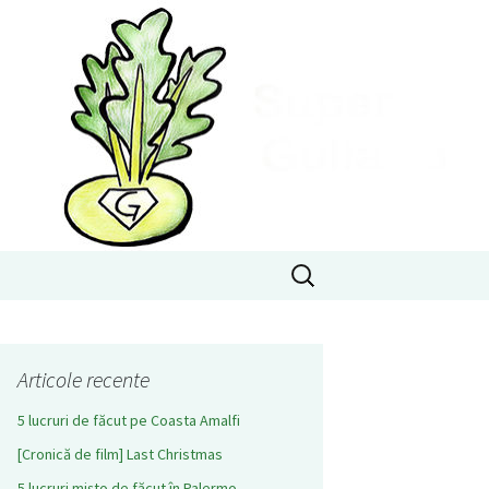
Caută
după:
Articole recente
5 lucruri de făcut pe Coasta Amalfi
[Cronică de film] Last Christmas
5 lucruri mișto de făcut în Palermo