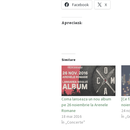
Facebook
X
Apreciază:
Similare
Coma lanseaza un nou album
[Ce 
pe 26 noiembrie la Arenele
noie
Romane
24 n
18 mai 2016
În „G
În „Concerte”