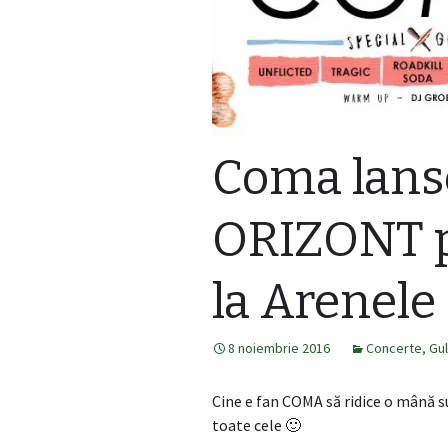
Coma lans
ORIZONT p
la Arenel
8 noiembrie 2016
Concerte
,
Gul
Cine e fan COMA să ridice o mână su
toate cele 🙂