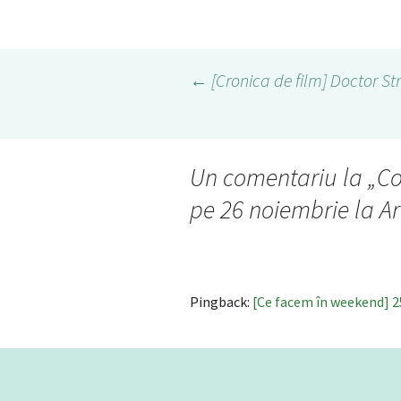
←
[Cronica de film] Doctor St
Navigare
în
Un comentariu la „
Co
pe 26 noiembrie la A
articol
Pingback:
[Ce facem în weekend] 25