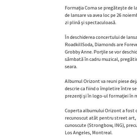
Formaţia Coma se pregăteşte de la
de lansare va avea loc pe 26 noiemb
zi plină şi spectaculoasă.
În deschiderea concertului de lansa
RoadkillSoda, Diamonds are Forever
Grobby Anne. Porţile se vor deschide
sâmbată în cadru muzical, pregăti
seara.
Albumul Orizont va reuni piese deja
descrie ca fiind o împletire între se
prezenţi şi în logo-ul formaţiei în 
Coperta albumului Orizont a fost cr
recunoscut atât pentru street art, 
cunoscute (Strongbow, ING), precum
Los Angeles, Montreal.