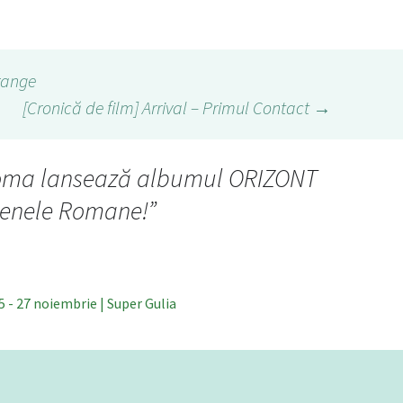
range
[Cronică de film] Arrival – Primul Contact
→
ma lansează albumul ORIZONT
renele Romane!
”
 - 27 noiembrie | Super Gulia