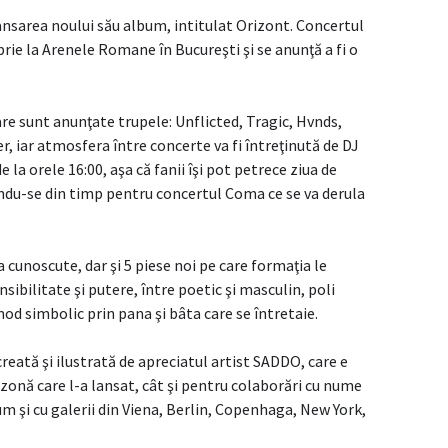
nsarea noului său album, intitulat Orizont. Concertul
rie la Arenele Romane în Bucureşti şi se anunţă a fi o
re sunt anunţate trupele: Unflicted, Tragic, Hvnds,
, iar atmosfera între concerte va fi întreţinută de DJ
 la orele 16:00, aşa că fanii îşi pot petrece ziua de
ndu-se din timp pentru concertul Coma ce se va derula
 cunoscute, dar şi 5 piese noi pe care formaţia le
nsibilitate şi putere, între poetic şi masculin, poli
mod simbolic prin pana şi bâta care se întretaie.
eată şi ilustrată de apreciatul artist SADDO, care e
zonă care l-a lansat, cât şi pentru colaborări cu nume
 şi cu galerii din Viena, Berlin, Copenhaga, New York,