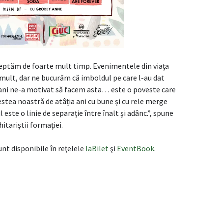
șteptăm de foarte mult timp. Evenimentele din viața
 mult, dar ne bucurăm că imboldul pe care l-au dat
i ani ne-a motivat să facem asta… este o poveste care
tea noastră de atâția ani cu bune și cu rele merge
 este o linie de separație între înalt și adânc.”, spune
hitariştii formaţiei.
nt disponibile în reţelele
IaBilet
şi
EventBook
.