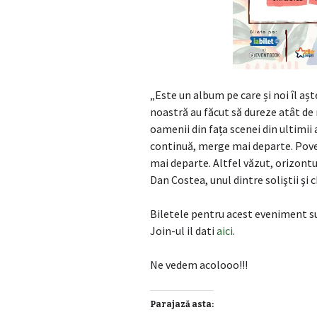
„Este un album pe care și noi îl a
noastră au făcut să dureze atât de
oamenii din fața scenei din ultimi
continuă, merge mai departe. Poves
mai departe. Altfel văzut, orizontul
Dan Costea, unul dintre soliştii şi c
Biletele pentru acest eveniment su
Join-ul il dati
aici
.
Ne vedem acolooo!!!
Parajază asta: