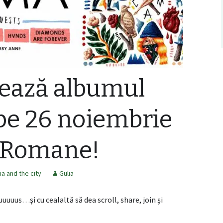
ează albumul
e 26 noiembrie
e Romane!
ia and the city
Gulia
uuuus…şi cu cealaltă să dea scroll, share, join şi