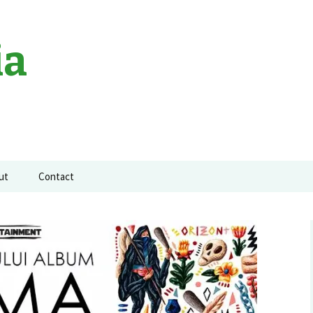
ia
ut
Contact
a neagra