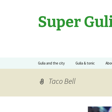
Super Gul
Sari
Gulia and the city
Gulia & tonic
Abo
la
conținut
Movies
Gulia on the road
Guli
Taco Bell
Events
Concerte
Recomandari