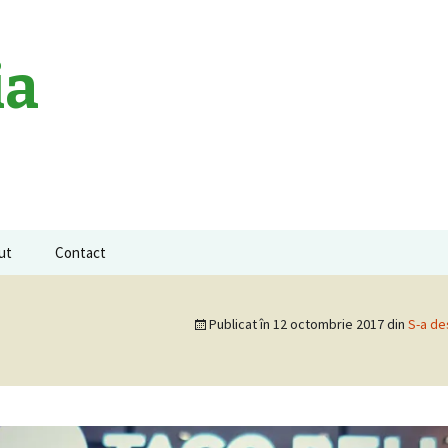
ia
ut
Contact
a neagra
Publicat în
12 octombrie 2017
din
S-a de