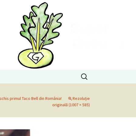
Caută
după:
schis primul Taco Bell din România!
Rezoluție
originală (1007 × 585)