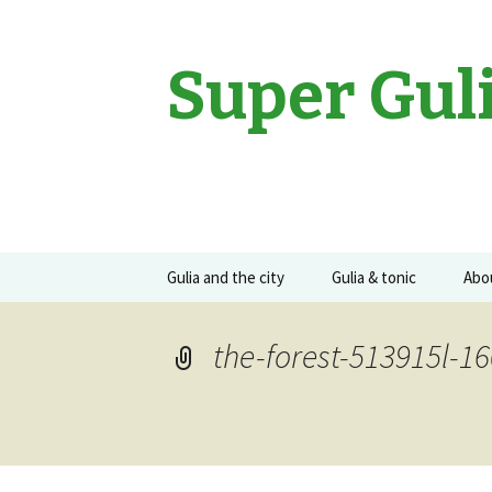
Super Gul
Sari
Gulia and the city
Gulia & tonic
Abo
la
conținut
Movies
Gulia on the road
Guli
the-forest-513915l-
Events
Concerte
Recomandari