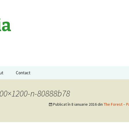
ia
ut
Contact
a neagra
1600×1200-n-80888b78
Publicat în
8 ianuarie 2016
din
The Forest – 