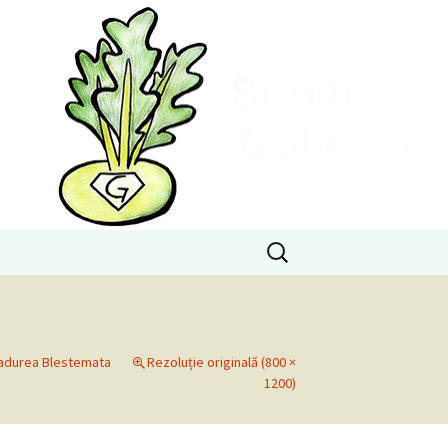
Caută
după:
Padurea Blestemata
Rezoluție originală (800 ×
1200)