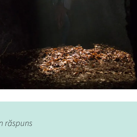
n răspuns