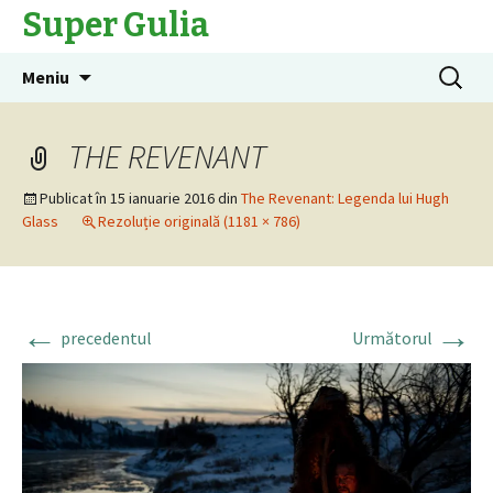
Super Gulia
Sari
Caută
Meniu
la
după:
conținut
THE REVENANT
Publicat în
15 ianuarie 2016
din
The Revenant: Legenda lui Hugh
Glass
Rezoluție originală (1181 × 786)
←
→
precedentul
Următorul