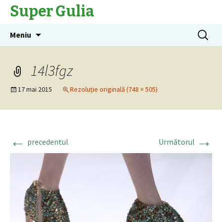
Super Gulia
Sari
Caută
Meniu
la
după:
conținut
14l3fgz
17 mai 2015
Rezoluție originală (748 × 505)
←
→
precedentul
Următorul