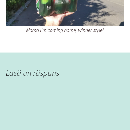
Mama I’m coming home, winner style!
Lasă un răspuns