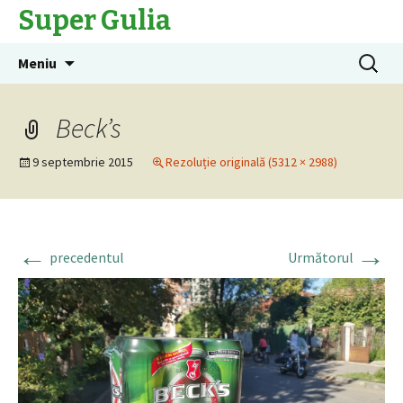
Super Gulia
Sari
Caută
Meniu
la
după:
conținut
Beck’s
9 septembrie 2015
Rezoluție originală (5312 × 2988)
←
→
precedentul
Următorul