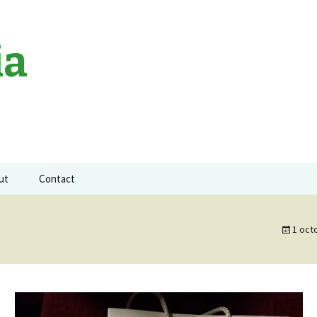
ia
ut
Contact
a neagra
1 oct