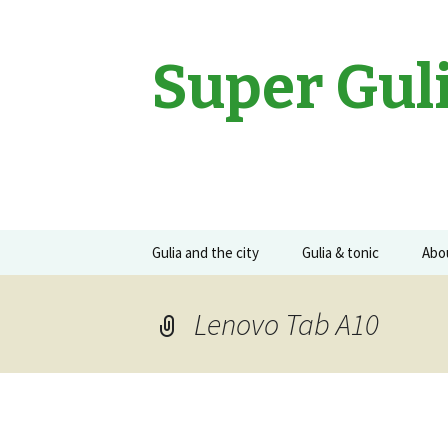
Super Gul
Sari
Gulia and the city
Gulia & tonic
Abo
la
conținut
Movies
Gulia on the road
Guli
Lenovo Tab A10
Events
Concerte
Recomandari