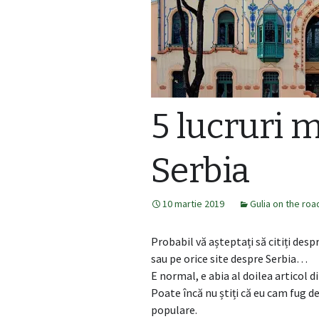
5 lucruri m
Serbia
10 martie 2019
Gulia on the roa
Probabil vă așteptați să citiți despr
sau pe orice site despre Serbia…
E normal, e abia al doilea articol 
Poate încă nu știți că eu cam fug de
populare.