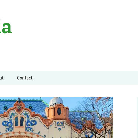
ia
ut
Contact
a neagra