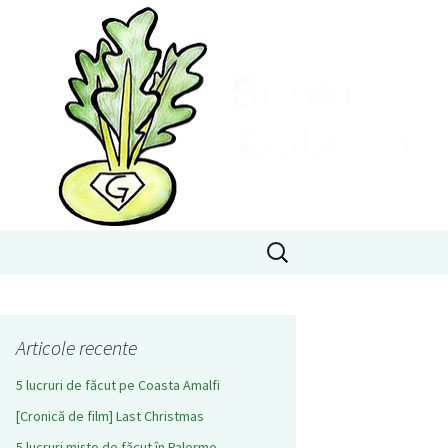
Caută
după:
Articole recente
5 lucruri de făcut pe Coasta Amalfi
[Cronică de film] Last Christmas
5 lucruri mișto de făcut în Palermo