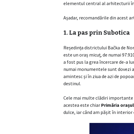
elementul central al arhitecturii î
Așadar, recomandările din acest art
1. La pas prin Subotica
Reședința districtului Bačka de Nor
este un oraș micuț, de numai 97.91
a fost pus la grea încercare de-a lun
numai monumentele sunt dovezi ale f
amintesc și în ziua de azi de popoar
destinul.
Cele mai multe clădiri importante 
acestea este chiar
Primăria orașu
dulce, iar când am pășit în interio