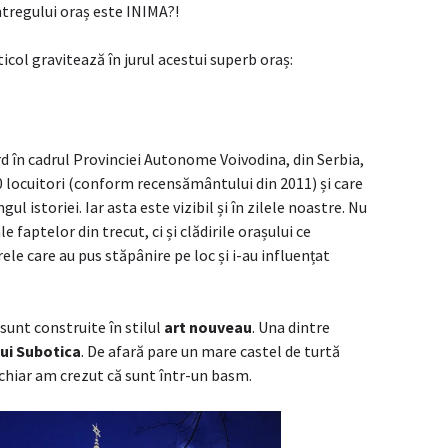
ntregului oraș este INIMA?!
icol gravitează în jurul acestui superb oraș:
d în cadrul Provinciei Autonome Voivodina, din Serbia,
0 locuitori (conform recensământului din 2011) și care
gul istoriei. Iar asta este vizibil și în zilele noastre. Nu
aptelor din trecut, ci și clădirile orașului ce
ele care au pus stăpânire pe loc și i-au influențat
sunt construite în stilul
art nouveau
. Una dintre
lui Subotica
. De afară pare un mare castel de turtă
r chiar am crezut că sunt într-un basm.