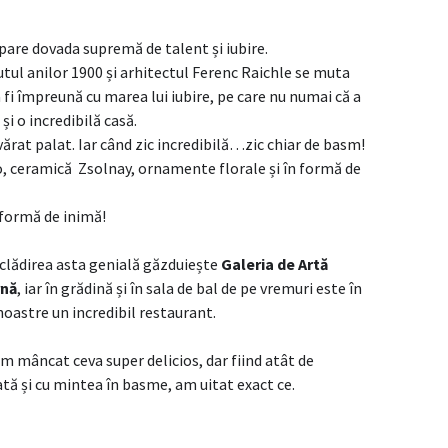
 pare dovada supremă de talent și iubire.
utul anilor 1900 și arhitectul Ferenc Raichle se muta
fi împreună cu marea lui iubire, pe care nu numai că a
și o incredibilă casă.
vărat palat. Iar când zic incredibilă…zic chiar de basm!
, ceramică Zsolnay, ornamente florale și în formă de
 formă de inimă!
clădirea asta genială găzduiește
Galeria de Artă
nă
, iar în grădină și în sala de bal de pe vremuri este în
noastre un incredibil restaurant.
m mâncat ceva super delicios, dar fiind atât de
ată și cu mintea în basme, am uitat exact ce.