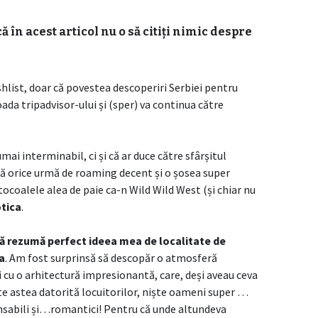
ă în acest articol nu o să citiți nimic despre
ishlist, doar că povestea descoperiri Serbiei pentru
oada tripadvisor-ului și (sper) va continua către
ai interminabil, ci și că ar duce către sfârșitul
rmă orice urmă de roaming decent și o șosea super
tocoalele alea de paie ca-n Wild Wild West (și chiar nu
tica
.
 că rezumă perfect ideea mea de localitate de
ea
. Am fost surprinsă să descopăr o atmosferă
iri cu o arhitectură impresionantă, care, deși aveau ceva
te astea datorită locuitorilor, niște oameni super …
nsabili și…romantici! Pentru că unde altundeva