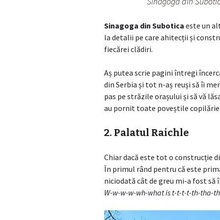
Sinagoga din Suboti
Sinagoga din Subotica
este un al
la detalii pe care ahitecții și cons
fiecărei clădiri.
Aș putea scrie pagini întregi încer
din Serbia și tot n-aș reuși să îi me
pas pe străzile orașului și să vă lă
au pornit toate poveștile copilărie
2. Palatul Raichle
Chiar dacă este tot o construcție di
În primul rând pentru că este prima
niciodată cât de greu mi-a fost să 
W-w-w-w-wh-what is t-t-t-t-th-tha-