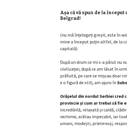
Așa că vă spun de la început c
Belgrad!
(nu mă înțelegeți greșit, este în w
mine a început puțin altfel, de la c
capitală)
După un drum ce mi s-a părut nu num
civilizației, după ce am lăsat în u
prăfuită, pe care se mișcau doar ro
e o figură de stil), am ajuns în
Subo
Orășelul din nordul Serbiei cred
provincie și cum ar trebui să fie 
incredibilă, relaxată și caldă, clăd
vechime, arătau impecabil, iar toa
umani, modești, prietenoși, respo