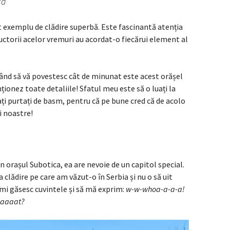
ca
t exemplu de clădire superbă. Este fascinantă atenția
tructorii acelor vremuri au acordat-o fiecărui element al
când să vă povestesc cât de minunat este acest orășel
nționez toate detaliile! Sfatul meu este să o luați la
sați purtați de basm, pentru că pe bune cred că de acolo
i noastre!
n orașul Subotica, ea are nevoie de un capitol special.
 clădire pe care am văzut-o în Serbia și nu o să uit
îmi găsesc cuvintele și să mă exprim:
w-w-whoa-a-a-a!
thaaaat?