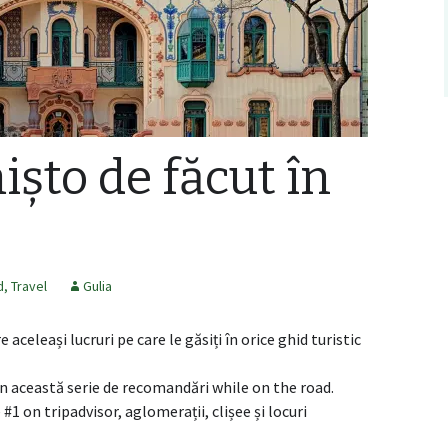
ișto de făcut în
d
,
Travel
Gulia
e aceleași lucruri pe care le găsiți în orice ghid turistic
din această serie de recomandări while on the road.
 #1 on tripadvisor, aglomerații, clișee și locuri