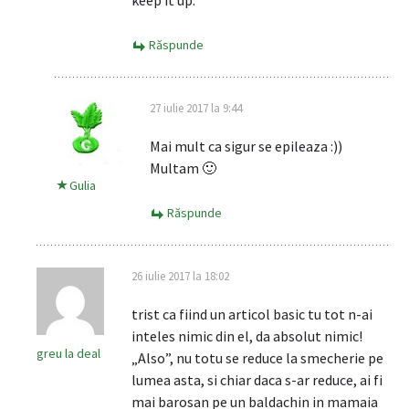
keep it up.
Răspunde
27 iulie 2017 la 9:44
Mai mult ca sigur se epileaza :))
Multam 🙂
Gulia
Răspunde
26 iulie 2017 la 18:02
trist ca fiind un articol basic tu tot n-ai
inteles nimic din el, da absolut nimic!
greu la deal
„Also”, nu totu se reduce la smecherie pe
lumea asta, si chiar daca s-ar reduce, ai fi
mai barosan pe un baldachin in mamaia