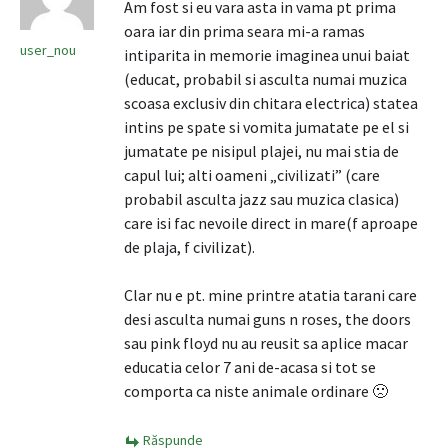
Am fost si eu vara asta in vama pt prima
oara iar din prima seara mi-a ramas
user_nou
intiparita in memorie imaginea unui baiat
(educat, probabil si asculta numai muzica
scoasa exclusiv din chitara electrica) statea
intins pe spate si vomita jumatate pe el si
jumatate pe nisipul plajei, nu mai stia de
capul lui; alti oameni „civilizati” (care
probabil asculta jazz sau muzica clasica)
care isi fac nevoile direct in mare(f aproape
de plaja, f civilizat).
Clar nu e pt. mine printre atatia tarani care
desi asculta numai guns n roses, the doors
sau pink floyd nu au reusit sa aplice macar
educatia celor 7 ani de-acasa si tot se
comporta ca niste animale ordinare 🙁
Răspunde