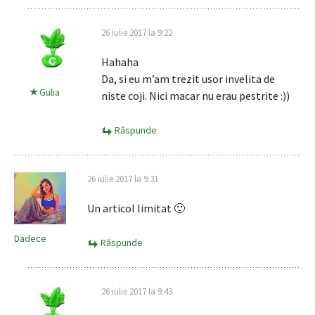
26 iulie 2017 la 9:22
Hahaha
Da, si eu m’am trezit usor invelita de
Gulia
niste coji. Nici macar nu erau pestrite :))
Răspunde
26 iulie 2017 la 9:31
Un articol limitat 🙂
Dadece
Răspunde
26 iulie 2017 la 9:43