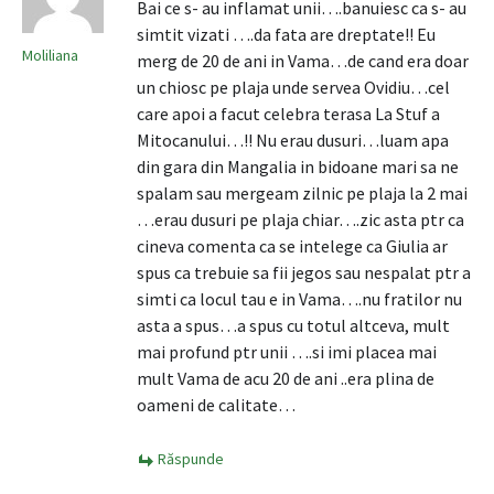
Bai ce s- au inflamat unii….banuiesc ca s- au
simtit vizati ….da fata are dreptate!! Eu
Moliliana
merg de 20 de ani in Vama…de cand era doar
un chiosc pe plaja unde servea Ovidiu…cel
care apoi a facut celebra terasa La Stuf a
Mitocanului…!! Nu erau dusuri…luam apa
din gara din Mangalia in bidoane mari sa ne
spalam sau mergeam zilnic pe plaja la 2 mai
…erau dusuri pe plaja chiar….zic asta ptr ca
cineva comenta ca se intelege ca Giulia ar
spus ca trebuie sa fii jegos sau nespalat ptr a
simti ca locul tau e in Vama….nu fratilor nu
asta a spus…a spus cu totul altceva, mult
mai profund ptr unii ….si imi placea mai
mult Vama de acu 20 de ani ..era plina de
oameni de calitate…
Răspunde