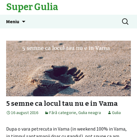
Super Gulia
Sari
Caută
Meniu
la
după:
conținut
5 semne ca locul tau nu e in Vama
16 august 2016
Fără categorie
,
Gulia neagra
Gulia
Dupa o vara petrecuta in Vama (in weekend 100% in Vama,
in timpul saptamanii doar cu gandul), pot spune ca am