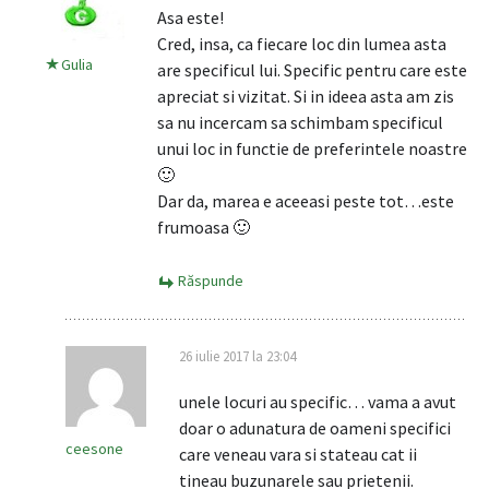
Asa este!
Cred, insa, ca fiecare loc din lumea asta
Gulia
are specificul lui. Specific pentru care este
apreciat si vizitat. Si in ideea asta am zis
sa nu incercam sa schimbam specificul
unui loc in functie de preferintele noastre
🙂
Dar da, marea e aceeasi peste tot…este
frumoasa 🙂
Răspunde
26 iulie 2017 la 23:04
unele locuri au specific… vama a avut
doar o adunatura de oameni specifici
ceesone
care veneau vara si stateau cat ii
tineau buzunarele sau prietenii.