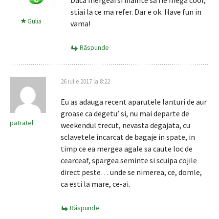
Daca mergeai si inainte sa fie mega cool,
stiai la ce ma refer. Dar e ok. Have fun in
Gulia
vama!
Răspunde
26 iulie 2017 la 8:22
Eu as adauga recent aparutele lanturi de aur
groase ca degetu’ si, nu mai departe de
patratel
weekendul trecut, nevasta degajata, cu
sclavetele incarcat de bagaje in spate, in
timp ce ea mergea agale sa caute loc de
cearceaf, spargea seminte si scuipa cojile
direct peste… unde se nimerea, ce, domle,
ca esti la mare, ce-ai.
Răspunde