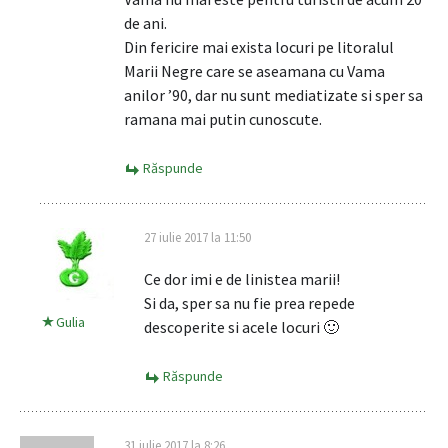
de ani.
Din fericire mai exista locuri pe litoralul
Marii Negre care se aseamana cu Vama
anilor ’90, dar nu sunt mediatizate si sper sa
ramana mai putin cunoscute.
Răspunde
27 iulie 2017 la 11:50
Ce dor imi e de linistea marii!
Si da, sper sa nu fie prea repede
Gulia
descoperite si acele locuri 🙂
Răspunde
31 iulie 2017 la 8:26