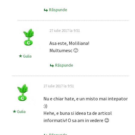
Răspunde
27 iulie 2017 la 9:51
Asa este, Moliliana!
Multumesc 🙂
Gulia
Răspunde
27 iulie 2017 la 9:51
Nu e chiar hate, e un misto mai intepator
:))
Gulia
Hehe, e buna si ideea ta de articol
informativ! O sa am in vedere 😉