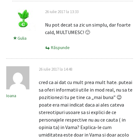
26 iulie 2017 la 13:33
Nu pot decat sa zic un simplu, dar foarte
cald, MULTUMESC! 🙂
Gulia
Răspunde
26 iulie 2017 la 14:48
cred ca ai dat cu mult prea mult hate. puteai
sa oferi informatii utile in mod real, nu sa te
Ioana
pozitionezi tu pe tine ca „mai buna” 😉
poate era mai indicat daca ai ales cateva
stereotipuri usoare sa si explici de ce
personajele respective nu au ce cauta ( in
opinia ta) in Vama? Explica-le cum
umiditatea este doar in Vama si doar acolo