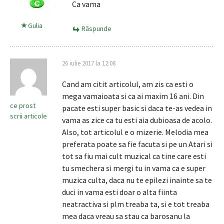
Ca vama
Gulia
Răspunde
26 iulie 2017 la 12:08
Cand am citit articolul, am zis ca esti o
mega vamaioata si ca ai maxim 16 ani. Din
ce prost
pacate esti super basic si daca te-as vedea in
scrii articole
vama as zice ca tu esti aia dubioasa de acolo.
Also, tot articolul e o mizerie. Melodia mea
preferata poate sa fie facuta si pe un Atari si
tot sa fiu mai cult muzical ca tine care esti
tu smechera si mergi tu in vama ca e super
muzica culta, daca nu te epilezi inainte sa te
duci in vama esti doar o alta fiinta
neatractiva si plm treaba ta, si e tot treaba
mea daca vreau sa stau ca barosanu la