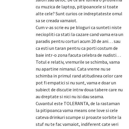
cu muzica de laptop, pitipoancele si toate
alte cele? Sunt curios ce indreptateste omul
sa se creada vamaiot.
Cum v-as scrie eu pe bloguri ca sunteti niste
neciopliti ca stati la cazare cand vama era un
paradis pentru corturi acum 20 de ani… sau
ca esti un taran pentru ca porti costum de
baie intr-o zona facuta celebra de nudisti…
Totul e relativ, vremurile se schimba, vama
nu apartine nimanui. Cata vreme nu se
schimba in primul rand atitudinea celor care
pot fi empatici si nu sunt, vama e doar un
subiect de discutie intrw doua tabere care nu
au dreptate si nici nu isi dau seama.
Cuvantul este TOLERANTA, de la rastaman
la pitipoanca vama means one love si cele
cateva drinkuri scumpe si proaste sorbite la
stuf nu te fac vamaiot, indiferent cate veri