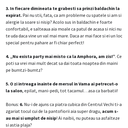
3. In fiecare dimineata te grabesti sa prinzi baldachin la
expirat.
Pai nu stii, fata, ca am probleme cu spatele si am si
alergie la soare si nisip? Acolo sus in baldachin e foarte
confortabil, e salteaua aia moale ca patul de acasa si nici nu
te uda daca vine un val mai mare. Daca ar mai face si ei un loc
special pentru pahare ar fi chiar perfect!
4. „Nu exista party mai misto ca la Amphora, am zis!”
. Ce
poti sa vrei mai mult decat sa dai toata noaptea din maini
pe bumtzi-bumtz?
5.
O zi intreaga inainte de mersul in Vama ai petrecut-o
la salon
, epilat, mani-pedi, tot tacamul…asa ca barbatii!
Bonus:
6.
Nu-i de ajuns ca piatra cubica din Centrul Vechi ti-a
zgariat tocul cui de la pantofiorii aia super dragu,
acum s-
au mai si umplut de nisip
! Ai naibii, nu puteau sa asfalteze
si astia plaja?