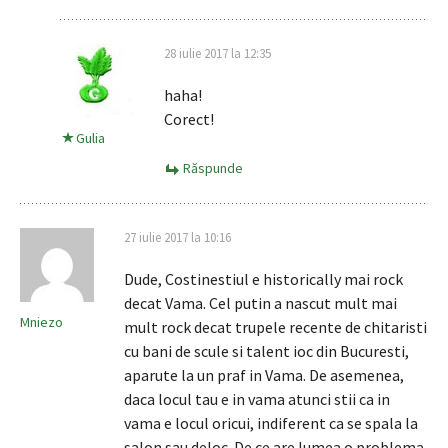
28 iulie 2017 la 12:35
haha!
Corect!
Gulia
Răspunde
27 iulie 2017 la 10:16
Dude, Costinestiul e historically mai rock
decat Vama. Cel putin a nascut mult mai
Mniezo
mult rock decat trupele recente de chitaristi
cu bani de scule si talent ioc din Bucuresti,
aparute la un praf in Vama. De asemenea,
daca locul tau e in vama atunci stii ca in
vama e locul oricui, indiferent ca se spala la
salon sau deloc. De ce are lumea o problema