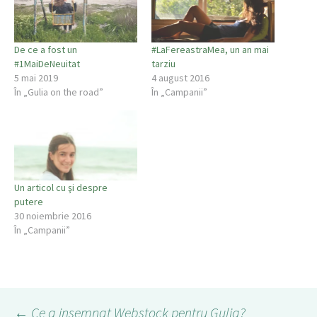
De ce a fost un
#LaFereastraMea, un an mai
#1MaiDeNeuitat
tarziu
5 mai 2019
4 august 2016
În „Gulia on the road”
În „Campanii”
Un articol cu şi despre
putere
30 noiembrie 2016
În „Campanii”
←
Ce a insemnat Webstock pentru Gulia?