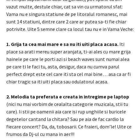
vazut multe, destule chiar, cat sa vin cu urmatorul sfat:
Vama nu e singura statiune de pe litoralul romanesc, mai
sunt 14 statiuni, dintre care 2 care ar putea sa-ti fie chiar
potrivite. Uite 5 semne clare ca locul tau nu e in Vama Veche:
1. Grija ta cea mai mare e sa nu iti uiti placa acasa.
Iti
place sa arati mereu super aranjata, ti-ai ales cu mare grija
hainele pe care le porti azi si beach waves sunt numai alea
pe care ti le faci tu, asta, desigur, daca nu cumva parul
perfect drept este cel care iti sta cel mai bine… asa ca ar fi
chiar tragic sa iti uiti placa sau odulatorul acasa.
2. Melodia ta preferata e creata in intregime pe laptop
(nici nu mai vorbim de cealalta categorie muzicala, stii tu
care). Ii stii pe oamenii aia care isi rup unghiile si buricele
degetelor cantand la chitara? Sau pe aia de fac cardio la
fiecare concert? Da, da, tobosarii. Ce fraieri, dom’le! Uite ce
frumos da Dj-ul cu mana in aer!!!