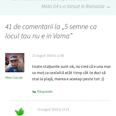
Moto G4 s-a lansat in Romania
→
Navigare
în
41 de comentarii la „
5 semne ca
locul tau nu e in Vama
”
articol
23 august 2016 la 11:08
toate stațiunile sunt ok, nu cred că e una mai
cu moț ca cealaltă atât timp cât te duci să
Alex Ciocan
stai la plajă, marea e aceeași peste tot :))
Răspunde
23 august 2016 la 15:19