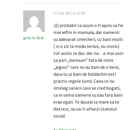
27 iulie 2017 la 15:58
:))) probabil ca acum o fi ajuns sa fie
mai ieftin in mamaia, dar oamenii
greu la deal
cu adevarat smecheri, cu bani multi
( si o zic la modu serios, nu ironic)
tot acolo se duc. dar na…e mai usor
sa pari „barosan” fata de niste
„jegosi” care nu au bani de o bere,
daca tu ai bani de baldachin esti
practic regele lumii. Ceea ce nu
inteleg saracii care se cred bogati,
ca in vama oamenii cu sau fara bani
erau egali. Te duceai la mare sa te
distrezi, nu sa-ti afisezi statutul
social.