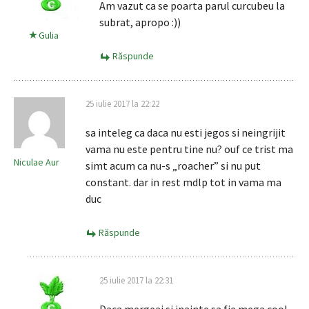
Am vazut ca se poarta parul curcubeu la
subrat, apropo :))
Gulia
Răspunde
25 iulie 2017 la 22:22
sa inteleg ca daca nu esti jegos si neingrijit
vama nu este pentru tine nu? ouf ce trist ma
Niculae Aur
simt acum ca nu-s „roacher” si nu put
constant. dar in rest mdlp tot in vama ma
duc
Răspunde
25 iulie 2017 la 22:31