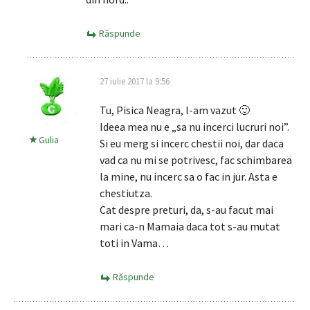
Răspunde
27 iulie 2017 la 9:56
Tu, Pisica Neagra, l-am vazut 🙂
Ideea mea nu e „sa nu incerci lucruri noi”.
Gulia
Si eu merg si incerc chestii noi, dar daca
vad ca nu mi se potrivesc, fac schimbarea
la mine, nu incerc sa o fac in jur. Asta e
chestiutza.
Cat despre preturi, da, s-au facut mai
mari ca-n Mamaia daca tot s-au mutat
toti in Vama…
Răspunde