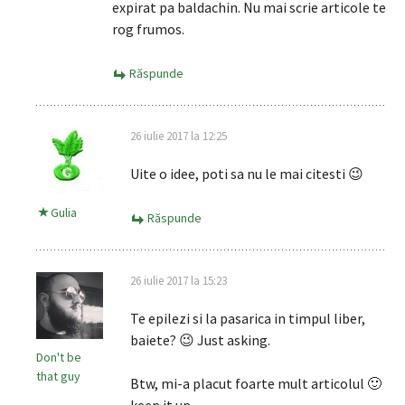
expirat pa baldachin. Nu mai scrie articole te
rog frumos.
Răspunde
26 iulie 2017 la 12:25
Uite o idee, poti sa nu le mai citesti 😉
Gulia
Răspunde
26 iulie 2017 la 15:23
Te epilezi si la pasarica in timpul liber,
baiete? 😉 Just asking.
Don't be
that guy
Btw, mi-a placut foarte mult articolul 🙂