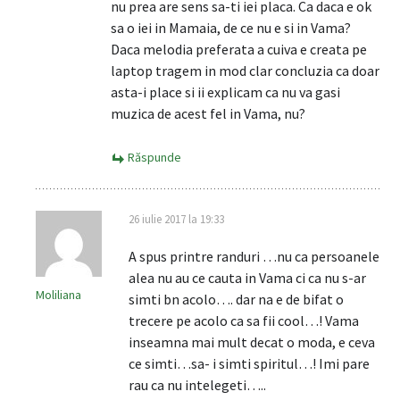
nu prea are sens sa-ti iei placa. Ca daca e ok
sa o iei in Mamaia, de ce nu e si in Vama?
Daca melodia preferata a cuiva e creata pe
laptop tragem in mod clar concluzia ca doar
asta-i place si ii explicam ca nu va gasi
muzica de acest fel in Vama, nu?
Răspunde
26 iulie 2017 la 19:33
A spus printre randuri …nu ca persoanele
alea nu au ce cauta in Vama ci ca nu s-ar
Moliliana
simti bn acolo…. dar na e de bifat o
trecere pe acolo ca sa fii cool…! Vama
inseamna mai mult decat o moda, e ceva
ce simti…sa- i simti spiritul…! Imi pare
rau ca nu intelegeti…..