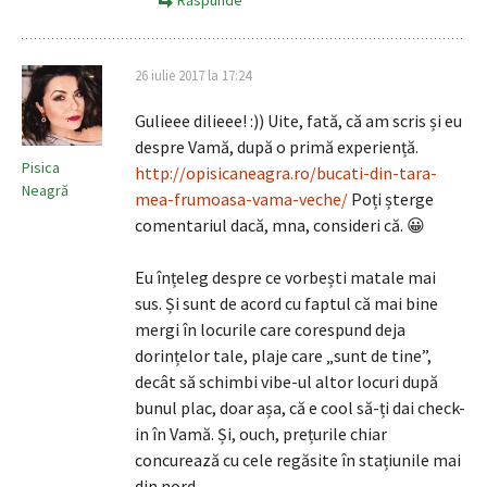
Răspunde
26 iulie 2017 la 17:24
Gulieee dilieee! :)) Uite, fată, că am scris și eu
despre Vamă, după o primă experiență.
Pisica
http://opisicaneagra.ro/bucati-din-tara-
Neagră
mea-frumoasa-vama-veche/
Poți șterge
comentariul dacă, mna, consideri că. 😀
Eu înțeleg despre ce vorbești matale mai
sus. Și sunt de acord cu faptul că mai bine
mergi în locurile care corespund deja
dorințelor tale, plaje care „sunt de tine”,
decât să schimbi vibe-ul altor locuri după
bunul plac, doar așa, că e cool să-ți dai check-
in în Vamă. Și, ouch, prețurile chiar
concurează cu cele regăsite în stațiunile mai
din nord..