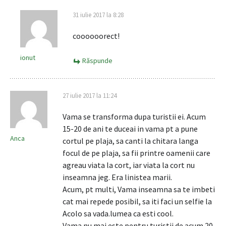
31 iulie 2017 la 8:28
coooooorect!
ionut
Răspunde
27 iulie 2017 la 11:24
Vama se transforma dupa turistii ei. Acum
15-20 de ani te duceai in vama pt a pune
Anca
cortul pe plaja, sa canti la chitara langa
focul de pe plaja, sa fii printre oamenii care
agreau viata la cort, iar viata la cort nu
inseamna jeg. Era linistea marii.
Acum, pt multi, Vama inseamna sa te imbeti
cat mai repede posibil, sa iti faci un selfie la
Acolo sa vada.lumea ca esti cool.
Vama nu mai este pentru turistii de acum 20