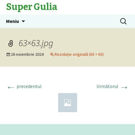
Super Gulia
Sari
Caută
Meniu
la
după:
conținut
63×63.jpg
26 noiembrie 2024
Rezoluție originală (63 × 63)
←
→
precedentul
Următorul