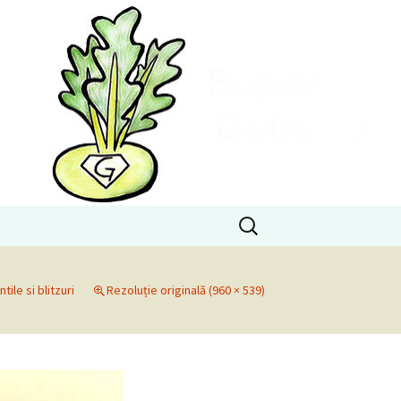
Caută
după:
tile si blitzuri
Rezoluție originală (960 × 539)