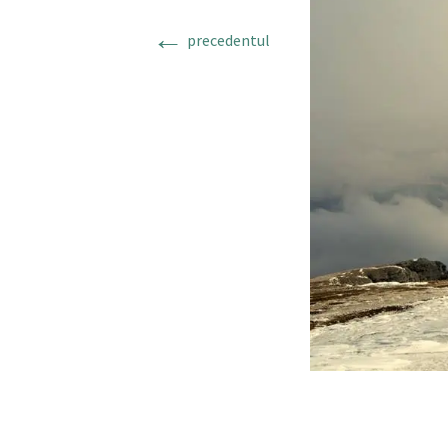
←
precedentul