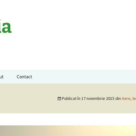
ia
ut
Contact
a neagra
Publicat în
17 noiembrie 2015
din
Aere, len