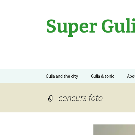
Super Gul
Sari
Gulia and the city
Gulia & tonic
Abo
la
conținut
Movies
Gulia on the road
Guli
concurs foto
Events
Concerte
Recomandari