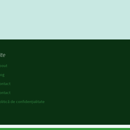
ite
bout
log
ontact
ontact
olitică de confidențialitate