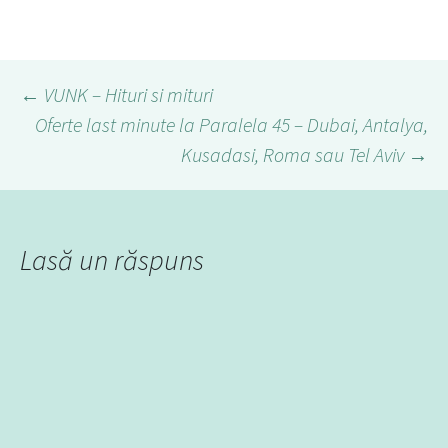
←
VUNK – Hituri si mituri
Oferte last minute la Paralela 45 – Dubai, Antalya,
Navigare
Kusadasi, Roma sau Tel Aviv
→
în
articol
Lasă un răspuns