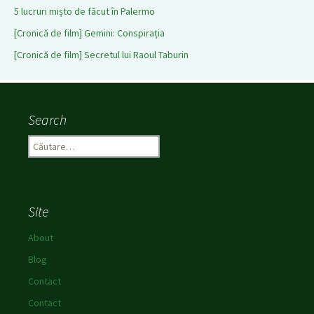
5 lucruri mișto de făcut în Palermo
[Cronică de film] Gemini: Conspirația
[Cronică de film] Secretul lui Raoul Taburin
Search
C
a
u
t
ă
Site
d
u
About
p
Blog
ă
:
Contact
Contact