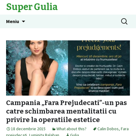
Super Gulia
Sari
Caută
Meniu
la
după:
conținut
Campania „Fara Prejudecati”-un pas
catre schimbarea mentalitatii cu
privire la operatiile estetice
18 decembrie 2015
What about this?
Calin Dobos
,
Fara
prejudecati
,
Luminita Balaban
Gulia