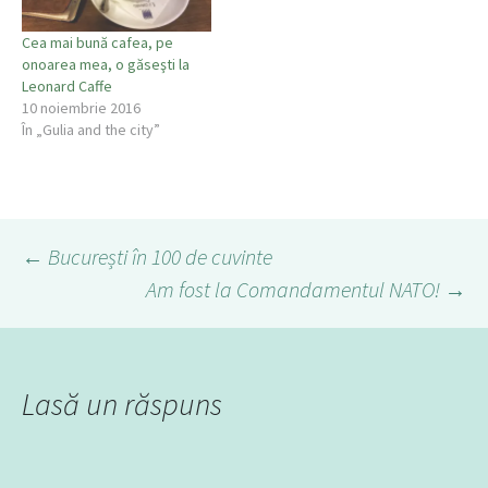
Cea mai bună cafea, pe
onoarea mea, o găseşti la
Leonard Caffe
10 noiembrie 2016
În „Gulia and the city”
←
București în 100 de cuvinte
Am fost la Comandamentul NATO!
→
Navigare
în
Lasă un răspuns
articol