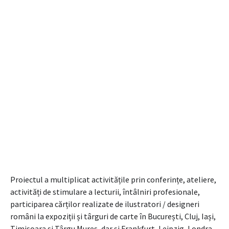
Proiectul a multiplicat activitățile prin conferințe, ateliere,
activități de stimulare a lecturii, întâlniri profesionale,
participarea cărților realizate de ilustratori / designeri
români la expoziții și târguri de carte în București, Cluj, Iași,
Timișoara și Târgu Mureș, dar și Frankfurt, Leipzig, Londra,