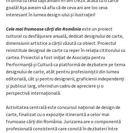
În urmă cu ceva săptămâni m-am trezit acasă cu o carte
goală! Așa aveam să aflu că de ceva ani are loc ceva
interesant în lumea design-ului și ilustrației!
Cele mai frumoase cărți
din România
este un proiect
cultural cu desfășurare anuală, dedicat designului de carte,
dimensiunii artistice a cărții văzută ca obiect. Proiectul
reinstituie designul de carte ca reper în relația cititorului cu
cartea. Proiectul a fost inițiat de Asociația pentru
Performanță și Cultură ca platformă de dezbatere pe tema
designului de carte, atât pentru profesioniștii din lumea
editorială, cât și pentru designerii, graficienii independenți
și publicul larg, oferind un cadru de apreciere și o
perspectivă internațională.
Activitatea centrală este concursul național de design de
carte, finalizat cu o expoziție itinerantă a celor mai
frumoase cărți din România. Jurizarea are o componentă
profesională consistentă care constă în dezbateri între