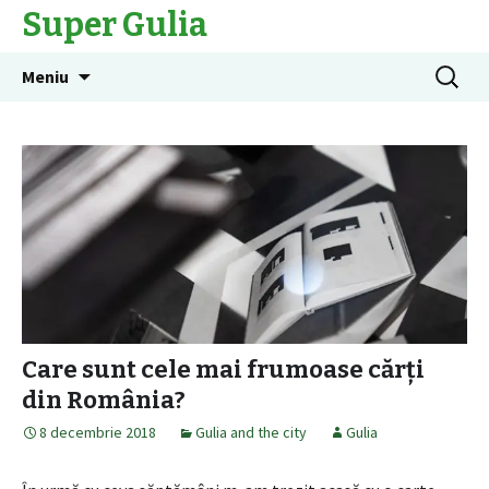
Super Gulia
Sari
Caută
Meniu
la
după:
conținut
Care sunt cele mai frumoase cărți
din România?
8 decembrie 2018
Gulia and the city
Gulia