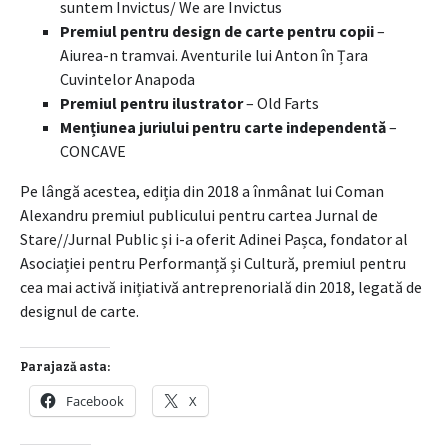
suntem Invictus/ We are Invictus
Premiul pentru design de carte pentru copii
–
Aiurea-n tramvai. Aventurile lui Anton în Țara
Cuvintelor Anapoda
Premiul pentru ilustrator
– Old Farts
Mențiunea juriului pentru carte independentă
–
CONCAVE
Pe lângă acestea, ediția din 2018 a înmânat lui Coman
Alexandru premiul publicului pentru cartea Jurnal de
Stare//Jurnal Public și i-a oferit Adinei Pașca, fondator al
Asociației pentru Performanță și Cultură, premiul pentru
cea mai activă inițiativă antreprenorială din 2018, legată de
designul de carte.
Parajază asta:
Facebook
X