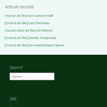
Articole recente
5 lucruri de făcut pe Coasta Amalfi
[Cronică de film] Last Christmas
5 lucruri mișto de făcut în Palermo
[Cronică de film] Gemini: Conspirația
[Cronică de film] Secretul lui Raoul Taburin
Search
C
a
u
t
ă
Site
d
u