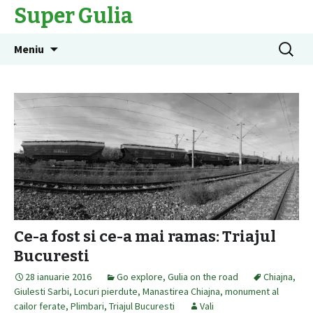
Super Gulia
Sari
Caută
Meniu
la
după:
conținut
Ce-a fost si ce-a mai ramas: Triajul
Bucuresti
28 ianuarie 2016
Go explore
,
Gulia on the road
Chiajna
,
Giulesti Sarbi
,
Locuri pierdute
,
Manastirea Chiajna
,
monument al
cailor ferate
,
Plimbari
,
Triajul Bucuresti
Vali