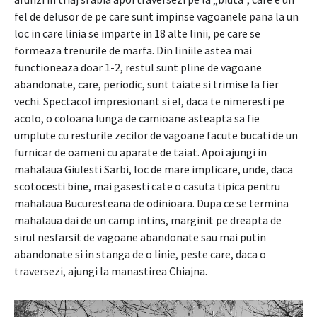
fel de delusor de pe care sunt impinse vagoanele pana la un
loc in care linia se imparte in 18 alte linii, pe care se
formeaza trenurile de marfa. Din liniile astea mai
functioneaza doar 1-2, restul sunt pline de vagoane
abandonate, care, periodic, sunt taiate si trimise la fier
vechi. Spectacol impresionant si el, daca te nimeresti pe
acolo, o coloana lunga de camioane asteapta sa fie
umplute cu resturile zecilor de vagoane facute bucati de un
furnicar de oameni cu aparate de taiat. Apoi ajungi in
mahalaua Giulesti Sarbi, loc de mare implicare, unde, daca
scotocesti bine, mai gasesti cate o casuta tipica pentru
mahalaua Bucuresteana de odinioara. Dupa ce se termina
mahalaua dai de un camp intins, marginit pe dreapta de
sirul nesfarsit de vagoane abandonate sau mai putin
abandonate si in stanga de o linie, peste care, daca o
traversezi, ajungi la manastirea Chiajna.