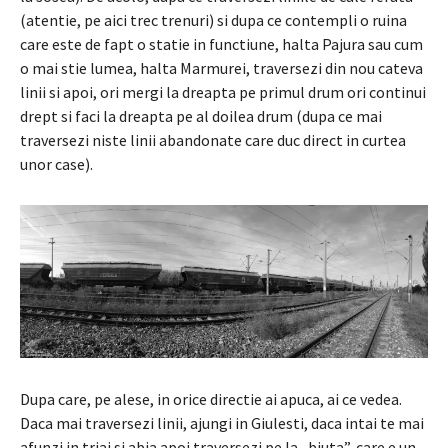
(atentie, pe aici trec trenuri) si dupa ce contempli o ruina
care este de fapt o statie in functiune, halta Pajura sau cum
o mai stie lumea, halta Marmurei, traversezi din nou cateva
linii si apoi, ori mergi la dreapta pe primul drum ori continui
drept si faci la dreapta pe al doilea drum (dupa ce mai
traversezi niste linii abandonate care duc direct in curtea
unor case).
Dupa care, pe alese, in orice directie ai apuca, ai ce vedea.
Daca mai traversezi linii, ajungi in Giulesti, daca intai te mai
afunzi in triaj si abia apoi traversezi pe la „biuta”, care e un