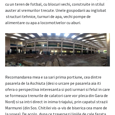
cu un teren de fotbal, cu blocuri vechi, construite in stilul
auster al vremurilor trecute. Unele gospodarii au inglobat
structuri tehnice, turnuri de apa, vechi pompe de
alimentare cu apa a locomotivelor cu aburi.
Recomandarea mea e sa sari prima portiune, cea dintre
pasarela de la Aschiuta (desi o urcare pe pasarela aia iti
ofera o perspectiva interesanta si poti urmari si felul in care
se formeaza trenurile de calatori care vor pleca din Gara de
Nord) si sa intri direct in inima triajului, prin capatul strazii
Marmurei (din Sos. Chitilei vis-a-vis de biserica cea mare de
la sosea). De acolo, dupa ce traversezi liniile de cale ferata