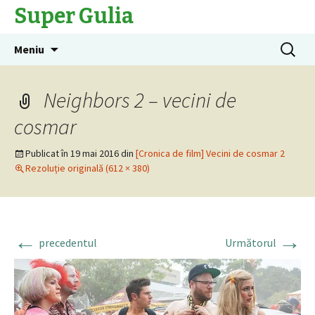
Super Gulia
Sari
Caută
Meniu
la
după:
conținut
Neighbors 2 – vecini de
cosmar
Publicat în
19 mai 2016
din
[Cronica de film] Vecini de cosmar 2
Rezoluție originală (612 × 380)
←
→
precedentul
Următorul