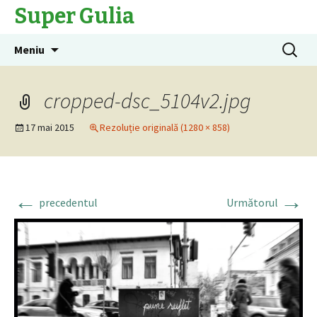
Super Gulia
Sari
Caută
Meniu
la
după:
conținut
cropped-dsc_5104v2.jpg
17 mai 2015
Rezoluție originală (1280 × 858)
←
→
precedentul
Următorul