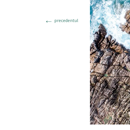
←
precedentul