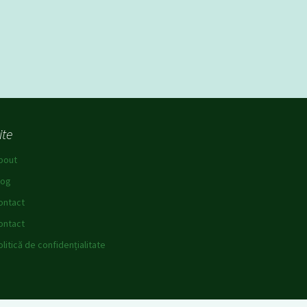
ite
bout
log
ontact
ontact
olitică de confidențialitate