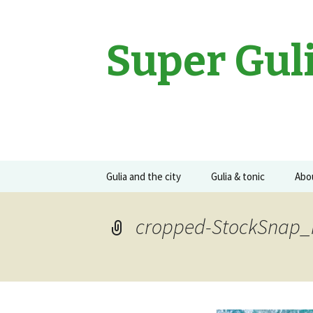
Super Gul
Sari
Gulia and the city
Gulia & tonic
Abo
la
conținut
Movies
Gulia on the road
Guli
cropped-StockSnap
Events
Concerte
Recomandari