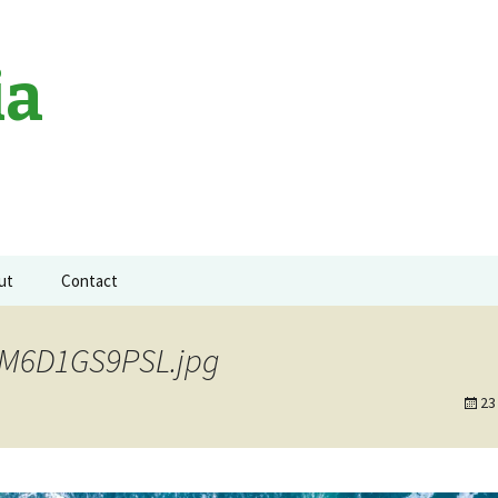
ia
ut
Contact
a neagra
_M6D1GS9PSL.jpg
23