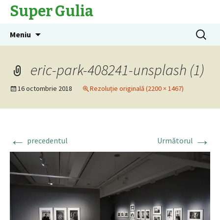
Super Gulia
Sari
Caută
Meniu
la
după:
conținut
eric-park-408241-unsplash (1)
16 octombrie 2018
Rezoluție originală (2200 × 1467)
←
→
precedentul
Următorul