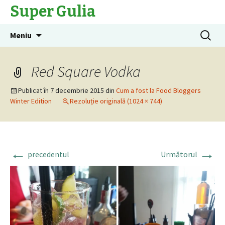
Super Gulia
Sari
Caută
Meniu
la
după:
conținut
Red Square Vodka
Publicat în
7 decembrie 2015
din
Cum a fost la Food Bloggers
Winter Edition
Rezoluție originală (1024 × 744)
←
→
precedentul
Următorul