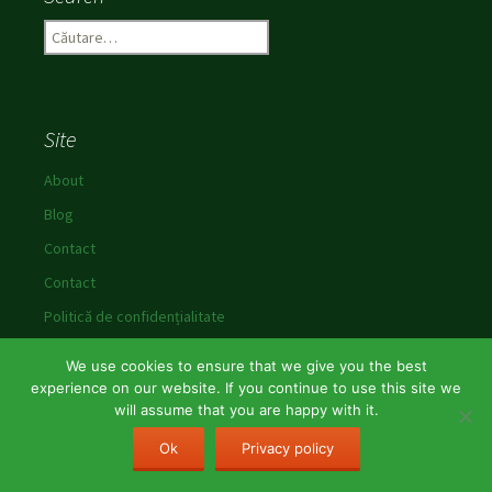
C
a
u
t
ă
Site
d
u
About
p
Blog
ă
:
Contact
Contact
Politică de confidențialitate
We use cookies to ensure that we give you the best
experience on our website. If you continue to use this site we
will assume that you are happy with it.
Politică de confidențialitate
Propulsat de WordPress
Ok
Privacy policy