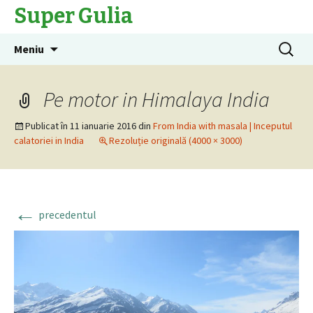
Super Gulia
Sari
Caută
Meniu
la
după:
conținut
Pe motor in Himalaya India
Publicat în
11 ianuarie 2016
din
From India with masala | Inceputul
calatoriei in India
Rezoluție originală (4000 × 3000)
←
precedentul