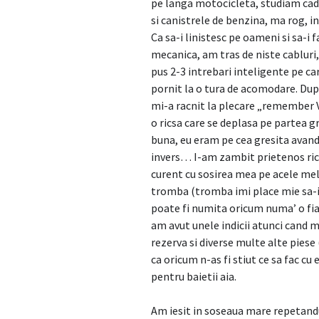
pe langa motocicleta, studiam cad
si canistrele de benzina, ma rog, i
Ca sa-i linistesc pe oameni si sa-i 
mecanica, am tras de niste cabluri
pus 2-3 intrebari inteligente pe c
pornit la o tura de acomodare. Dup
mi-a racnit la plecare „remember Val
o ricsa care se deplasa pe partea g
buna, eu eram pe cea gresita avand i
invers… I-am zambit prietenos ricsa
curent cu sosirea mea pe acele me
tromba (tromba imi place mie sa-i 
poate fi numita oricum numa’ o fiar
am avut unele indicii atunci cand m
rezerva si diverse multe alte piese 
ca oricum n-as fi stiut ce sa fac cu
pentru baietii aia.
Am iesit in soseaua mare repetandu-