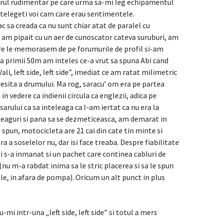
rul rudimentar pe care urma sa-mi leg echipamentul
ntelegeti voi cam care erau sentimentele.
fac sa creada ca nu sunt chiar atat de paralel cu
, am pipait cu un aer de cunoscator cateva suruburi, am
are le memorasem de pe forumurile de profil si-am
a primii 50m am inteles ce-a vrut sa spuna Abi cand
i, left side, left side”, imediat ce am ratat milimetric
resita a drumului. Ma rog, saracu’ om era pe partea
n vedere ca indienii circula ca englezii, adica pe
rului ca sa inteleaga ca l-am iertat ca nu era la
leaguri si pana sa se dezmeticeasca, am demarat in
spun, motocicleta are 21 cai din cate tin minte si
a a soselelor nu, dar isi face treaba. Despre fiabilitate
i s-a inmanat si un pachet care continea cabluri de
(nu m-a rabdat inima sa le stric placerea si sa le spun
 ele, in afara de pompa). Oricum un alt punct in plus
mi intr-una „left side, left side” si totul a mers