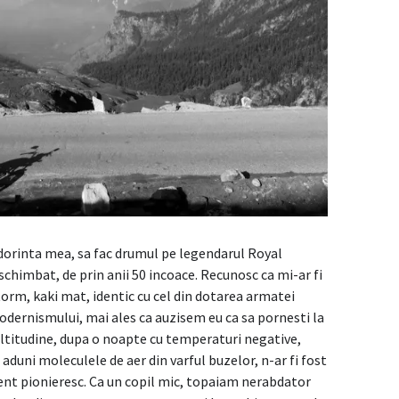
 dorinta mea, sa fac drumul pe legendarul Royal
schimbat, de prin anii 50 incoace. Recunosc ca mi-ar fi
rm, kaki mat, identic cu cel din dotarea armatei
odernismului, mai ales ca auzisem eu ca sa pornesti la
ltitudine, dupa o noapte cu temperaturi negative,
aduni moleculele de aer din varful buzelor, n-ar fi fost
t pionieresc. Ca un copil mic, topaiam nerabdator