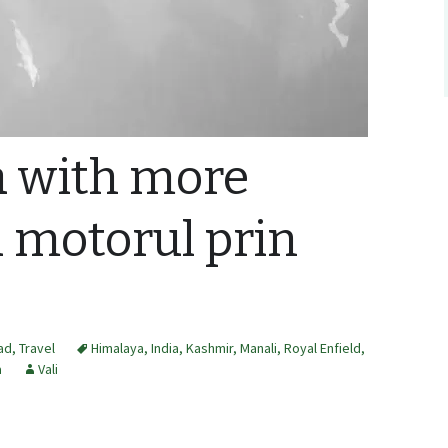
a with more
 motorul prin
oad
,
Travel
Himalaya
,
India
,
Kashmir
,
Manali
,
Royal Enfield
,
a
Vali