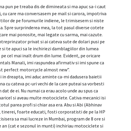
a pun pe treaba dis de dimineata si ma apuc sa-i caut
i, cu care ma conversasem pe mail si carora, impotriva
ilor de pe forumurile indiene, le trimisesem si niste
a. Spre surprinderea mea, la tot pasul diverse cotete
 care mai ponosite, mai legate cu sarma, mai cazute.
intreprinzator privat si ai cateva sute de dolari pusi pe
i te apuci sa le inchiriezi damblagiilor din lumea
 pe cel mai inalt drum din lume. Evident, pe oricare
entals Manali, imi raspundea afirmativ si imi spune ca
st perfect motorcycle almost new”.
i in dreapta, imi aduc aminte ca-mi dadusera baietii
na cu cateva pc-uri vechi de la care puteai sa vorbesti
 dat de ei. Nu numai ca erau acolo unde au spus ca
aricel si aveau multe motociclete. Cativa mecanici isi
totul parea profi si chiar asa era. Abu si Abi (Abhinav
 tinerei, foarte educati, fosti corporatisti de pe la HP
ctisisera sa mai lucreze in Mumbai, program de 8 ore si
e an (cat e sezonul in munti) inchiriau motociclete si