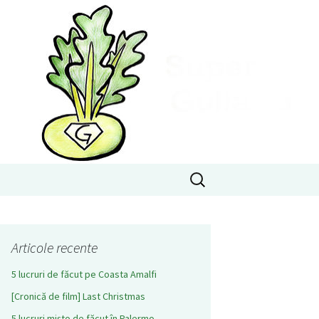
Caută
după:
Articole recente
5 lucruri de făcut pe Coasta Amalfi
[Cronică de film] Last Christmas
5 lucruri mișto de făcut în Palermo