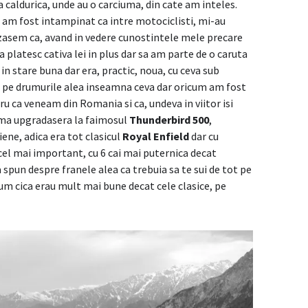
a caldurica, unde au o carciuma, din cate am inteles.
 am fost intampinat ca intre motociclisti, mi-au
cizasem ca, avand in vedere cunostintele mele precare
 platesc cativa lei in plus dar sa am parte de o caruta
in stare buna dar era, practic, noua, cu ceva sub
 pe drumurile alea inseamna ceva dar oricum am fost
u ca veneam din Romania si ca, undeva in viitor isi
 ma upgradasera la faimosul
Thunderbird 500
,
iene, adica era tot clasicul
Royal Enfield
dar cu
i cel mai important, cu 6 cai mai puternica decat
 spun despre franele alea ca trebuia sa te sui de tot pe
um cica erau mult mai bune decat cele clasice, pe