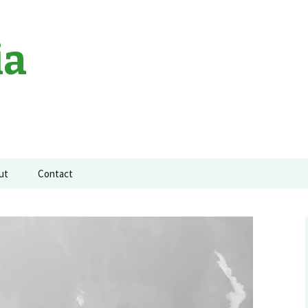
ia
ut
Contact
a neagra