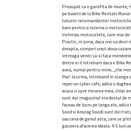
Proaspat ca o garofita de munte, m
pe baietii de la Bike Rentals Manal
tuturor recomandarilor motociclist
bani pentru a rezerva o motociclet
inchiriau motociclete, care mai de
Practic, in zona, daca vrei sa devii 
dreapta, cumperi unul-doua cazane s
intreaga veniti sa-si faca mendrele
dintre ei il intrebam daca e Bike R
avea, numai pentru mine, „the mo
Pan’ la urma, intreband in stanga s
reper un cyber cafe, adica o dughea
acasa si spre mirarea mea, chiar am
sunt dar magazinul era destul de m
faceau de lucru pe langa ele, adica 
Sood si Anurag Sood) sunt doi frati,
sau ceva de genul asta, care se pli
gasisera afacerea ideala. 4-5 luni p