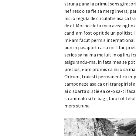
struna pana la primul sens girato
nefiresc o sa fie sa merg invers, 
nici o regula de circulatie asa ca l
de el. Motocicleta mea avea oglinzi
cand am fost oprit de un politist.
mi-am facut permis international s
pun in pasaport ca sa mi-l fac prie
serios sa nu ma mai uit in oglinzi c
asigurandu-ma, in fata mea se pot
pretios, i-am promis ca nu o sa mai
Oricum, traiesti permanent cu imp
tamponeze asa ca ori transpiri si aru
ai o soarta si stie ea ce-o sa-ti fac
ca animalu si te bagi, fara tot felul
mers struna.