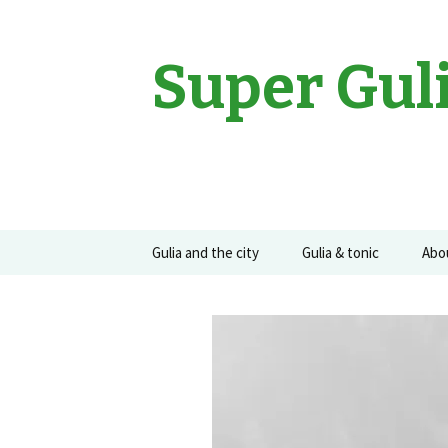
Super Gul
Sari
Gulia and the city
Gulia & tonic
Abo
la
conținut
Movies
Gulia on the road
Guli
Events
Concerte
Recomandari