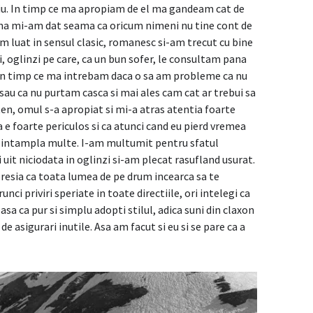
riu. In timp ce ma apropiam de el ma gandeam cat de
pana mi-am dat seama ca oricum nimeni nu tine cont de
-am luat in sensul clasic, romanesc si-am trecut cu bine
, oglinzi pe care, ca un bun sofer, le consultam pana
 In timp ce ma intrebam daca o sa am probleme ca nu
au ca nu purtam casca si mai ales cam cat ar trebui sa
ten, omul s-a apropiat si mi-a atras atentia foarte
a e foarte periculos si ca atunci cand eu pierd vremea
 intampla multe. I-am multumit pentru sfatul
 uit niciodata in oglinzi si-am plecat rasufland usurat.
resia ca toata lumea de pe drum incearca sa te
nci priviri speriate in toate directiile, ori intelegi ca
a asa ca pur si simplu adopti stilul, adica suni din claxon
 de asigurari inutile. Asa am facut si eu si se pare ca a