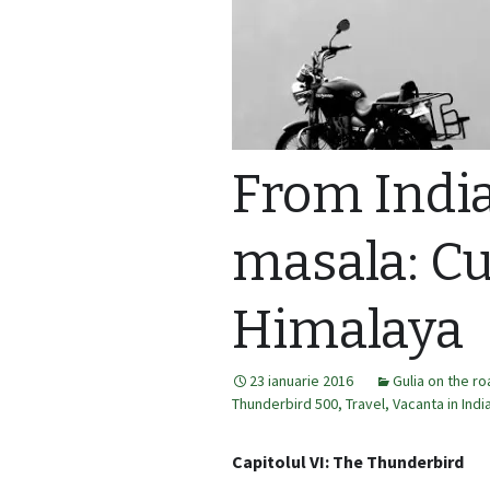
From Indi
masala: Cu
Himalaya
23 ianuarie 2016
Gulia on the r
Thunderbird 500
,
Travel
,
Vacanta in Indi
Capitolul VI: The Thunderbird