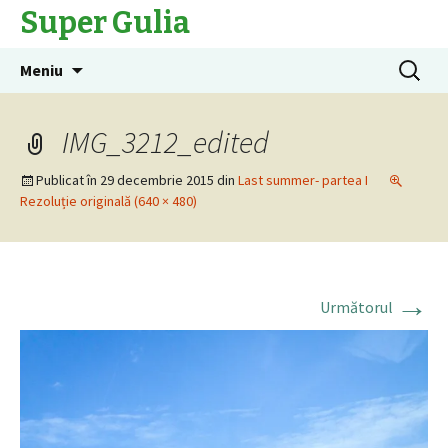
Super Gulia
Sari
Caută
Meniu
la
după:
conținut
IMG_3212_edited
Publicat în
29 decembrie 2015
din
Last summer- partea I
Rezoluție originală (640 × 480)
→
Următorul