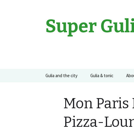
Super Gul
Sari
Gulia and the city
Gulia & tonic
Abo
la
conținut
Movies
Gulia on the road
Guli
Mon Paris
Events
Concerte
Pizza-Lou
Recomandari