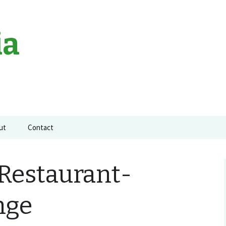
ia
ut
Contact
a neagra
 Restaurant-
nge