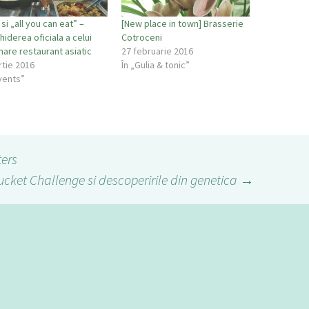
 si „all you can eat” –
[New place in town] Brasserie
iderea oficiala a celui
Cotroceni
mare restaurant asiatic
27 februarie 2016
rtie 2016
În „Gulia & tonic”
vents”
ters
ucket Challenge si descoperirile din genetica
→