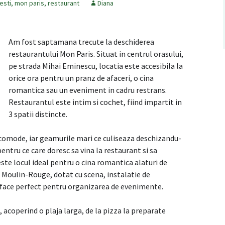
esti
,
mon paris
,
restaurant
Diana
Am fost saptamana trecute la deschiderea
restaurantului Mon Paris. Situat in centrul orasului,
pe strada Mihai Eminescu, locatia este accesibila la
orice ora pentru un pranz de afaceri, o cina
romantica sau un eveniment in cadru restrans.
Restaurantul este intim si cochet, fiind impartit in
3 spatii distincte.
comode, iar geamurile mari ce culiseaza deschizandu-
 pentru ce care doresc sa vina la restaurant si sa
ste locul ideal pentru o cina romantica alaturi de
l Moulin-Rouge, dotat cu scena, instalatie de
il face perfect pentru organizarea de evenimente.
 acoperind o plaja larga, de la pizza la preparate