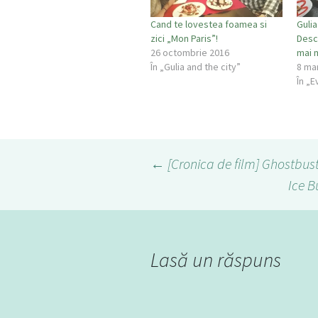
Cand te lovestea foamea si
Gulia
zici „Mon Paris”!
Desch
26 octombrie 2016
mai 
În „Gulia and the city”
8 ma
În „E
←
[Cronica de film] Ghostbus
Ice B
Navigare
în
Lasă un răspuns
articol