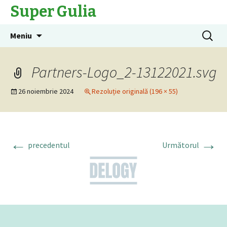
Super Gulia
Sari
Caută
Meniu
la
după:
conținut
Partners-Logo_2-13122021.svg
26 noiembrie 2024
Rezoluție originală (196 × 55)
←
→
precedentul
Următorul