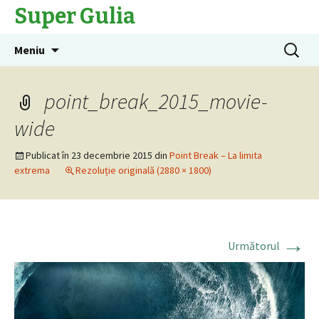
Super Gulia
Sari
Caută
Meniu
la
după:
conținut
point_break_2015_movie-
wide
Publicat în
23 decembrie 2015
din
Point Break – La limita
extrema
Rezoluție originală (2880 × 1800)
→
Următorul