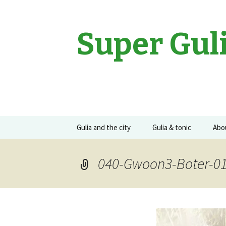
Super Gul
Sari
Gulia and the city
Gulia & tonic
Abo
la
conținut
Movies
Gulia on the road
Guli
040-Gwoon3-Boter-0
Events
Concerte
Recomandari