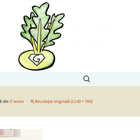
Caută
după:
18
din
G’woon
Rezoluție originală (1140 × 760)