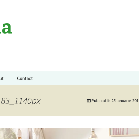
ia
ut
Contact
a neagra
183_1140px
Publicat în
25 ianuarie 20