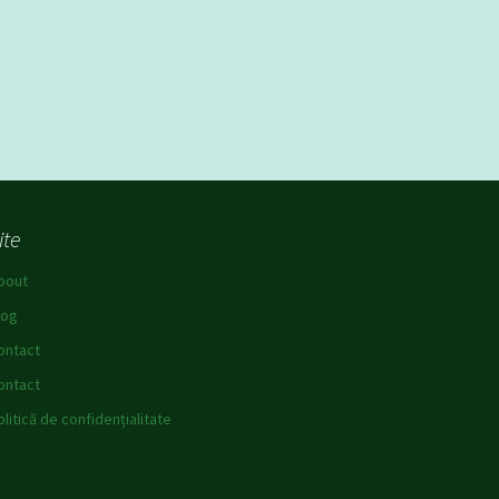
ite
bout
log
ontact
ontact
olitică de confidențialitate