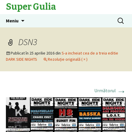
Super Gulia
Sari
Caută
Meniu
la
după:
conținut
DSN3
Publicat în
25 aprilie 2016
din
S-a incheiat cea de a treia editie
DARK SIDE NIGHTS
Rezoluție originală ( × )
→
Următorul