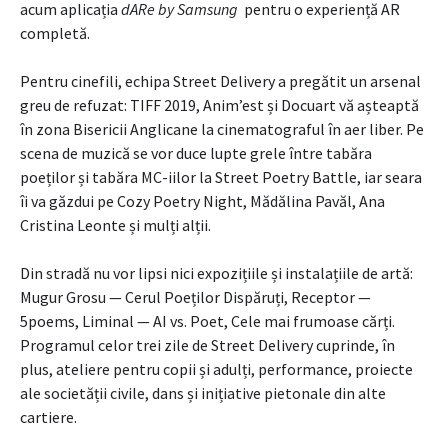
acum aplicația
dARe by Samsung
pentru o experiență AR
completă.
Pentru cinefili, echipa Street Delivery a pregătit un arsenal
greu de refuzat: TIFF 2019, Anim’est și Docuart vă așteaptă
în zona Bisericii Anglicane la cinematograful în aer liber. Pe
scena de muzică se vor duce lupte grele între tabăra
poeților și tabăra MC-iilor la Street Poetry Battle, iar seara
îi va găzdui pe Cozy Poetry Night, Mădălina Pavăl, Ana
Cristina Leonte și mulți alții.
Din stradă nu vor lipsi nici expozițiile și instalațiile de artă:
Mugur Grosu — Cerul Poeților Dispăruți, Receptor —
5poems, Liminal — AI vs. Poet, Cele mai frumoase cărți.
Programul celor trei zile de Street Delivery cuprinde, în
plus, ateliere pentru copii și adulți, performance, proiecte
ale societății civile, dans și inițiative pietonale din alte
cartiere.