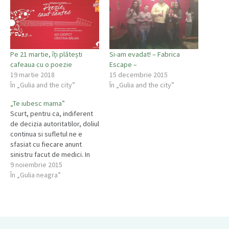
Pe 21 martie, îți plătești
Si-am evadat! – Fabrica
cafeaua cu o poezie
Escape –
19 martie 2018
15 decembrie 2015
În „Gulia and the city”
În „Gulia and the city”
„Te iubesc mama”
Scurt, pentru ca, indiferent
de decizia autoritatilor, doliul
continua si sufletul ne e
sfasiat cu fiecare anunt
sinistru facut de medici. In
afara de solidaritate, e
9 noiembrie 2015
nevoie de decenta si e
În „Gulia neagra”
nevoie sa ne gandim in
fiecare clipa la cei ce lupta
pentru viata. Din punctul meu
de vedere, viata…