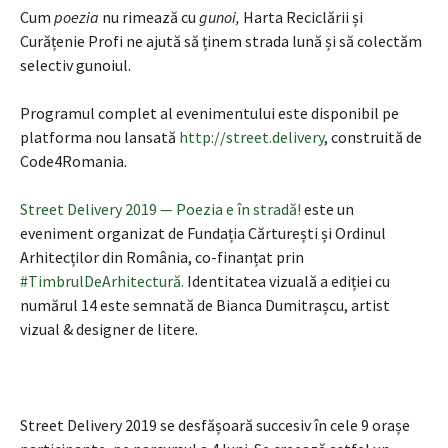
Cum
poezia
nu rimează cu
gunoi,
Harta Reciclării și
Curățenie Profi ne ajută să ținem strada lună și să colectăm
selectiv gunoiul.
Programul complet al evenimentului este disponibil pe
platforma nou lansată
http://street.delivery
, construită de
Code4Romania.
Street Delivery 2019 — Poezia e în stradă!
este un
eveniment organizat de Fundația Cărturești și Ordinul
Arhitecților din România, co-finanțat prin
#TimbrulDeArhitectură.
Identitatea vizuală a ediției cu
numărul 14 este semnată de Bianca Dumitrașcu, artist
vizual & designer de litere.
Street Delivery 2019 se desfășoară succesiv în cele 9 orașe