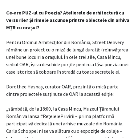
Ce-are PUZ-ul cu Poezia? Atelierele de arhitectură cu
versurile? Și rimele ascunse printre obiectele din arhiva
MȚR cu orașul?
Pentru Ordinul Arhitecților din România, Street Delivery
rămâne un proiect cu o miză de lungă durată: (re)învățarea
unei bune locuiri a orașului. În cele trei zile, Casa Mincu,
sediul OAR, își va deschide porțile pentru a lăsa poezia unei
case istorice să coboare în stradă cu toate secretele ei.
Dorothee Hasnaș, curator OAR, prezintă o mică parte
dintre proiectele susținute de OAR la această ediție:
„sâmbătă, de la 18:00, la Casa Mincu, Muzeul Țăranului
Român va lansa #RețelelePrivirii – prima platformă
participativă dedicată unei arhive muzeale din România.
Carla Schoppel ni se va alătura cu o expoziție de colaje –