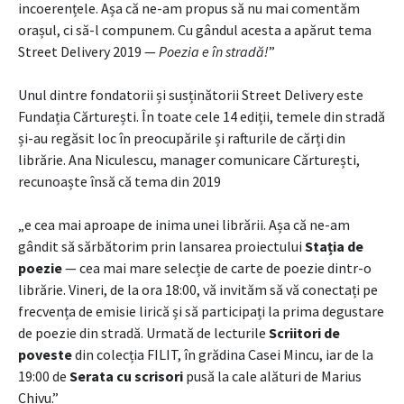
incoerențele. Așa că ne-am propus să nu mai comentăm
orașul, ci să-l compunem. Cu gândul acesta a apărut tema
Street Delivery 2019 —
Poezia e în stradă!
”
Unul dintre fondatorii și susținătorii Street Delivery este
Fundația Cărturești. În toate cele 14 ediții, temele din stradă
și-au regăsit loc în preocupările și rafturile de cărți din
librărie. Ana Niculescu, manager comunicare Cărturești,
recunoaște însă că tema din 2019
„e cea mai aproape de inima unei librării. Așa că ne-am
gândit să sărbătorim prin lansarea proiectului
Stația de
poezie
— cea mai mare selecție de carte de poezie dintr-o
librărie. Vineri, de la ora 18:00, vă invităm să vă conectați pe
frecvența de emisie lirică și să participați la prima degustare
de poezie din stradă. Urmată de lecturile
Scriitori de
poveste
din colecția FILIT, în grădina Casei Mincu, iar de la
19:00 de
Serata cu scrisori
pusă la cale alături de Marius
Chivu.”