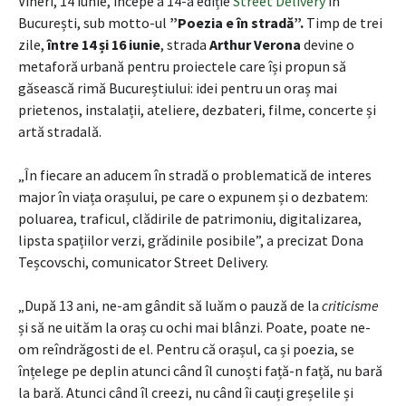
Vineri, 14 iunie, începe a 14-a ediție
Street Delivery
în
București, sub motto-ul
”Poezia e în stradă”.
Timp de trei
zile,
între 14 și 16 iunie
, strada
Arthur Verona
devine o
metaforă urbană pentru proiectele care își propun să
găsească rimă Bucureștiului: idei pentru un oraș mai
prietenos, instalații, ateliere, dezbateri, filme, concerte și
artă stradală.
„În fiecare an aducem în stradă o problematică de interes
major în viața orașului, pe care o expunem și o dezbatem:
poluarea, traficul, clădirile de patrimoniu, digitalizarea,
lipsta spațiilor verzi, grădinile posibile”, a precizat Dona
Teșcovschi, comunicator Street Delivery.
„După 13 ani, ne-am gândit să luăm o pauză de la
criticisme
și să ne uităm la oraș cu ochi mai blânzi. Poate, poate ne-
om reîndrăgosti de el. Pentru că orașul, ca și poezia, se
înțelege pe deplin atunci când îl cunoști față-n față, nu bară
la bară. Atunci când îl creezi, nu când îi cauți greșelile și