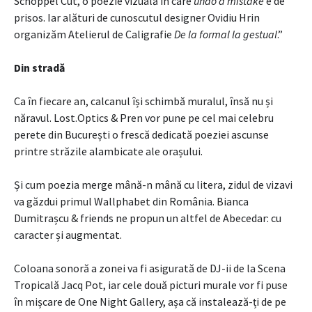
Schoppel Cut, o poezie vizuală în care
undo a mistake
e de
prisos. Iar alături de cunoscutul designer Ovidiu Hrin
organizăm Atelierul de Caligrafie
De la formal la gestual
.”
Din stradă
Ca în fiecare an, calcanul își schimbă muralul, însă nu și
năravul. Lost.Optics & Pren vor pune pe cel mai celebru
perete din București o frescă dedicată poeziei ascunse
printre străzile alambicate ale orașului.
Și cum poezia merge mână-n mână cu litera, zidul de vizavi
va găzdui primul Wallphabet din România. Bianca
Dumitrașcu & friends ne propun un altfel de Abecedar: cu
caracter și augmentat.
Coloana sonoră a zonei va fi asigurată de DJ-ii de la Scena
Tropicală Jacq Pot, iar cele două picturi murale vor fi puse
în mișcare de One Night Gallery, așa că instalează-ți de pe