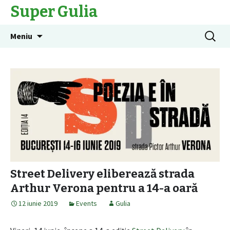
Super Gulia
Sari
Caută
Meniu
la
după:
conținut
Street Delivery eliberează strada
Arthur Verona pentru a 14-a oară
12 iunie 2019
Events
Gulia