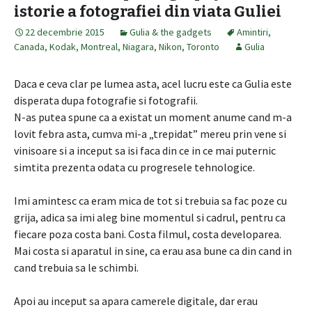
istorie a fotografiei din viata Guliei
22 decembrie 2015
Gulia & the gadgets
Amintiri
,
Canada
,
Kodak
,
Montreal
,
Niagara
,
Nikon
,
Toronto
Gulia
Daca e ceva clar pe lumea asta, acel lucru este ca Gulia este
disperata dupa fotografie si fotografii.
N-as putea spune ca a existat un moment anume cand m-a
lovit febra asta, cumva mi-a „trepidat” mereu prin vene si
vinisoare si a inceput sa isi faca din ce in ce mai puternic
simtita prezenta odata cu progresele tehnologice.
Imi amintesc ca eram mica de tot si trebuia sa fac poze cu
grija, adica sa imi aleg bine momentul si cadrul, pentru ca
fiecare poza costa bani. Costa filmul, costa developarea.
Mai costa si aparatul in sine, ca erau asa bune ca din cand in
cand trebuia sa le schimbi.
Apoi au inceput sa apara camerele digitale, dar erau