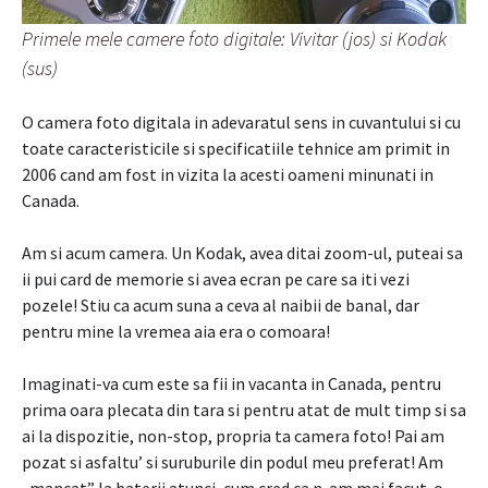
Primele mele camere foto digitale: Vivitar (jos) si Kodak
(sus)
O camera foto digitala in adevaratul sens in cuvantului si cu
toate caracteristicile si specificatiile tehnice am primit in
2006 cand am fost in vizita la acesti oameni minunati in
Canada.
Am si acum camera. Un Kodak, avea ditai zoom-ul, puteai sa
ii pui card de memorie si avea ecran pe care sa iti vezi
pozele! Stiu ca acum suna a ceva al naibii de banal, dar
pentru mine la vremea aia era o comoara!
Imaginati-va cum este sa fii in vacanta in Canada, pentru
prima oara plecata din tara si pentru atat de mult timp si sa
ai la dispozitie, non-stop, propria ta camera foto! Pai am
pozat si asfaltu’ si suruburile din podul meu preferat! Am
„mancat” la baterii atunci, cum cred ca n-am mai facut-o