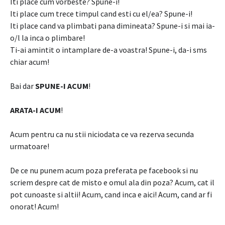
Iti place cum vorbeste? Spune-i!
Iti place cum trece timpul cand esti cu el/ea? Spune-i!
Iti place cand va plimbati pana dimineata? Spune-i si mai ia-
o/l la inca o plimbare!
Ti-ai amintit o intamplare de-a voastra! Spune-i, da-i sms
chiar acum!
Bai dar
SPUNE-I ACUM
!
ARATA-I ACUM
!
Acum pentru ca nu stii niciodata ce va rezerva secunda
urmatoare!
De ce nu punem acum poza preferata pe facebook si nu
scriem despre cat de misto e omul ala din poza? Acum, cat il
pot cunoaste si altii! Acum, cand inca e aici! Acum, cand ar fi
onorat! Acum!