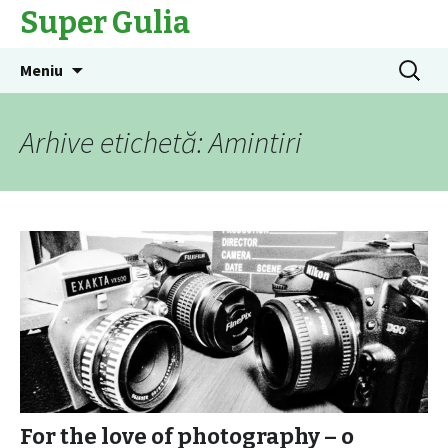
Super Gulia
Sari
Caută
Meniu
la
după:
conținut
Arhive etichetă: Amintiri
For the love of photography – o