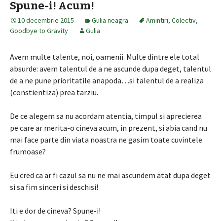
Spune-i! Acum!
10 decembrie 2015
Gulia neagra
Amintiri
,
Colectiv
,
Goodbye to Gravity
Gulia
Avem multe talente, noi, oamenii. Multe dintre ele total
absurde: avem talentul de a ne ascunde dupa deget, talentul
de a ne pune prioritatile anapoda…si talentul de a realiza
(constientiza) prea tarziu.
De ce alegem sa nu acordam atentia, timpul si aprecierea
pe care ar merita-o cineva acum, in prezent, si abia cand nu
mai face parte din viata noastra ne gasim toate cuvintele
frumoase?
Eu cred ca ar fi cazul sa nu ne mai ascundem atat dupa deget
si sa fim sinceri si deschisi!
Iti e dor de cineva? Spune-i!