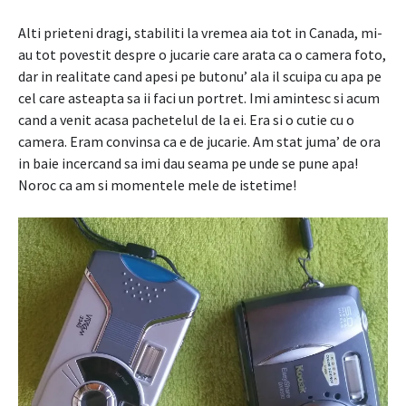
Alti prieteni dragi, stabiliti la vremea aia tot in Canada, mi-
au tot povestit despre o jucarie care arata ca o camera foto,
dar in realitate cand apesi pe butonu’ ala il scuipa cu apa pe
cel care asteapta sa ii faci un portret. Imi amintesc si acum
cand a venit acasa pachetelul de la ei. Era si o cutie cu o
camera. Eram convinsa ca e de jucarie. Am stat juma’ de ora
in baie incercand sa imi dau seama pe unde se pune apa!
Noroc ca am si momentele mele de istetime!