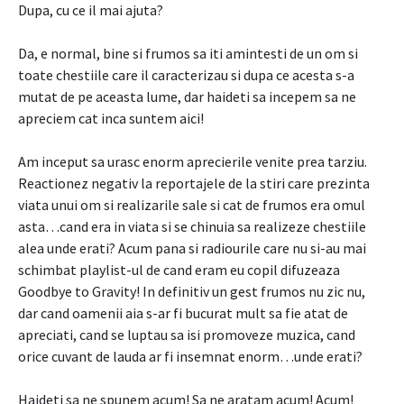
Dupa, cu ce il mai ajuta?
Da, e normal, bine si frumos sa iti amintesti de un om si
toate chestiile care il caracterizau si dupa ce acesta s-a
mutat de pe aceasta lume, dar haideti sa incepem sa ne
apreciem cat inca suntem aici!
Am inceput sa urasc enorm aprecierile venite prea tarziu.
Reactionez negativ la reportajele de la stiri care prezinta
viata unui om si realizarile sale si cat de frumos era omul
asta…cand era in viata si se chinuia sa realizeze chestiile
alea unde erati? Acum pana si radiourile care nu si-au mai
schimbat playlist-ul de cand eram eu copil difuzeaza
Goodbye to Gravity! In definitiv un gest frumos nu zic nu,
dar cand oamenii aia s-ar fi bucurat mult sa fie atat de
apreciati, cand se luptau sa isi promoveze muzica, cand
orice cuvant de lauda ar fi insemnat enorm…unde erati?
Haideti sa ne spunem acum! Sa ne aratam acum! Acum!