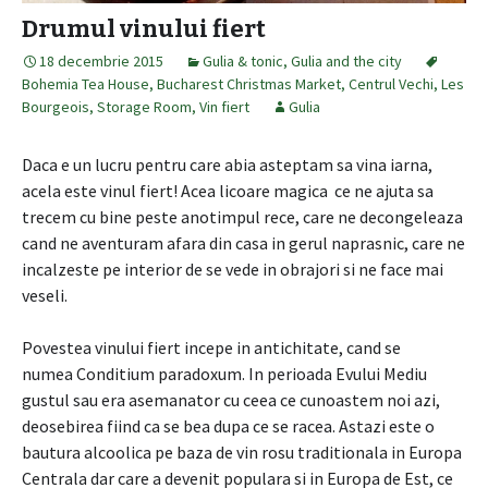
Drumul vinului fiert
18 decembrie 2015
Gulia & tonic
,
Gulia and the city
Bohemia Tea House
,
Bucharest Christmas Market
,
Centrul Vechi
,
Les
Bourgeois
,
Storage Room
,
Vin fiert
Gulia
Daca e un lucru pentru care abia asteptam sa vina iarna,
acela este vinul fiert! Acea licoare magica ce ne ajuta sa
trecem cu bine peste anotimpul rece, care ne decongeleaza
cand ne aventuram afara din casa in gerul naprasnic, care ne
incalzeste pe interior de se vede in obrajori si ne face mai
veseli.
Povestea vinului fiert incepe in antichitate, cand se
numea Conditium paradoxum. In perioada Evului Mediu
gustul sau era asemanator cu ceea ce cunoastem noi azi,
deosebirea fiind ca se bea dupa ce se racea. Astazi este o
bautura alcoolica pe baza de vin rosu traditionala in Europa
Centrala dar care a devenit populara si in Europa de Est, ce