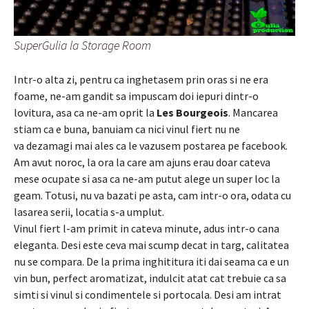
SuperGulia la Storage Room
Intr-o alta zi, pentru ca inghetasem prin oras si ne era
foame, ne-am gandit sa impuscam doi iepuri dintr-o
lovitura, asa ca ne-am oprit la
Les Bourgeois
. Mancarea
stiam ca e buna, banuiam ca nici vinul fiert nu ne
va dezamagi mai ales ca le vazusem postarea pe facebook.
Am avut noroc, la ora la care am ajuns erau doar cateva
mese ocupate si asa ca ne-am putut alege un super loc la
geam. Totusi, nu va bazati pe asta, cam intr-o ora, odata cu
lasarea serii, locatia s-a umplut.
Vinul fiert l-am primit in cateva minute, adus intr-o cana
eleganta. Desi este ceva mai scump decat in targ, calitatea
nu se compara. De la prima inghititura iti dai seama ca e un
vin bun, perfect aromatizat, indulcit atat cat trebuie ca sa
simti si vinul si condimentele si portocala. Desi am intrat