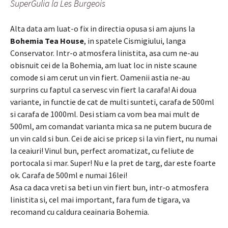
SuperGulia la Les Burgeois
Alta data am luat-o fix in directia opusa si am ajuns la
Bohemia Tea House
, in spatele Cismigiului, langa
Conservator. Intr-o atmosfera linistita, asa cum ne-au
obisnuit cei de la Bohemia, am luat loc in niste scaune
comode si am cerut un vin fiert. Oamenii astia ne-au
surprins cu faptul ca servesc vin fiert la carafa! Ai doua
variante, in functie de cat de multi sunteti, carafa de 500ml
si carafa de 1000ml. Desi stiam ca vom bea mai mult de
500ml, am comandat varianta mica sa ne putem bucura de
un vin cald si bun. Cei de aici se pricep si la vin fiert, nu numai
la ceaiuri! Vinul bun, perfect aromatizat, cu feliute de
portocala si mar. Super! Nu e la pret de targ, dar este foarte
ok. Carafa de 500ml e numai 16lei!
Asa ca daca vreti sa beti un vin fiert bun, intr-o atmosfera
linistita si, cel mai important, fara fum de tigara, va
recomand cu caldura ceainaria Bohemia.