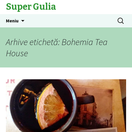
Super Gulia
Sari
Caută
Meniu
la
după:
conținut
Arhive etichetă: Bohemia Tea
House