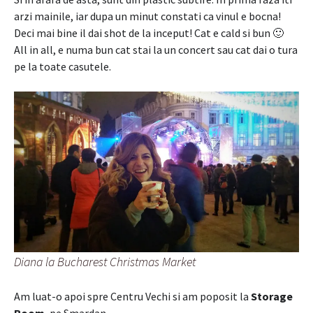
arzi mainile, iar dupa un minut constati ca vinul e bocna!
Deci mai bine il dai shot de la inceput! Cat e cald si bun 🙂
All in all, e numa bun cat stai la un concert sau cat dai o tura
pe la toate casutele.
Diana la Bucharest Christmas Market
Am luat-o apoi spre Centru Vechi si am poposit la
Storage
Room
, pe Smardan.