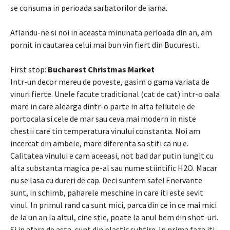
se consuma in perioada sarbatorilor de iarna.
Aflandu-ne si noi in aceasta minunata perioada din an, am
pornit in cautarea celui mai bun vin fiert din Bucuresti.
First stop:
Bucharest Christmas Market
Intr-un decor mereu de poveste, gasim o gama variata de
vinuri fierte. Unele facute traditional (cat de cat) intr-o oala
mare in care alearga dintr-o parte in alta feliutele de
portocala si cele de mar sau ceva mai modern in niste
chestii care tin temperatura vinului constanta. Noi am
incercat din ambele, mare diferenta sa stiti ca nu e.
Calitatea vinului e cam aceeasi, not bad dar putin lungit cu
alta substanta magica pe-al sau nume stiintific H2O. Macar
nu se lasa cu dureri de cap. Deci suntem safe! Enervante
sunt, in schimb, paharele meschine in care iti este sevit
vinul. In primul rand ca sunt mici, parca din ce in ce mai mici
de la un an la altul, cine stie, poate la anul bem din shot-uri.
Si in afara de asta, sunt din plastic subtire. In prima faza iti