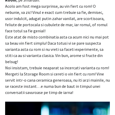
Acolo am fost mega surprinse, au vin fiert cu rom! O
nebunie, va zic! Vinul e exact cum trebuie sa fie, demisec,
usor indulcit, adugat putin zahar vanilat, are scortisoara,
feliute de portocala si cubulete de mar, iar romul, of romul
face totul sa fie genial!
Este atat de misto combinatia asta ca acum nici nu mai pot
sa beau vin fiert simplu! Daca totusi vi se pare suspecta
varianta asta cu rom si nu vreti sa faceti experimente, sa
stiti ca au si varianta clasica. Vin bun, arome si fructe din
belsug!
Noi insistam, trebuie neaparat sa incercati varianta cu rom!
Mergeti la Storage Room si cereti o vin fiert cu rom! Vine
servit intr-o cana ceramica generoasa, nu iti arzi mainile, nu
se raceste instant…e numa bun de baut in timpul unei
conversatii savuroase pe timp de iarna!