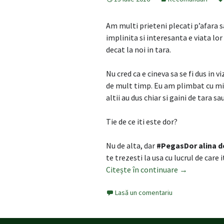
Am multi prieteni plecati p’afara sa
implinita si interesanta e viata lor 
decat la noi in tara.
Nu cred ca e cineva sa se fi dus in vi
de mult timp. Eu am plimbat cu min
altii au dus chiar si gaini de tara 
Tie de ce iti este dor?
Nu de alta, dar
#PegasDor alina do
te trezesti la usa cu lucrul de care 
Citește în continuare
Pegas a lans
→
Lasă un comentariu