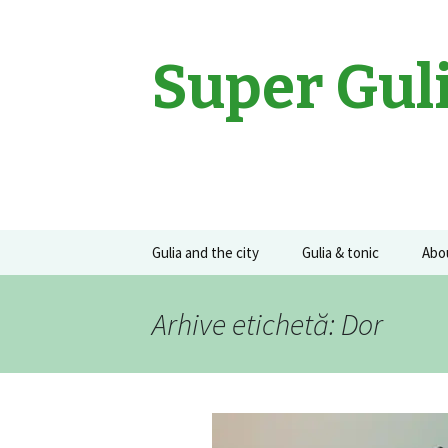
Super Gul
Sari
Gulia and the city
Gulia & tonic
Abo
la
conținut
Movies
Gulia on the road
Guli
Arhive etichetă: Dor
Events
Concerte
Recomandari