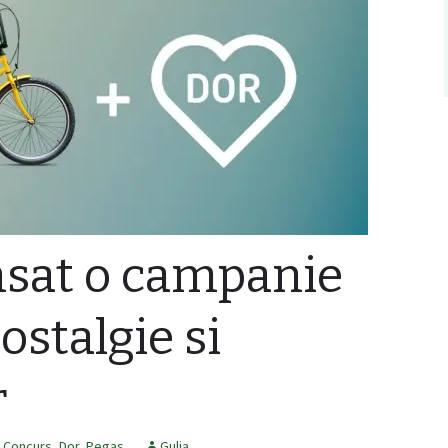
nsat o campanie
ostalgie si
r
Concurs
,
Dor
,
Pegas
Gulia