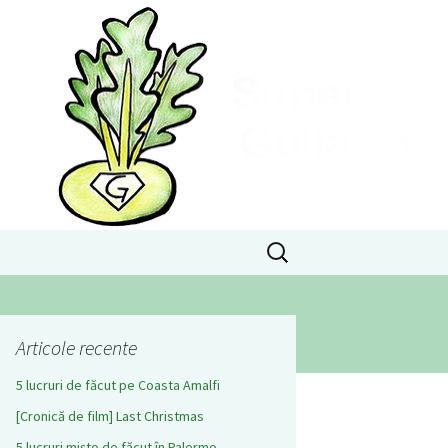
Caută
după:
Articole recente
5 lucruri de făcut pe Coasta Amalfi
[Cronică de film] Last Christmas
5 lucruri mișto de făcut în Palermo