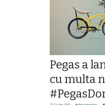
Pegas a la
cu multa n
#PegasDo
13 iulie 2016
Recomandari