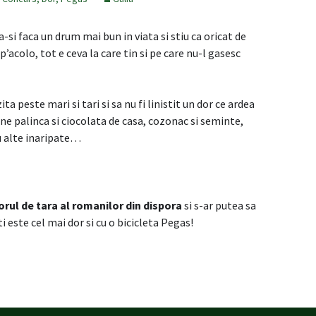
-si faca un drum mai bun in viata si stiu ca oricat de
p’acolo, tot e ceva la care tin si pe care nu-l gasesc
zita peste mari si tari si sa nu fi linistit un dor ce ardea
e palinca si ciocolata de casa, cozonac si seminte,
sau alte inaripate…
rul de tara al romanilor din dispora
si s-ar putea sa
iti este cel mai dor si cu o bicicleta Pegas!
at o campanie cu multa nostalgie si #PegasDor