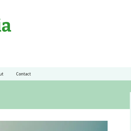
ia
ut
Contact
a neagra