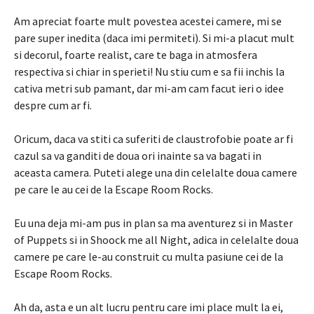
Am apreciat foarte mult povestea acestei camere, mi se
pare super inedita (daca imi permiteti). Si mi-a placut mult
si decorul, foarte realist, care te baga in atmosfera
respectiva si chiar in sperieti! Nu stiu cum e sa fii inchis la
cativa metri sub pamant, dar mi-am cam facut ieri o idee
despre cum ar fi.
Oricum, daca va stiti ca suferiti de claustrofobie poate ar fi
cazul sa va ganditi de doua ori inainte sa va bagati in
aceasta camera. Puteti alege una din celelalte doua camere
pe care le au cei de la Escape Room Rocks.
Eu una deja mi-am pus in plan sa ma aventurez si in Master
of Puppets si in Shoock me all Night, adica in celelalte doua
camere pe care le-au construit cu multa pasiune cei de la
Escape Room Rocks.
Ah da, asta e un alt lucru pentru care imi place mult la ei,