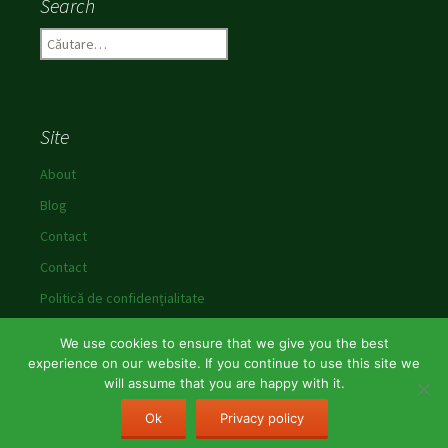
Search
C
a
u
t
ă
Site
d
u
About
p
Blog
ă
:
Contact
Contact
Politică de confidențialitate
We use cookies to ensure that we give you the best
experience on our website. If you continue to use this site we
will assume that you are happy with it.
Politică de confidențialitate
Propulsat de WordPress
Ok
Privacy policy