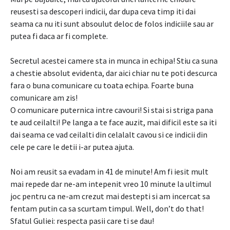
reusesti sa descoperi indicii, dar dupa ceva timp iti dai
seama ca nu iti sunt absoulut deloc de folos indiciile sau ar
putea fi daca ar fi complete.
Secretul acestei camere sta in munca in echipa! Stiu ca suna
a chestie absolut evidenta, dar aici chiar nu te poti descurca
fara o buna comunicare cu toata echipa. Foarte buna
comunicare am zis!
O comunicare puternica intre cavouri! Si stai si striga pana
te aud ceilalti! Pe langa a te face auzit, mai dificil este sa iti
dai seama ce vad ceilalti din celalalt cavou si ce indicii din
cele pe care le detii i-ar putea ajuta.
Noi am reusit sa evadam in 41 de minute! Am fi iesit mult
mai repede dar ne-am intepenit vreo 10 minute la ultimul
joc pentru ca ne-am crezut mai destepti si am incercat sa
fentam putin ca sa scurtam timpul. Well, don’t do that!
Sfatul Guliei: respecta pasii care ti se dau!