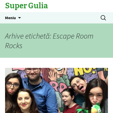
Super Gulia
Sari
Caută
Meniu
la
după:
conținut
Arhive etichetă: Escape Room
Rocks