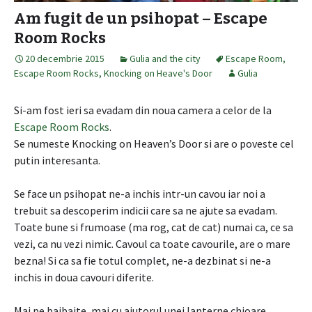
Am fugit de un psihopat – Escape
Room Rocks
20 decembrie 2015
Gulia and the city
Escape Room
,
Escape Room Rocks
,
Knocking on Heave's Door
Gulia
Si-am fost ieri sa evadam din noua camera a celor de la
Escape Room Rocks
.
Se numeste Knocking on Heaven’s Door si are o poveste cel
putin interesanta.
Se face un psihopat ne-a inchis intr-un cavou iar noi a
trebuit sa descoperim indicii care sa ne ajute sa evadam.
Toate bune si frumoase (ma rog, cat de cat) numai ca, ce sa
vezi, ca nu vezi nimic. Cavoul ca toate cavourile, are o mare
bezna! Si ca sa fie totul complet, ne-a dezbinat si ne-a
inchis in doua cavouri diferite.
Mai pe bajbaite, mai cu ajutorul unei lanterne chioare