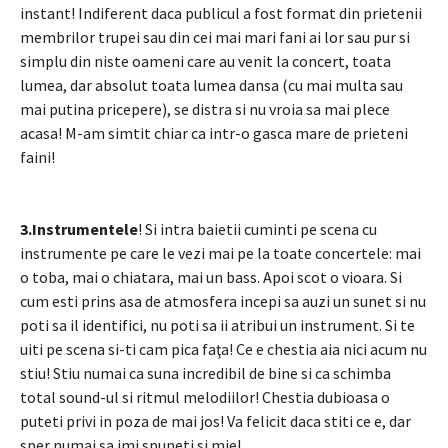
instant! Indiferent daca publicul a fost format din prietenii
membrilor trupei sau din cei mai mari fani ai lor sau pur si
simplu din niste oameni care au venit la concert, toata
lumea, dar absolut toata lumea dansa (cu mai multa sau
mai putina pricepere), se distra si nu vroia sa mai plece
acasa! M-am simtit chiar ca intr-o gasca mare de prieteni
faini!
3.Instrumentele
! Si intra baietii cuminti pe scena cu
instrumente pe care le vezi mai pe la toate concertele: mai
o toba, mai o chiatara, mai un bass. Apoi scot o vioara. Si
cum esti prins asa de atmosfera incepi sa auzi un sunet si nu
poti sa il identifici, nu poti sa ii atribui un instrument. Si te
uiti pe scena si-ti cam pica faţa! Ce e chestia aia nici acum nu
stiu! Stiu numai ca suna incredibil de bine si ca schimba
total sound-ul si ritmul melodiilor! Chestia dubioasa o
puteti privi in poza de mai jos! Va felicit daca stiti ce e, dar
sper numai sa imi spuneti si mie!