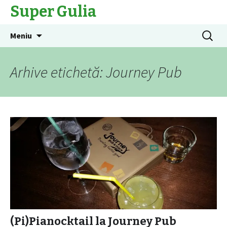
Super Gulia
Sari
Caută
Meniu
la
după:
conținut
Arhive etichetă: Journey Pub
(Pi)Pianocktail la Journey Pub