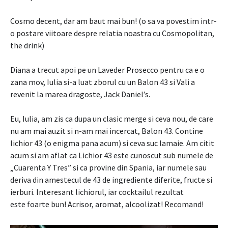
Cosmo decent, dar am baut mai bun! (o sa va povestim intr-
o postare viitoare despre relatia noastra cu Cosmopolitan,
the drink)
Diana a trecut apoi pe un Laveder Prosecco pentru ca e o
zana mov, Iulia si-a luat zborul cu un Balon 43 si Vali a
revenit la marea dragoste, Jack Daniel’s.
Eu, Iulia, am zis ca dupa un clasic merge si ceva nou, de care
nu am mai auzit si n-am mai incercat, Balon 43. Contine
lichior 43 (o enigma pana acum) si ceva suc lamaie. Am citit
acum si am aflat ca Lichior 43 este cunoscut sub numele de
„Cuarenta Y Tres” si ca provine din Spania, iar numele sau
deriva din amestecul de 43 de ingrediente diferite, fructe si
ierburi. Interesant lichiorul, iar cocktailul rezultat
este foarte bun! Acrisor, aromat, alcoolizat! Recomand!