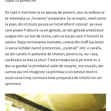
capat cu povestile.
De fapt e mai bine ca se apucau de povesti, asa nu vedeau ce
se intampla cu „licoarea” preparata. Sa va explic, cand canta
la pian, din sticlute picura un lichid diferit colorat pe ceva
care poate fi descris ca un jgheab, iar din jgheab amestecul
curgea intr-un bol de sticla, cam ca ala pe care il folositi la
salata. Dupa terminarea melodiei, cineva din staff lua bolul
si varsa lichidul numit pretentios „cocktail” intr-o carafa,
iar din carafa in paharele de shoturi, pentru ca, nu-i asa,
cocktailul se bea la shot! Toata treaba asta pe mine m-a
dus cu gandul la plimbatul oalei de noapte, ma scuzati, dar
cumva asa imi imaginez ca plimbau si stramosii nostrii
acum ceva timp comoara bine preparata de rinichii lor cei
sprinteni.