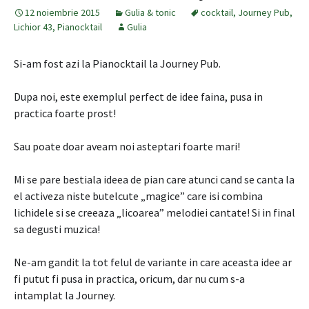
12 noiembrie 2015
Gulia & tonic
cocktail
,
Journey Pub
,
Lichior 43
,
Pianocktail
Gulia
Si-am fost azi la Pianocktail la Journey Pub.
Dupa noi, este exemplul perfect de idee faina, pusa in
practica foarte prost!
Sau poate doar aveam noi asteptari foarte mari!
Mi se pare bestiala ideea de pian care atunci cand se canta la
el activeza niste butelcute „magice” care isi combina
lichidele si se creeaza „licoarea” melodiei cantate! Si in final
sa degusti muzica!
Ne-am gandit la tot felul de variante in care aceasta idee ar
fi putut fi pusa in practica, oricum, dar nu cum s-a
intamplat la Journey.