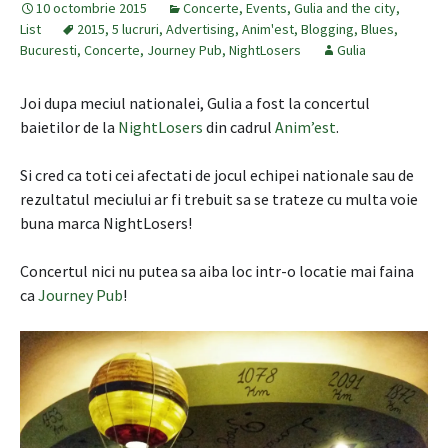
10 octombrie 2015
Concerte
,
Events
,
Gulia and the city
,
List
2015
,
5 lucruri
,
Advertising
,
Anim'est
,
Blogging
,
Blues
,
Bucuresti
,
Concerte
,
Journey Pub
,
NightLosers
Gulia
Joi dupa meciul nationalei, Gulia a fost la concertul
baietilor de la
NightLosers
din cadrul
Anim’est
.
Si cred ca toti cei afectati de jocul echipei nationale sau de
rezultatul meciului ar fi trebuit sa se trateze cu multa voie
buna marca NightLosers!
Concertul nici nu putea sa aiba loc intr-o locatie mai faina
ca
Journey Pub
!