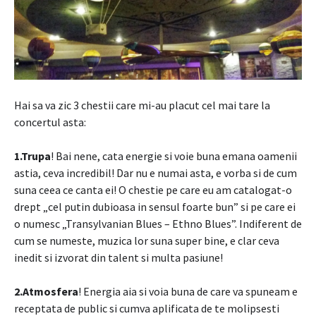
Hai sa va zic 3 chestii care mi-au placut cel mai tare la
concertul asta:
1.Trupa
! Bai nene, cata energie si voie buna emana oamenii
astia, ceva incredibil! Dar nu e numai asta, e vorba si de cum
suna ceea ce canta ei! O chestie pe care eu am catalogat-o
drept „cel putin dubioasa in sensul foarte bun” si pe care ei
o numesc „Transylvanian Blues – Ethno Blues”. Indiferent de
cum se numeste, muzica lor suna super bine, e clar ceva
inedit si izvorat din talent si multa pasiune!
2.Atmosfera
! Energia aia si voia buna de care va spuneam e
receptata de public si cumva aplificata de te molipsesti