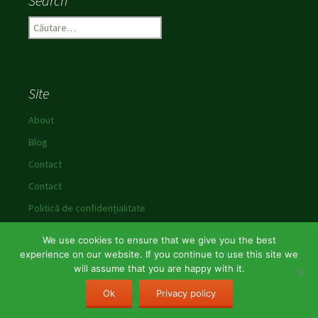
Search
C
a
u
t
ă
Site
d
u
About
p
Blog
ă
:
Contact
Contact
Politică de confidențialitate
We use cookies to ensure that we give you the best
experience on our website. If you continue to use this site we
will assume that you are happy with it.
Politică de confidențialitate
Propulsat de WordPress
Ok
Privacy policy