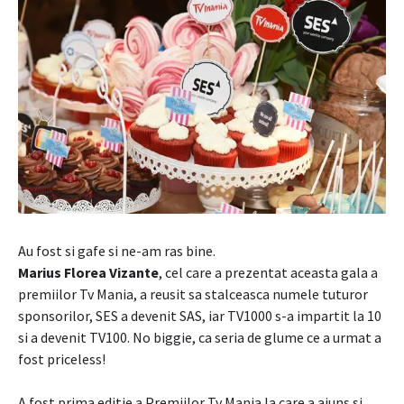
Au fost si gafe si ne-am ras bine.
Marius Florea Vizante
, cel care a prezentat aceasta gala a
premiilor Tv Mania, a reusit sa stalceasca numele tuturor
sponsorilor, SES a devenit SAS, iar TV1000 s-a impartit la 10
si a devenit TV100. No biggie, ca seria de glume ce a urmat a
fost priceless!
A fost prima editie a Premiilor Tv Mania la care a ajuns si