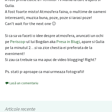
Gulia.
A fost foarte misto! Atmosfera faina, o multime de oameni
interesanti, muzica buna, poze, poze si iarasi poze!
Can’t wait for the next one 🙂
Si ca sa va faceti o idee despre atmosfera, aruncati un ochi
pe
Periscop
-ul lui Bogdan aka
Presa in Blugi
, apare si Gulia
pe la minutul 2…si va zice chestia ei preferata de la
eveniment!
Si zau ca trebuie sa ma apuc de video blogging! Right?
Ps. stati p-aproape ca mai urmeaza fotografii!
Lasă un comentariu
Articole recente