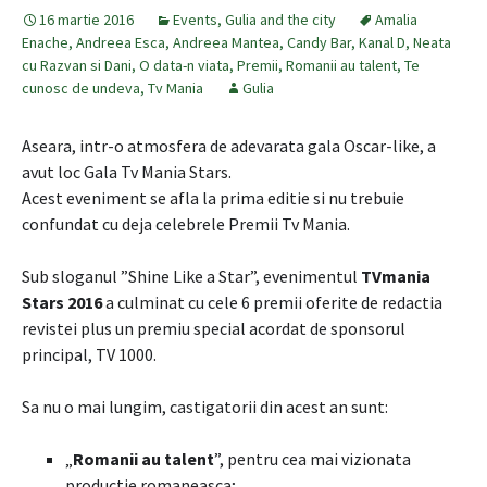
16 martie 2016
Events
,
Gulia and the city
Amalia
Enache
,
Andreea Esca
,
Andreea Mantea
,
Candy Bar
,
Kanal D
,
Neata
cu Razvan si Dani
,
O data-n viata
,
Premii
,
Romanii au talent
,
Te
cunosc de undeva
,
Tv Mania
Gulia
Aseara, intr-o atmosfera de adevarata gala Oscar-like, a
avut loc Gala Tv Mania Stars.
Acest eveniment se afla la prima editie si nu trebuie
confundat cu deja celebrele Premii Tv Mania.
Sub sloganul ”Shine Like a Star”, evenimentul
TVmania
Stars 2016
a culminat cu cele 6 premii oferite de redactia
revistei plus un premiu special acordat de sponsorul
principal, TV 1000.
Sa nu o mai lungim, castigatorii din acest an sunt:
„
Romanii au talent
”, pentru cea mai vizionata
productie romaneasca;