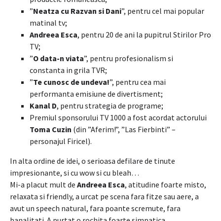
”
Neatza cu Razvan si Dani
”, pentru cel mai popular
matinal tv;
Andreea Esca
, pentru 20 de ani la pupitrul Stirilor Pro
TV;
”
O data-n viata
”, pentru profesionalism si
constanta in grila TVR;
”
Te cunosc de undeva!
”, pentru cea mai
performanta emisiune de divertisment;
Kanal D
, pentru strategia de programe;
Premiul sponsorului TV 1000 a fost acordat actorului
Toma Cuzin
(din ”Aferim!”, ”Las Fierbinti” –
personajul Firicel).
In alta ordine de idei, o serioasa defilare de tinute
impresionante, si cu wow si cu bleah…
Mi-a placut mult de
Andreea Esca
, atitudine foarte misto,
relaxata si friendly, a urcat pe scena fara fitze sau aere, a
avut un speech natural, fara poante scremute, fara
banalitati. A purtat o rochita foarte simpatica,