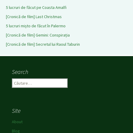
5 lucruri de făcut pe Coasta Amalfi
[Cronică de film] Last Christmas
5 lucruri mișto de făcut în Palermo
[Cronică de film] Gemini: Conspirația
[Cronică de film] Secretul lui Raoul Taburin
Search
C
a
u
t
ă
Site
d
u
About
p
Blog
ă