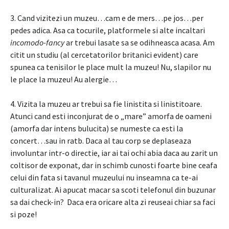
3. Cand vizitezi un muzeu…cam e de mers…pe jos…per
pedes adica. Asa ca tocurile, platformele si alte incaltari
incomodo-fancy
ar trebui lasate sa se odihneasca acasa. Am
citit un studiu (al cercetatorilor britanici evident) care
spunea ca tenisilor le place mult la muzeu! Nu, slapilor nu
le place la muzeu! Au alergie…
4. Vizita la muzeu ar trebui sa fie linistita si linistitoare.
Atunci cand esti inconjurat de o „mare” amorfa de oameni
(amorfa dar intens bulucita) se numeste ca esti la
concert…sau in ratb. Daca al tau corp se deplaseaza
involuntar intr-o directie, iar ai tai ochi abia daca au zarit un
coltisor de exponat, dar in schimb cunosti foarte bine ceafa
celui din fata si tavanul muzeului nu inseamna ca te-ai
culturalizat. Ai apucat macar sa scoti telefonul din buzunar
sa dai check-in? Daca era oricare alta zi reuseai chiar sa faci
si poze!