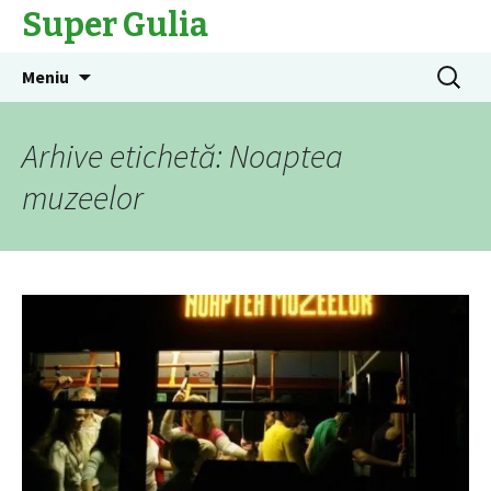
Super Gulia
Sari
Caută
Meniu
la
după:
conținut
Arhive etichetă: Noaptea
muzeelor