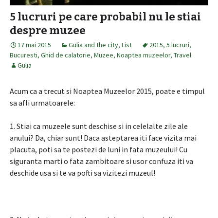
5 lucruri pe care probabil nu le stiai
despre muzee
17 mai 2015
Gulia and the city
,
List
2015
,
5 lucruri
,
Bucuresti
,
Ghid de calatorie
,
Muzee
,
Noaptea muzeelor
,
Travel
Gulia
Acum ca a trecut si Noaptea Muzeelor 2015, poate e timpul
sa afli urmatoarele:
1. Stiai ca muzeele sunt deschise si in celelalte zile ale
anului? Da, chiar sunt! Daca asteptarea iti face vizita mai
placuta, poti sa te postezi de luni in fata muzeului! Cu
siguranta marti o fata zambitoare si usor confuza iti va
deschide usa si te va pofti sa vizitezi muzeul!