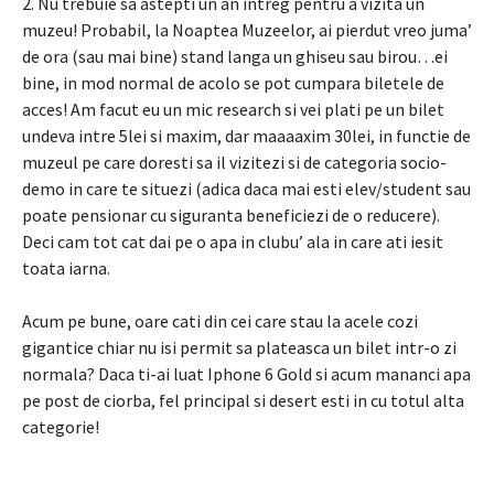
2. Nu trebuie sa astepti un an intreg pentru a vizita un
muzeu! Probabil, la Noaptea Muzeelor, ai pierdut vreo juma’
de ora (sau mai bine) stand langa un ghiseu sau birou…ei
bine, in mod normal de acolo se pot cumpara biletele de
acces! Am facut eu un mic research si vei plati pe un bilet
undeva intre 5lei si maxim, dar maaaaxim 30lei, in functie de
muzeul pe care doresti sa il vizitezi si de categoria socio-
demo in care te situezi (adica daca mai esti elev/student sau
poate pensionar cu siguranta beneficiezi de o reducere).
Deci cam tot cat dai pe o apa in clubu’ ala in care ati iesit
toata iarna.
Acum pe bune, oare cati din cei care stau la acele cozi
gigantice chiar nu isi permit sa plateasca un bilet intr-o zi
normala? Daca ti-ai luat Iphone 6 Gold si acum mananci apa
pe post de ciorba, fel principal si desert esti in cu totul alta
categorie!