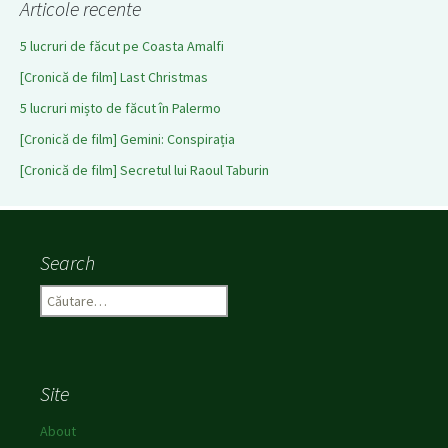
Articole recente
5 lucruri de făcut pe Coasta Amalfi
[Cronică de film] Last Christmas
5 lucruri mișto de făcut în Palermo
[Cronică de film] Gemini: Conspirația
[Cronică de film] Secretul lui Raoul Taburin
Search
C
a
u
t
ă
Site
d
u
About
p