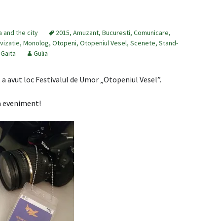
a and the city
2015
,
Amuzant
,
Bucuresti
,
Comunicare
,
vizatie
,
Monolog
,
Otopeni
,
Otopeniul Vesel
,
Scenete
,
Stand-
 Gaita
Gulia
 a avut loc Festivalul de Umor „Otopeniul Vesel”.
sa eveniment!