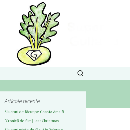
Caută
după:
Articole recente
5 lucruri de făcut pe Coasta Amalfi
[Cronică de film] Last Christmas
5 lucruri mișto de făcut în Palermo