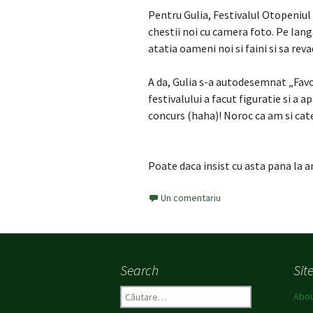
Pentru Gulia, Festivalul Otopeniul
chestii noi cu camera foto. Pe lang
atatia oameni noi si faini si sa rev
A da, Gulia s-a autodesemnat „Favour
festivalului a facut figuratie si a 
concurs (haha)! Noroc ca am si cate
Poate daca insist cu asta pana la a
Un comentariu
Search
Sit
C
Abo
a