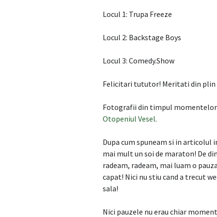
Locul 1: Trupa Freeze
Locul 2: Backstage Boys
Locul 3: Comedy.Show
Felicitari tututor! Meritati din pli
Fotografii din timpul momentelor d
Otopeniul Vesel
.
Dupa cum spuneam si in articolul in
mai mult un soi de maraton! De di
radeam, radeam, mai luam o pauza,
capat! Nici nu stiu cand a trecut 
sala!
Nici pauzele nu erau chiar momente 