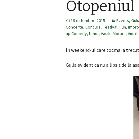
Otopeniul
19 octombrie 2015
Events
,
Guli
Concerte
,
Concurs
,
Festival
,
Fun
,
Impro
up Comedy
,
Umor
,
Vasile Moraru
,
Viorel
In weekend-ul care tocmai a trecut
Gulia evident ca nu a lipsit de la a