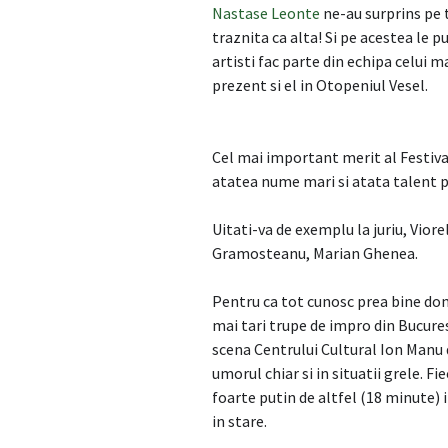
Nastase Leonte
ne-au surprins pe 
traznita ca alta! Si pe acestea le 
artisti fac parte din echipa celui 
prezent si el in Otopeniul Vesel.
Cel mai important merit al Festival
atatea nume mari si atata talent 
Uitati-va de exemplu la juriu, Viore
Gramosteanu, Marian Ghenea.
Pentru ca tot cunosc prea bine dome
mai tari trupe de impro din Bucurest
scena Centrului Cultural Ion Manu 
umorul chiar si in situatii grele. Fi
foarte putin de altfel (18 minute) i
in stare.