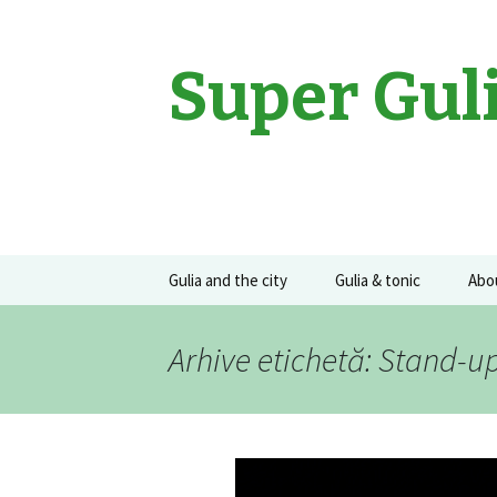
Super Gul
Sari
Gulia and the city
Gulia & tonic
Abo
la
conținut
Movies
Gulia on the road
Guli
Arhive etichetă: Stand-
Events
Concerte
Recomandari