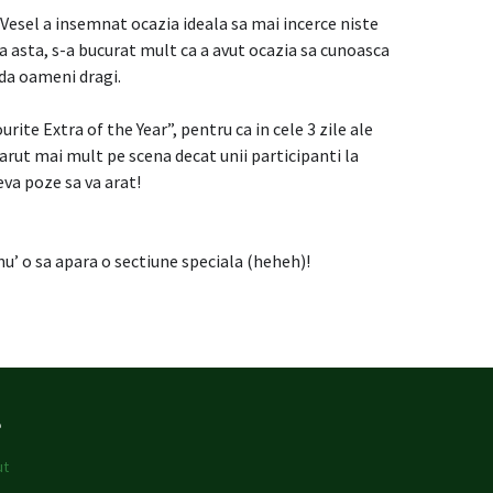
 Vesel a insemnat ocazia ideala sa mai incerce niste
a asta, s-a bucurat mult ca a avut ocazia sa cunoasca
ada oameni dragi.
ite Extra of the Year”, pentru ca in cele 3 zile ale
aparut mai mult pe scena decat unii participanti la
va poze sa va arat!
nu’ o sa apara o sectiune speciala (heheh)!
e
ut