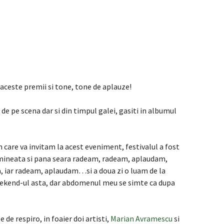
n aceste premii si tone, tone de aplauze!
e pe scena dar si din timpul galei, gasiti in albumul
 care va invitam la acest eveniment, festivalul a fost
mineata si pana seara radeam, radeam, aplaudam,
 iar radeam, aplaudam…si a doua zi o luam de la
weekend-ul asta, dar abdomenul meu se simte ca dupa
de respiro, in foaier doi artisti,
Marian Avramescu
si