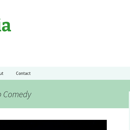
ia
ut
Contact
a neagra
up Comedy