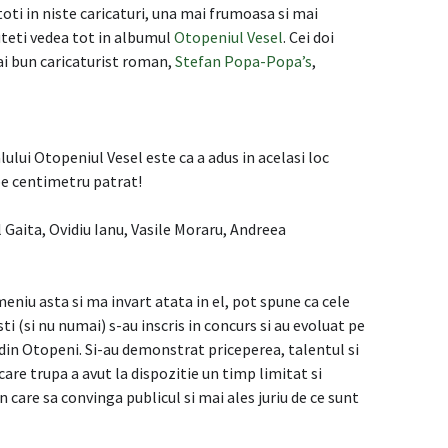
toti in niste caricaturi, una mai frumoasa si mai
puteti vedea tot in albumul
Otopeniul Vesel
. Cei doi
mai bun caricaturist roman,
Stefan Popa-Popa’s
,
ului Otopeniul Vesel este ca a adus in acelasi loc
pe centimetru patrat!
l Gaita, Ovidiu Ianu, Vasile Moraru, Andreea
niu asta si ma invart atata in el, pot spune ca cele
i (si nu numai) s-au inscris in concurs si au evoluat pe
din Otopeni. Si-au demonstrat priceperea, talentul si
ecare trupa a avut la dispozitie un timp limitat si
n care sa convinga publicul si mai ales juriu de ce sunt