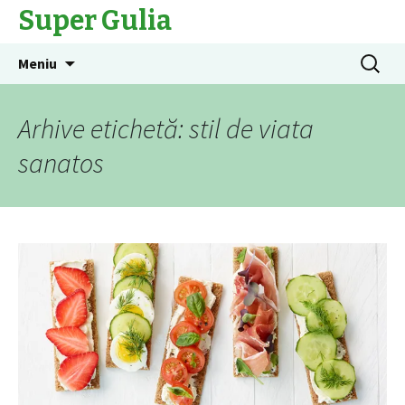
Super Gulia
Sari
Caută
Meniu
la
după:
conținut
Arhive etichetă: stil de viata
sanatos