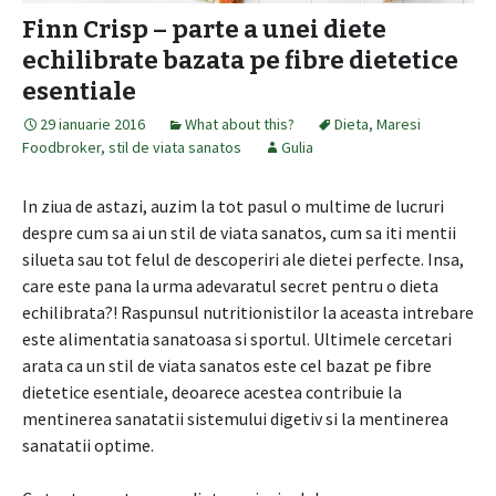
Finn Crisp – parte a unei diete
echilibrate bazata pe fibre dietetice
esentiale
29 ianuarie 2016
What about this?
Dieta
,
Maresi
Foodbroker
,
stil de viata sanatos
Gulia
In ziua de astazi, auzim la tot pasul o multime de lucruri
despre cum sa ai un stil de viata sanatos, cum sa iti mentii
silueta sau tot felul de descoperiri ale dietei perfecte. Insa,
care este pana la urma adevaratul secret pentru o dieta
echilibrata?! Raspunsul nutritionistilor la aceasta intrebare
este alimentatia sanatoasa si sportul. Ultimele cercetari
arata ca un stil de viata sanatos este cel bazat pe fibre
dietetice esentiale, deoarece acestea contribuie la
mentinerea sanatatii sistemului digetiv si la mentinerea
sanatatii optime.