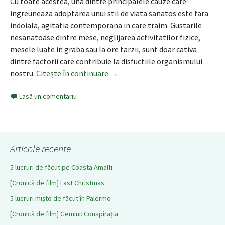
Cu toate acestea, una dintre principalele cauze care
ingreuneaza adoptarea unui stil de viata sanatos este fara
indoiala, agitatia contemporana in care traim. Gustarile
nesanatoase dintre mese, neglijarea activitatilor fizice,
mesele luate in graba sau la ore tarzii, sunt doar cativa
dintre factorii care contribuie la disfuctiile organismului
nostru.
Citește în continuare
Finn Crisp – parte a unei diete ec
→
Lasă un comentariu
Articole recente
5 lucruri de făcut pe Coasta Amalfi
[Cronică de film] Last Christmas
5 lucruri mișto de făcut în Palermo
[Cronică de film] Gemini: Conspirația