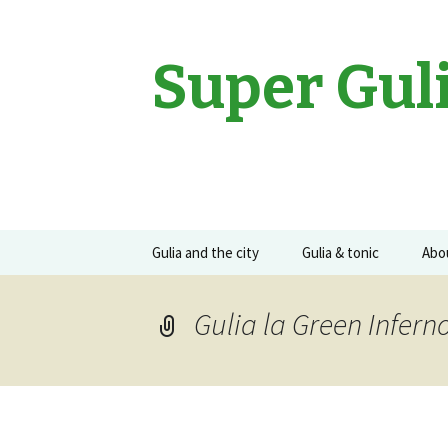
Super Gul
Sari
Gulia and the city
Gulia & tonic
Abo
la
conținut
Movies
Gulia on the road
Guli
Gulia la Green Infern
Events
Concerte
Recomandari