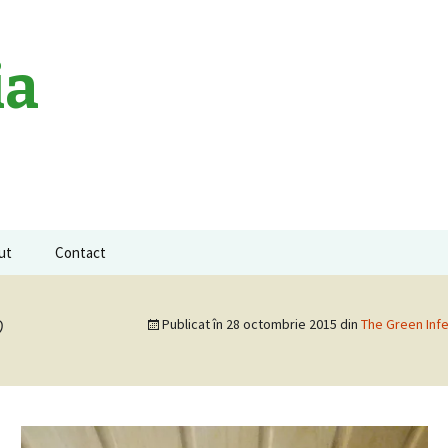
ia
ut
Contact
a neagra
o
Publicat în
28 octombrie 2015
din
The Green Infe