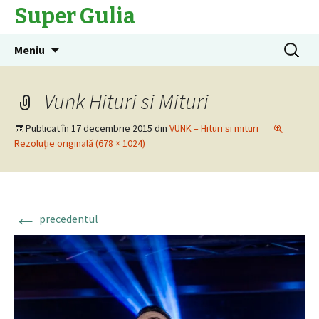
Super Gulia
Sari
Caută
Meniu
la
după:
conținut
Vunk Hituri si Mituri
Publicat în
17 decembrie 2015
din
VUNK – Hituri si mituri
Rezoluție originală (678 × 1024)
←
precedentul