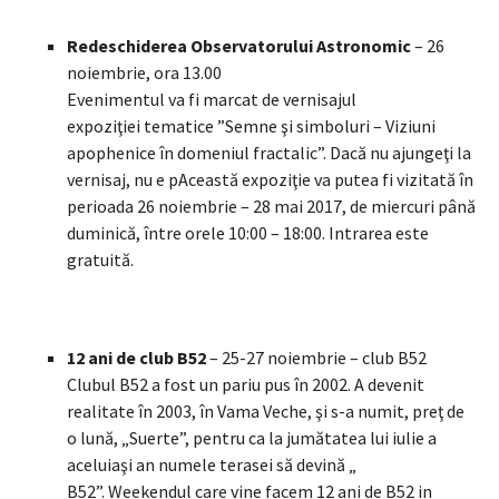
Redeschiderea Observatorului Astronomic
– 26
noiembrie, ora 13.00
Evenimentul va fi marcat de vernisajul
expoziţiei tematice ”Semne şi simboluri – Viziuni
apophenice în domeniul fractalic”. Dacă nu ajungeţi la
vernisaj, nu e pAceastă expoziţie va putea fi vizitată în
perioada 26 noiembrie – 28 mai 2017, de miercuri până
duminică, între orele 10:00 – 18:00. Intrarea este
gratuită.
12 ani de club B52
– 25-27 noiembrie – club B52
Clubul B52 a fost un pariu pus în 2002. A devenit
realitate în 2003, în Vama Veche, şi s-a numit, preţ de
o lună, „Suerte”, pentru ca la jumătatea lui iulie a
aceluiaşi an numele terasei să devină „
B52”. Weekendul care vine facem 12 ani de B52 in