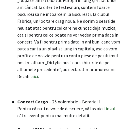
„După ce am străbătut Europa în lung și-n lat unde
am cântat la diferite festivaluri, suntem foarte
bucurosi sa ne intoarcem la Bucuresti, la clubul
Fabrica, un loc tare drag noua. Ne dorim o seară de
neuitat atat pentru cei care ne cunosc deja muzica,
cat si pentru cei ce poate ne vor vedea prima data in
concert. Va fi pentru prima data in ani buni cand vom
putea canta un playlist lung in capitala, asa ca vom
profita de ocazie pentru a canta piese de pe ultimul
nostru album „Dirtylicious” dar si hiturile de pe
albumele precedente”, au declarat maramuresenii.
Detalii
aici
.
Concert Cargo
– 25 noiembrie – Beraria H
Pentru că nu-i nevoie de descriere, vă las aici
linkul
către event pentru mai multe detalii.