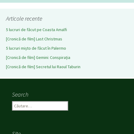
Articole recente
5 lucruri de făcut pe Coasta Amalfi
[Cronică de film] Last Christmas
5 lucruri mișto de făcut în Palermo
[Cronică de film] Gemini: Conspirația
[Cronică de film] Secretul lui Raoul Taburin
Search
C
a
u
t
ă
Site