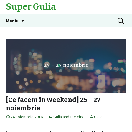
Super Gulia
Sari
Caută
Meniu
la
după:
conținut
[Ce facem în weekend] 25 – 27
noiembrie
24 noiembrie 2016
Gulia and the city
Gulia