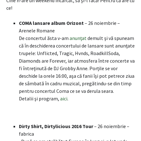
Cine n-are un weekend încărcat, să şi-l facă! Pentru că are cu
ce!
COMA lansare album Orizont
– 26 noiembrie –
Arenele Romane
De concertul ăsta v-am
anunţat
demult şi vă spuneam
că în deschiderea concertului de lansare sunt anunţate
trupele: Unflicted, Tragic, Hvnds, RoadkillSoda,
Diamonds are Forever, iar atmosfera între concerte va
fi întreţinută de DJ Grobby Anne. Porţile se vor
deschide la orele 16:00, aşa că fanii îşi pot petrece ziua
de sâmbată în cadru muzical, pregătindu-se din timp
pentru concertul Coma ce se va derula seara.
Detalii şi program,
aici
.
Dirty Shirt, Dirtylicious 2016 Tour
– 26 noiembrie –
fabrica