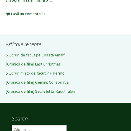
Citește în continuare
Sicily through my eyes – Catania
→
Lasă un comentariu
Articole recente
5 lucruri de făcut pe Coasta Amalfi
[Cronică de film] Last Christmas
5 lucruri mișto de făcut în Palermo
[Cronică de film] Gemini: Conspirația
[Cronică de film] Secretul lui Raoul Taburin
Search
C