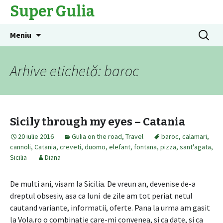
Super Gulia
Sari
Caută
Meniu
la
după:
conținut
Arhive etichetă: baroc
Sicily through my eyes – Catania
20 iulie 2016
Gulia on the road
,
Travel
baroc
,
calamari
,
cannoli
,
Catania
,
creveti
,
duomo
,
elefant
,
fontana
,
pizza
,
sant'agata
,
Sicilia
Diana
De multi ani, visam la Sicilia. De vreun an, devenise de-a
dreptul obsesiv, asa ca luni de zile am tot periat netul
cautand variante, informatii, oferte. Pana la urma am gasit
la Vola.ro o combinatie care-mi convenea, si ca date, si ca