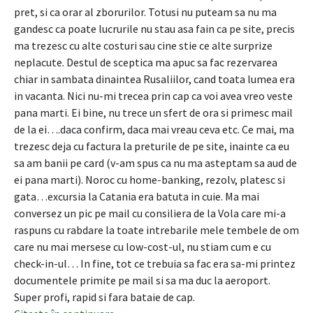
pret, si ca orar al zborurilor. Totusi nu puteam sa nu ma
gandesc ca poate lucrurile nu stau asa fain ca pe site, precis
ma trezesc cu alte costuri sau cine stie ce alte surprize
neplacute. Destul de sceptica ma apuc sa fac rezervarea
chiar in sambata dinaintea Rusaliilor, cand toata lumea era
in vacanta. Nici nu-mi trecea prin cap ca voi avea vreo veste
pana marti. Ei bine, nu trece un sfert de ora si primesc mail
de la ei….daca confirm, daca mai vreau ceva etc. Ce mai, ma
trezesc deja cu factura la preturile de pe site, inainte ca eu
sa am banii pe card (v-am spus ca nu ma asteptam sa aud de
ei pana marti). Noroc cu home-banking, rezolv, platesc si
gata…excursia la Catania era batuta in cuie. Ma mai
conversez un pic pe mail cu consiliera de la Vola care mi-a
raspuns cu rabdare la toate intrebarile mele tembele de om
care nu mai mersese cu low-cost-ul, nu stiam cum e cu
check-in-ul… In fine, tot ce trebuia sa fac era sa-mi printez
documentele primite pe mail si sa ma duc la aeroport.
Super profi, rapid si fara bataie de cap.