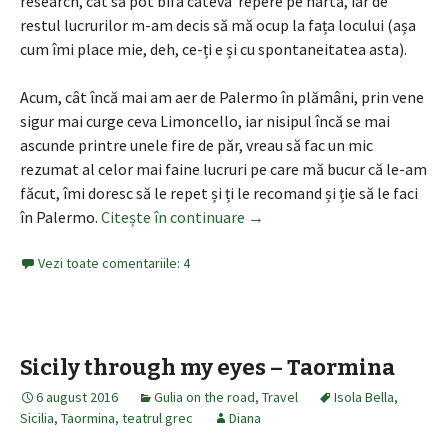
research, cât să pot bifa câteva repere pe hartă, iar de
restul lucrurilor m-am decis să mă ocup la fața locului (așa
cum îmi place mie, deh, ce-ți e și cu spontaneitatea asta).
Acum, cât încă mai am aer de Palermo în plămâni, prin vene
sigur mai curge ceva Limoncello, iar nisipul încă se mai
ascunde printre unele fire de păr, vreau să fac un mic
rezumat al celor mai faine lucruri pe care mă bucur că le-am
făcut, îmi doresc să le repet și ți le recomand și ție să le faci
în Palermo.
Citește în continuare
5 lucruri mișto de făcut în P
→
Vezi toate comentariile: 4
Sicily through my eyes – Taormina
6 august 2016
Gulia on the road
,
Travel
Isola Bella
,
Sicilia
,
Taormina
,
teatrul grec
Diana