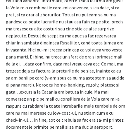
cautand variante, informatii, oferte. Pana la urma am gasit
la Vola.ro o combinatie care-mi convenea, si ca date, si ca
pret, si ca orar al zborurilor. Totusi nu puteam sa nu ma
gandesc ca poate lucrurile nu stau asa fain ca pe site, precis
ma trezesc cu alte costuri sau cine stie ce alte surprize
neplacute. Destul de sceptica ma apuc sa fac rezervarea
chiar in sambata dinaintea Rusaliilor, cand toata lumea era
in vacanta. Nici nu-mi trecea prin cap ca voi avea vreo veste
pana marti. Ei bine, nu trece un sfert de ora si primesc mail
de la ei….daca confirm, daca mai vreau ceva etc. Ce mai, ma
trezesc deja cu factura la preturile de pe site, inainte ca eu
sa am banii pe card (v-am spus ca nu ma asteptam sa aud de
ei pana marti). Noroc cu home-banking, rezolv, platesc si
gata…excursia la Catania era batuta in cuie. Ma mai
conversez un pic pe mail cu consiliera de la Vola care mi-a
raspuns cu rabdare la toate intrebarile mele tembele de om
care nu mai mersese cu low-cost-ul, nu stiam cum e cu
check-in-ul… In fine, tot ce trebuia sa fac era sa-mi printez
documentele primite pe mail si sa ma duc la aeroport.