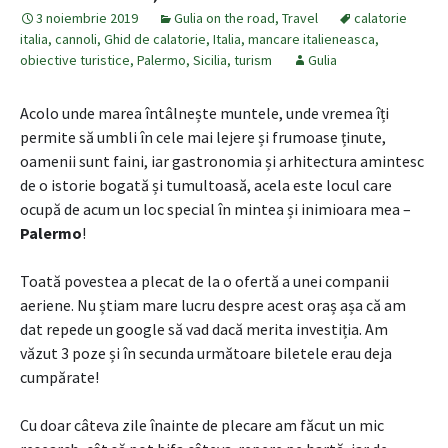
3 noiembrie 2019
Gulia on the road
,
Travel
calatorie
italia
,
cannoli
,
Ghid de calatorie
,
Italia
,
mancare italieneasca
,
obiective turistice
,
Palermo
,
Sicilia
,
turism
Gulia
Acolo unde marea întâlnește muntele, unde vremea îți
permite să umbli în cele mai lejere și frumoase ținute,
oamenii sunt faini, iar gastronomia și arhitectura amintesc
de o istorie bogată și tumultoasă, acela este locul care
ocupă de acum un loc special în mintea și inimioara mea –
Palermo
!
Toată povestea a plecat de la o ofertă a unei companii
aeriene. Nu știam mare lucru despre acest oraș așa că am
dat repede un google să vad dacă merita investiția. Am
văzut 3 poze și în secunda următoare biletele erau deja
cumpărate!
Cu doar câteva zile înainte de plecare am făcut un mic