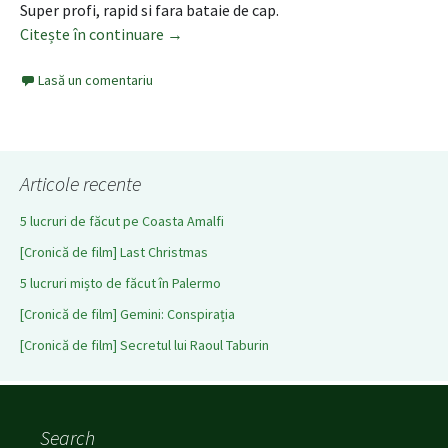
Super profi, rapid si fara bataie de cap.
Citește în continuare
Sicily through my eyes – Catania
→
Lasă un comentariu
Articole recente
5 lucruri de făcut pe Coasta Amalfi
[Cronică de film] Last Christmas
5 lucruri mișto de făcut în Palermo
[Cronică de film] Gemini: Conspirația
[Cronică de film] Secretul lui Raoul Taburin
Search