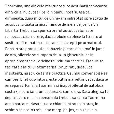
Taormina, una din cele mai cunoscute destinatii de vacanta
din Sicilia, nu putea lipsi din planul nostru. Asa ca,
dimineata, dupa micul dejun ne-am indreptat spre statia de
autobuz, situata la nici 5 minute de mers pe jos, pe Via
Liberta. Trebuie sa spun ca orarul autobuzelor este
respectat cu strictete, daca trebuie sa plece la fix si tu ai
sosit la si 1 minut, nu ai decat sa il astepti pe urmatorul.
Pana in ora pranzului autobuzele pleaca din juma’ in juma’
de ora, biletele se cumpara de la un ghiseu situat in
apropierea statiei, oricine te indruma catre el. Trebuie sa
faci fata asaltului taximetristilor „pirat”, destul de
insistenti, nu stiu ce tarife practica. Cel mai convenabil e sa
cumperi bilet dus-intors, este putin mai ieftin decat daca le
iei separat. Pana la Taormina si inapoi biletul de autobuz
costa 8,5 euro iar drumul dureaza cam o ora. Daca alegi sa te
deplasezi cu masina personala trebuie sa stii ca Taormina
are o parcare uriasa situata chiar la intrarea in oras, in
schimb de acolo trebuie sa mergi pe jos, si nu e putin.