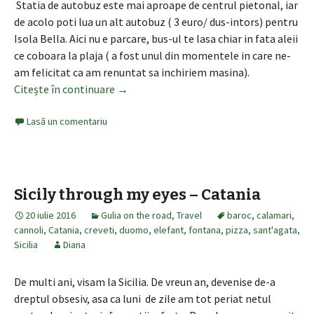
Statia de autobuz este mai aproape de centrul pietonal, iar
de acolo poti lua un alt autobuz ( 3 euro/ dus-intors) pentru
Isola Bella. Aici nu e parcare, bus-ul te lasa chiar in fata aleii
ce coboara la plaja ( a fost unul din momentele in care ne-
am felicitat ca am renuntat sa inchiriem masina).
Citește în continuare
Sicily through my eyes – Taormina
→
Lasă un comentariu
Sicily through my eyes – Catania
20 iulie 2016
Gulia on the road
,
Travel
baroc
,
calamari
,
cannoli
,
Catania
,
creveti
,
duomo
,
elefant
,
fontana
,
pizza
,
sant'agata
,
Sicilia
Diana
De multi ani, visam la Sicilia. De vreun an, devenise de-a
dreptul obsesiv, asa ca luni de zile am tot periat netul