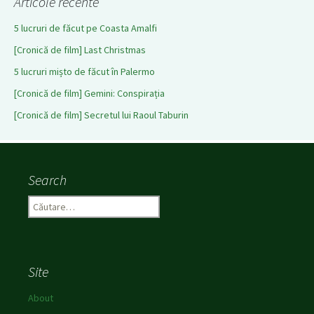
Articole recente
5 lucruri de făcut pe Coasta Amalfi
[Cronică de film] Last Christmas
5 lucruri mișto de făcut în Palermo
[Cronică de film] Gemini: Conspirația
[Cronică de film] Secretul lui Raoul Taburin
Search
C
a
u
t
ă
Site
d
u
About
p