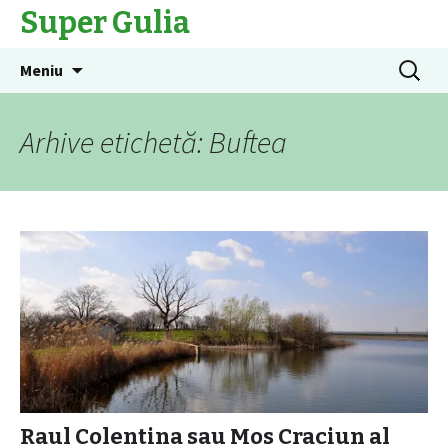
Super Gulia
Sari
Caută
Meniu
la
după:
conținut
Arhive etichetă: Buftea
Raul Colentina sau Mos Craciun al