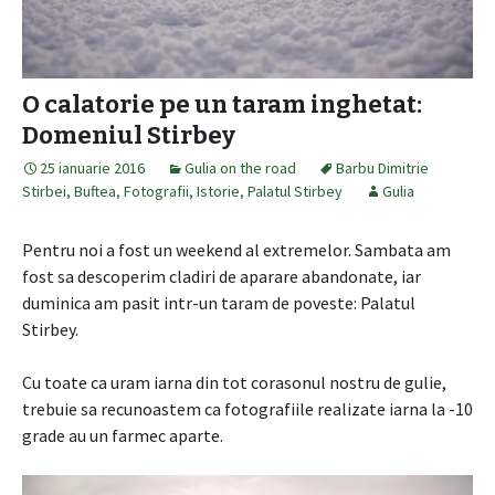
O calatorie pe un taram inghetat:
Domeniul Stirbey
25 ianuarie 2016
Gulia on the road
Barbu Dimitrie
Stirbei
,
Buftea
,
Fotografii
,
Istorie
,
Palatul Stirbey
Gulia
Pentru noi a fost un weekend al extremelor. Sambata am
fost sa descoperim cladiri de aparare abandonate, iar
duminica am pasit intr-un taram de poveste: Palatul
Stirbey.
Cu toate ca uram iarna din tot corasonul nostru de gulie,
trebuie sa recunoastem ca fotografiile realizate iarna la -10
grade au un farmec aparte.