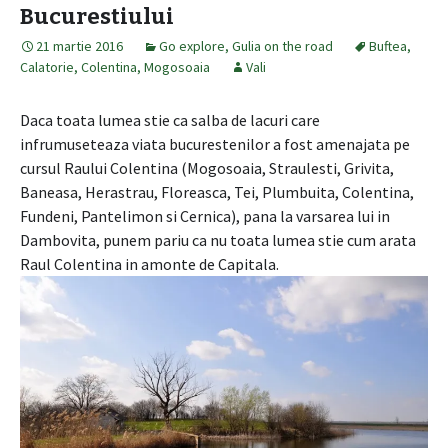
Bucurestiului
21 martie 2016
Go explore
,
Gulia on the road
Buftea
,
Calatorie
,
Colentina
,
Mogosoaia
Vali
Daca toata lumea stie ca salba de lacuri care
infrumuseteaza viata bucurestenilor a fost amenajata pe
cursul Raului Colentina (Mogosoaia, Straulesti, Grivita,
Baneasa, Herastrau, Floreasca, Tei, Plumbuita, Colentina,
Fundeni, Pantelimon si Cernica), pana la varsarea lui in
Dambovita, punem pariu ca nu toata lumea stie cum arata
Raul Colentina in amonte de Capitala.