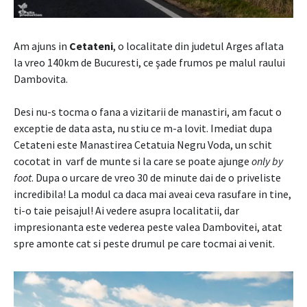
Am ajuns in
Cetateni
, o localitate din judetul Arges aflata
la vreo 140km de Bucuresti, ce şade frumos pe malul raului
Dambovita.
Desi nu-s tocma o fana a vizitarii de manastiri, am facut o
exceptie de data asta, nu stiu ce m-a lovit. Imediat dupa
Cetateni este Manastirea Cetatuia Negru Voda, un schit
cocotat in varf de munte si la care se poate ajunge
only by
foot
. Dupa o urcare de vreo 30 de minute dai de o priveliste
incredibila! La modul ca daca mai aveai ceva rasufare in tine,
ti-o taie peisajul! Ai vedere asupra localitatii, dar
impresionanta este vederea peste valea Dambovitei, atat
spre amonte cat si peste drumul pe care tocmai ai venit.