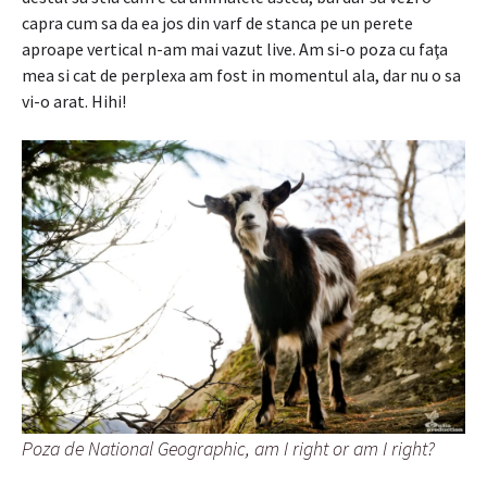
capra cum sa da ea jos din varf de stanca pe un perete
aproape vertical n-am mai vazut live. Am si-o poza cu faţa
mea si cat de perplexa am fost in momentul ala, dar nu o sa
vi-o arat. Hihi!
Poza de National Geographic, am I right or am I right?