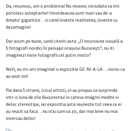
Da, recunosc, am o problema! Nu reusesc niciodata sa imi
potolesc asteptarile! Intotdeauna sunt mari sau de-a
dreptu’ gigantice…si cand loveste realitatea, loveste cu
dezamagire!
Dar acum pe bune, cand citesti asta: „O incursiune vizuală a
5 fotografi nordici în peisajul orașului București”, nu iti
imaginezi niste fotografii cel putin misto?
Well, eu mi-am imaginat o expozitie GE-NI-A-LA….noroc ca
au avut vin!
Pai daca 5 straini, (cica) artisti, si-au propus sa surprinda
intr-o luna de zile Bucurestiul in cateva imagini inedite si
deloc stereotipe, iar expozitia asta reuneste tot ceea ce ei
au reusit sa faca…nu stiu cum sa zic, dar mai bine nu mai
incercau deloc!