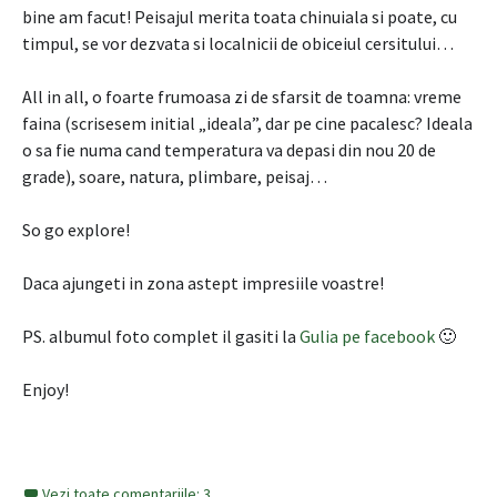
bine am facut! Peisajul merita toata chinuiala si poate, cu
timpul, se vor dezvata si localnicii de obiceiul cersitului…
All in all, o foarte frumoasa zi de sfarsit de toamna: vreme
faina (scrisesem initial „ideala”, dar pe cine pacalesc? Ideala
o sa fie numa cand temperatura va depasi din nou 20 de
grade), soare, natura, plimbare, peisaj…
So go explore!
Daca ajungeti in zona astept impresiile voastre!
PS. albumul foto complet il gasiti la
Gulia pe facebook
🙂
Enjoy!
Vezi toate comentariile: 3