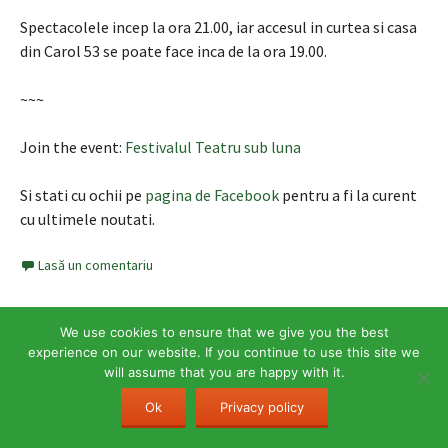
Spectacolele incep la ora 21.00, iar accesul in curtea si casa
din Carol 53 se poate face inca de la ora 19.00.
~~~
Join the event:
Festivalul Teatru sub luna
Si stati cu ochii pe
pagina de Facebook
pentru a fi la curent
cu ultimele noutati.
Lasă un comentariu
We use cookies to ensure that we give you the best
experience on our website. If you continue to use this site we
Articole recente
will assume that you are happy with it.
5 lucruri de făcut pe Coasta Amalfi
Ok
Privacy policy
[Cronică de film] Last Christmas