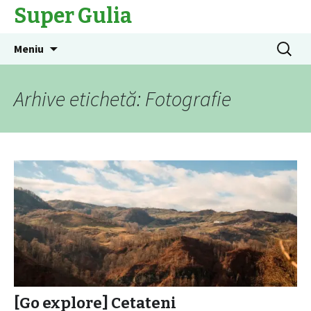
Super Gulia
Sari
Caută
Meniu
la
după:
conținut
Arhive etichetă: Fotografie
[Go explore] Cetateni