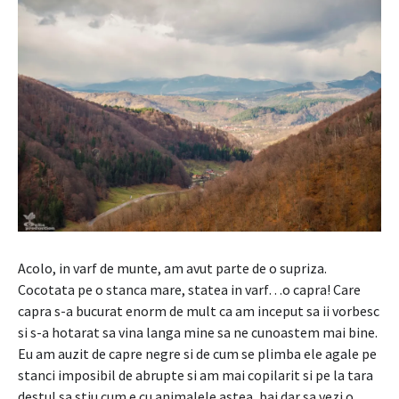
Acolo, in varf de munte, am avut parte de o supriza.
Cocotata pe o stanca mare, statea in varf…o capra! Care
capra s-a bucurat enorm de mult ca am inceput sa ii vorbesc
si s-a hotarat sa vina langa mine sa ne cunoastem mai bine.
Eu am auzit de capre negre si de cum se plimba ele agale pe
stanci imposibil de abrupte si am mai copilarit si pe la tara
destul sa stiu cum e cu animalele astea, bai dar sa vezi o