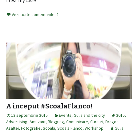
I rest my case!
Vezi toate comentariile: 2
A inceput #ScoalaFlanco!
13 septembrie 2015
Events
,
Gulia and the city
2015
,
Advertising
,
Amuzant
,
Blogging
,
Comunicare
,
Cursuri
,
Dragos
Asaftei
,
Fotografie
,
Scoala
,
Scoala Flanco
,
Workshop
Gulia