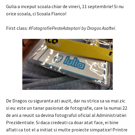
Gulia a inceput scoala chiar de vineri, 11 septembrie! Si nu
orice scoala, ci Scoala Flanco!
First class:
#FotografiePesteAsteptari by Dragos Asaftei
.
De Dragos cu siguranta ati auzit, dar nu strica sa va mai zic
si eu: este un tanar pasionat de fotografie, care la numai 22
de ani a reusit sa devina fotograful oficial al Administratiei
Prezidentiale. Si daca credeati ca doar atat face, ei bine
aflati ca tot el a initiat si multe proiecte simpatice! Printre