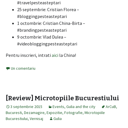
#travelpesteasteptari
25 septembrie: Cristian Florea –
#bloggingpesteasteptari
1 octombrie: Cristian China-Birta –
#brandingpesteasteptari
9 octombrie: Vlad Dulea –
#videobloggingpesteasteptari
Pentru inscrieri, intrati
aici
la China!
Un comentariu
[Review] Microtopiile Bucurestiului
3 septembrie 2015
Events
,
Gulia and the city
ArCuB
,
Bucuresti
,
Dezamagire
,
Expozitie
,
Fotografie
,
Microtopiile
Bucurestiului
,
Vernisaj
Gulia