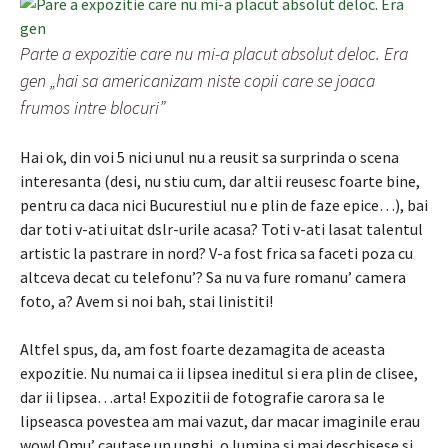
Parte a expozitie care nu mi-a placut absolut deloc. Era
gen „hai sa americanizam niste copii care se joaca
frumos intre blocuri”
Hai ok, din voi 5 nici unul nu a reusit sa surprinda o scena
interesanta (desi, nu stiu cum, dar altii reusesc foarte bine,
pentru ca daca nici Bucurestiul nu e plin de faze epice…), bai
dar toti v-ati uitat dslr-urile acasa? Toti v-ati lasat talentul
artistic la pastrare in nord? V-a fost frica sa faceti poza cu
altceva decat cu telefonu’? Sa nu va fure romanu’ camera
foto, a? Avem si noi bah, stai linistiti!
Altfel spus, da, am fost foarte dezamagita de aceasta
expozitie. Nu numai ca ii lipsea ineditul si era plin de clisee,
dar ii lipsea…arta! Expozitii de fotografie carora sa le
lipseasca povestea am mai vazut, dar macar imaginile erau
wow! Omu’ cautase un unghi, o lumina si mai deschisese si