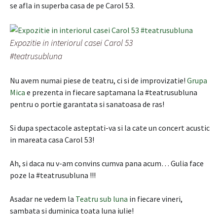
se afla in superba casa de pe Carol 53.
Expozitie in interiorul casei Carol 53
#teatrusubluna
Nu avem numai piese de teatru, ci si de improvizatie!
Grupa
Mica
e prezenta in fiecare saptamana la #teatrusubluna
pentru o portie garantata si sanatoasa de ras!
Si dupa spectacole asteptati-va si la cate un concert acustic
in mareata casa Carol 53!
Ah, si daca nu v-am convins cumva pana acum… Gulia face
poze la #teatrusubluna !!!
Asadar ne vedem la
Teatru sub luna
in fiecare vineri,
sambata si duminica toata luna iulie!