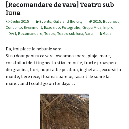
[Recomandare de vara] Teatru sub
luna
6 iulie 2015
Events
,
Gulia and the city
2015
,
Bucuresti
,
Concerte
,
Eveniment
,
Expozitie
,
Fotografie
,
Grupa Mica
,
Impro
,
InDArt
,
Recomandare
,
Teatru
,
Teatru sub luna
,
Vara
Gulia
Da, imi place la nebunie vara!
Si nu doar pentru ca vara inseamna soare, plaja, mare,
cocktailuri de-ti ingheata si iau mintile, fructe proaspete
din gradina, flori, nopti albe pe afara, inghetata, excursii la
munte, bere rece, floarea soarelui, rasarit de soare la
mare…and I could go on for days…