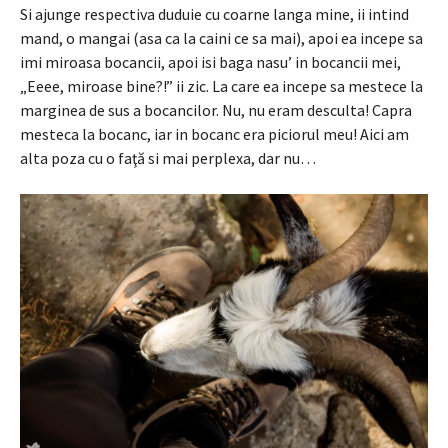
Si ajunge respectiva duduie cu coarne langa mine, ii intind
mand, o mangai (asa ca la caini ce sa mai), apoi ea incepe sa
imi miroasa bocancii, apoi isi baga nasu’ in bocancii mei,
„Eeee, miroase bine?!” ii zic. La care ea incepe sa mestece la
marginea de sus a bocancilor. Nu, nu eram desculta! Capra
mesteca la bocanc, iar in bocanc era piciorul meu! Aici am
alta poza cu o faţă si mai perplexa, dar nu…