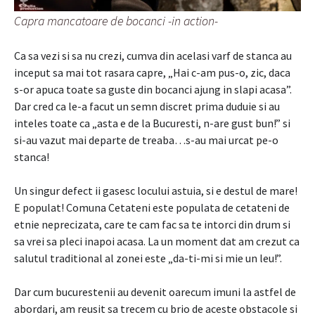
Capra mancatoare de bocanci -in action-
Ca sa vezi si sa nu crezi, cumva din acelasi varf de stanca au
inceput sa mai tot rasara capre, „Hai c-am pus-o, zic, daca
s-or apuca toate sa guste din bocanci ajung in slapi acasa”.
Dar cred ca le-a facut un semn discret prima duduie si au
inteles toate ca „asta e de la Bucuresti, n-are gust bun!” si
si-au vazut mai departe de treaba…s-au mai urcat pe-o
stanca!
Un singur defect ii gasesc locului astuia, si e destul de mare!
E populat! Comuna Cetateni este populata de cetateni de
etnie neprecizata, care te cam fac sa te intorci din drum si
sa vrei sa pleci inapoi acasa. La un moment dat am crezut ca
salutul traditional al zonei este „da-ti-mi si mie un leu!”.
Dar cum bucurestenii au devenit oarecum imuni la astfel de
abordari, am reusit sa trecem cu brio de aceste obstacole si