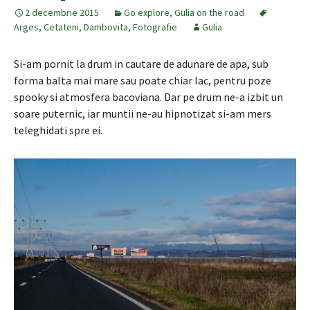
2 decembrie 2015
Go explore
,
Gulia on the road
Arges
,
Cetateni
,
Dambovita
,
Fotografie
Gulia
Si-am pornit la drum in cautare de adunare de apa, sub
forma balta mai mare sau poate chiar lac, pentru poze
spooky si atmosfera bacoviana. Dar pe drum ne-a izbit un
soare puternic, iar muntii ne-au hipnotizat si-am mers
teleghidati spre ei.