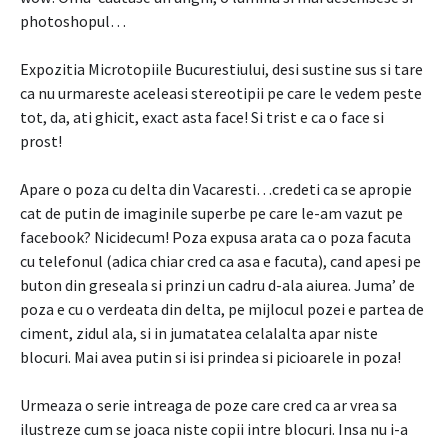
photoshopul…
Expozitia Microtopiile Bucurestiului, desi sustine sus si tare
ca nu urmareste aceleasi stereotipii pe care le vedem peste
tot, da, ati ghicit, exact asta face! Si trist e ca o face si
prost!
Apare o poza cu delta din Vacaresti…credeti ca se apropie
cat de putin de imaginile superbe pe care le-am vazut pe
facebook? Nicidecum! Poza expusa arata ca o poza facuta
cu telefonul (adica chiar cred ca asa e facuta), cand apesi pe
buton din greseala si prinzi un cadru d-ala aiurea. Juma’ de
poza e cu o verdeata din delta, pe mijlocul pozei e partea de
ciment, zidul ala, si in jumatatea celalalta apar niste
blocuri. Mai avea putin si isi prindea si picioarele in poza!
Urmeaza o serie intreaga de poze care cred ca ar vrea sa
ilustreze cum se joaca niste copii intre blocuri. Insa nu i-a