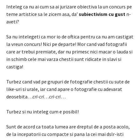
Inteleg ca nu ai cum sa ai jurizare obiectiva la un concurs pe
teme artistice sa le zicem asa, da’
subiectivism cu gust
n-
aveti?
Sa nu intelegeti ca mor io de oftica pentru ca nu am castigat
la vreun concurs! Nici pe departe! Mor cand vad fotografii
care ar trebui premiate, dar nu primesc nici macar o lauda si
in schimb cele mai varza chestii sunt ridicate in slavi si
castiga!
Turbez cand vad pe grupuri de fotografie chestii cu sute de
like-uri si urale, iar cand apare o fotografie cu adevarat
deosebita…
cri-cri
…
cri-cri
…
Turbez si nu inteleg cum e posibil!
Sunt de acord ca toata lumea are dreptul de a posta acolo,
de la incepatorii cu compacte si pana la cei mai dslr-isti