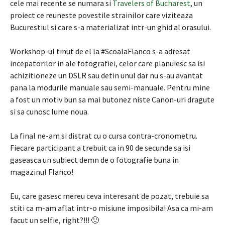
cele mai recente se numara si
Travelers of Bucharest
, un
proiect ce reuneste povestile strainilor care viziteaza
Bucurestiul si care s-a materializat intr-un ghid al orasului.
Workshop-ul tinut de el la #ScoalaFlanco s-a adresat
incepatorilor in ale fotografiei, celor care planuiesc sa isi
achizitioneze un DSLR sau detin unul dar nu s-au avantat
pana la modurile manuale sau semi-manuale. Pentru mine
a fost un motiv bun sa mai butonez niste Canon-uri dragute
si sa cunosc lume noua.
La final ne-am si distrat cu o cursa contra-cronometru.
Fiecare participant a trebuit ca in 90 de secunde sa isi
gaseasca un subiect demn de o fotografie buna in
magazinul Flanco!
Eu, care gasesc mereu ceva interesant de pozat, trebuie sa
stiti ca m-am aflat intr-o misiune imposibila! Asa ca mi-am
facut un selfie, right?!!! 🙂