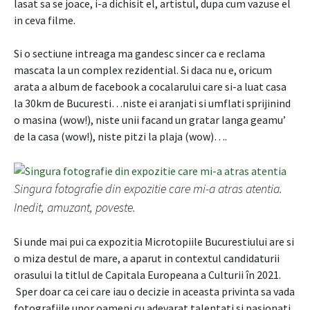
lasat sa se joace, i-a dichisit el, artistul, dupa cum vazuse el
in ceva filme.
Si o sectiune intreaga ma gandesc sincer ca e reclama
mascata la un complex rezidential. Si daca nu e, oricum
arata a album de facebook a cocalarului care si-a luat casa
la 30km de Bucuresti…niste ei aranjati si umflati sprijinind
o masina (wow!), niste unii facand un gratar langa geamu’
de la casa (wow!), niste pitzi la plaja (wow)….
Singura fotografie din expozitie care mi-a atras atentia.
Inedit, amuzant, poveste.
Si unde mai pui ca expozitia Microtopiile Bucurestiului are si
o miza destul de mare, a aparut in contextul candidaturii
orasului la titlul de Capitala Europeana a Culturii în 2021.
Sper doar ca cei care iau o decizie in aceasta privinta sa vada
fotografiile unor oameni cu adevarat talentati si pasionati,