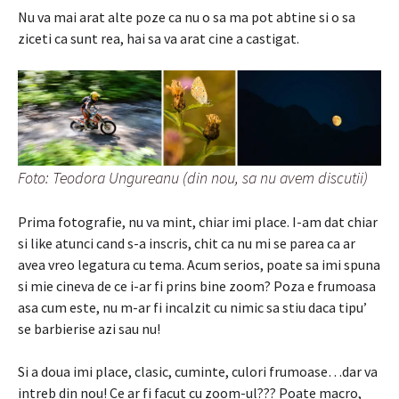
Nu va mai arat alte poze ca nu o sa ma pot abtine si o sa
ziceti ca sunt rea, hai sa va arat cine a castigat.
Foto: Teodora Ungureanu (din nou, sa nu avem discutii)
Prima fotografie, nu va mint, chiar imi place. I-am dat chiar
si like atunci cand s-a inscris, chit ca nu mi se parea ca ar
avea vreo legatura cu tema. Acum serios, poate sa imi spuna
si mie cineva de ce i-ar fi prins bine zoom? Poza e frumoasa
asa cum este, nu m-ar fi incalzit cu nimic sa stiu daca tipu’
se barbierise azi sau nu!
Si a doua imi place, clasic, cuminte, culori frumoase…dar va
intreb din nou! Ce ar fi facut cu zoom-ul??? Poate macro,