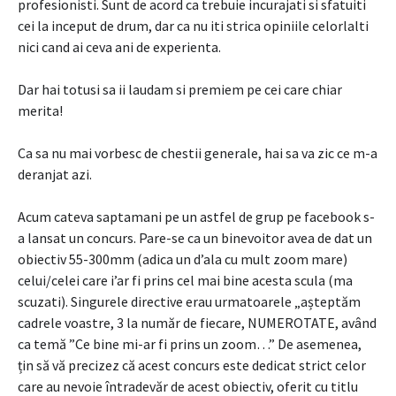
profesionisti. Sunt de acord ca trebuie incurajati si sfatuiti
cei la inceput de drum, dar ca nu iti strica opiniile celorlalti
nici cand ai ceva ani de experienta.
Dar hai totusi sa ii laudam si premiem pe cei care chiar
merita!
Ca sa nu mai vorbesc de chestii generale, hai sa va zic ce m-a
deranjat azi.
Acum cateva saptamani pe un astfel de grup pe facebook s-
a lansat un concurs. Pare-se ca un binevoitor avea de dat un
obiectiv 55-300mm (adica un d’ala cu mult zoom mare)
celui/celei care i’ar fi prins cel mai bine acesta scula (ma
scuzati). Singurele directive erau urmatoarele „așteptăm
cadrele voastre, 3 la număr de fiecare, NUMEROTATE, având
ca temă ”Ce bine mi-ar fi prins un zoom…” De asemenea,
țin să vă precizez că acest concurs este dedicat strict celor
care au nevoie întradevăr de acest obiectiv, oferit cu titlu