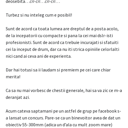
deosebita…
cri-cri
…
cri-cri
…
Turbez si nu inteleg cum e posibil!
Sunt de acord ca toata lumea are dreptul de a posta acolo,
de la incepatorii cu compacte si pana la cei mai dslr-isti
profesionisti. Sunt de acord ca trebuie incurajati si sfatuiti
cei la inceput de drum, dar ca nu iti strica opiniile celorlalti
nici cand ai ceva ani de experienta.
Dar hai totusi sa ii laudam si premiem pe cei care chiar
merita!
Ca sa nu mai vorbesc de chestii generale, hai sa va zic ce m-a
deranjat azi.
Acum cateva saptamani pe un astfel de grup pe facebook s-
a lansat un concurs. Pare-se ca un binevoitor avea de dat un
obiectiv 55-300mm (adica un d’ala cu mult zoom mare)