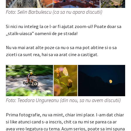
Foto: Selin Barbulescu (ca sa nu apara discutii)
Si nici nu inteleg la ce l-ar fi ajutat zoom-ul! Poate doar sa
„stalk-uiasca” oamenii de pe strada!
Nu va mai arat alte poze ca nu o sa ma pot abtine si o sa
ziceti ca sunt rea, hai sa va arat cine a castigat.
Foto: Teodora Ungureanu (din nou, sa nu avem discutii)
Prima fotografie, nu va mint, chiar imi place. I-am dat chiar
si like atunci cand s-a inscris, chit ca nu mi se parea ca ar
avea vreo legatura cu tema. Acum serios, poate sa imi spuna