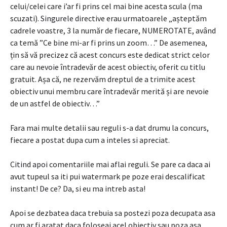
celui/celei care i’ar fi prins cel mai bine acesta scula (ma
scuzati). Singurele directive erau urmatoarele „așteptăm
cadrele voastre, 3 la număr de fiecare, NUMEROTATE, având
ca temă ”Ce bine mi-ar fi prins un zoom…” De asemenea,
țin să vă precizez că acest concurs este dedicat strict celor
care au nevoie întradevăr de acest obiectiv, oferit cu titlu
gratuit. Așa că, ne rezervăm dreptul de a trimite acest
obiectiv unui membru care întradevăr merită și are nevoie
de un astfel de obiectiv…”
Fara mai multe detalii sau reguli s-a dat drumu la concurs,
fiecare a postat dupa cum a inteles si apreciat.
Citind apoi comentariile mai aflai reguli. Se pare ca daca ai
avut tupeul sa iti pui watermark pe poze erai descalificat
instant! De ce? Da, si eu ma intreb asta!
Apoi se dezbatea daca trebuia sa postezi poza decupata asa
cum ar fi aratat daca foloseai acel obiectiv sau poza asa