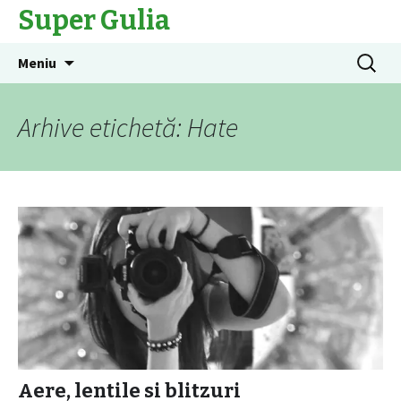
Super Gulia
Sari
Caută
Meniu
la
după:
conținut
Arhive etichetă: Hate
Aere, lentile si blitzuri