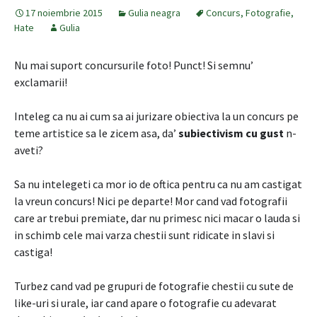
17 noiembrie 2015
Gulia neagra
Concurs
,
Fotografie
,
Hate
Gulia
Nu mai suport concursurile foto! Punct! Si semnu’
exclamarii!
Inteleg ca nu ai cum sa ai jurizare obiectiva la un concurs pe
teme artistice sa le zicem asa, da’
subiectivism cu gust
n-
aveti?
Sa nu intelegeti ca mor io de oftica pentru ca nu am castigat
la vreun concurs! Nici pe departe! Mor cand vad fotografii
care ar trebui premiate, dar nu primesc nici macar o lauda si
in schimb cele mai varza chestii sunt ridicate in slavi si
castiga!
Turbez cand vad pe grupuri de fotografie chestii cu sute de
like-uri si urale, iar cand apare o fotografie cu adevarat