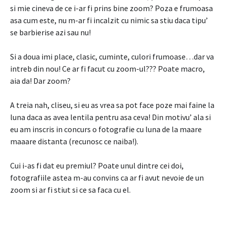
si mie cineva de ce i-ar fi prins bine zoom? Poza e frumoasa
asa cum este, nu m-ar fi incalzit cu nimic sa stiu daca tipu’
se barbierise azi sau nu!
Si a doua imi place, clasic, cuminte, culori frumoase…dar va
intreb din nou! Ce ar fi facut cu zoom-ul??? Poate macro,
aia da! Dar zoom?
A treia nah, cliseu, si eu as vrea sa pot face poze mai faine la
luna daca as avea lentila pentru asa ceva! Din motivu’ ala si
eu am inscris in concurs o fotografie cu luna de la maare
maaare distanta (recunosc ce naiba!).
Cui i-as fi dat eu premiul? Poate unul dintre cei doi,
fotografiile astea m-au convins ca ar fi avut nevoie de un
zoom si ar fi stiut si ce sa faca cu el.