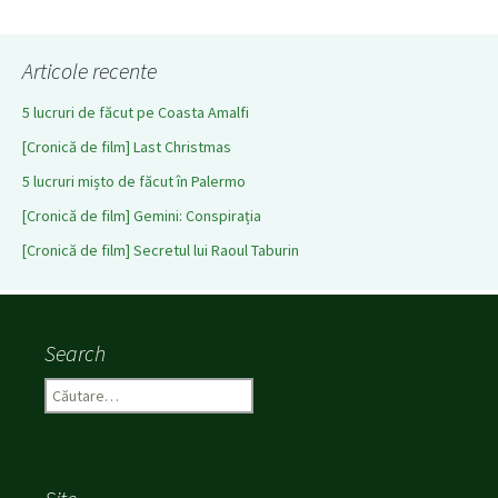
Articole recente
5 lucruri de făcut pe Coasta Amalfi
[Cronică de film] Last Christmas
5 lucruri mișto de făcut în Palermo
[Cronică de film] Gemini: Conspirația
[Cronică de film] Secretul lui Raoul Taburin
Search
C
a
u
t
ă