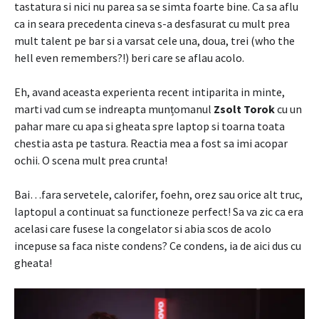
tastatura si nici nu parea sa se simta foarte bine. Ca sa aflu
ca in seara precedenta cineva s-a desfasurat cu mult prea
mult talent pe bar si a varsat cele una, doua, trei (who the
hell even remembers?!) beri care se aflau acolo.
Eh, avand aceasta experienta recent intiparita in minte,
marti vad cum se indreapta munțomanul
Zsolt Torok
cu un
pahar mare cu apa si gheata spre laptop si toarna toata
chestia asta pe tastura. Reactia mea a fost sa imi acopar
ochii. O scena mult prea crunta!
Bai…fara servetele, calorifer, foehn, orez sau orice alt truc,
laptopul a continuat sa functioneze perfect! Sa va zic ca era
acelasi care fusese la congelator si abia scos de acolo
incepuse sa faca niste condens? Ce condens, ia de aici dus cu
gheata!