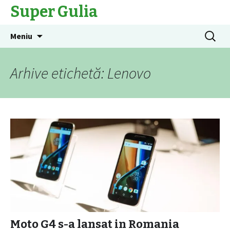
Super Gulia
Sari
Caută
Meniu
la
după:
conținut
Arhive etichetă: Lenovo
Moto G4 s-a lansat in Romania