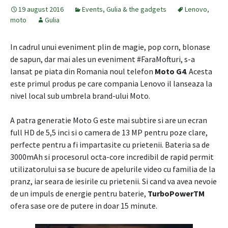
19 august 2016
Events
,
Gulia & the gadgets
Lenovo
,
moto
Gulia
In cadrul unui eveniment plin de magie, pop corn, blonase
de sapun, dar mai ales un eveniment #FaraMofturi, s-a
lansat pe piata din Romania noul telefon
Moto G4
. Acesta
este primul produs pe care compania Lenovo il lanseaza la
nivel local sub umbrela brand-ului Moto.
A patra generatie Moto G este mai subtire si are un ecran
full HD de 5,5 inci si o camera de 13 MP pentru poze clare,
perfecte pentru a fi impartasite cu prietenii. Bateria sa de
3000mAh si procesorul octa-core incredibil de rapid permit
utilizatorului sa se bucure de apelurile video cu familia de la
pranz, iar seara de iesirile cu prietenii. Si cand va avea nevoie
de un impuls de energie pentru baterie,
TurboPowerTM
ofera sase ore de putere in doar 15 minute.