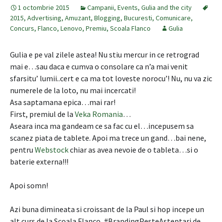
1 octombrie 2015
Campanii
,
Events
,
Gulia and the city
2015
,
Advertising
,
Amuzant
,
Blogging
,
Bucuresti
,
Comunicare
,
Concurs
,
Flanco
,
Lenovo
,
Premiu
,
Scoala Flanco
Gulia
Gulia e pe val zilele astea! Nu stiu mercur in ce retrograd
mai e…sau daca e cumva o consolare ca n’a mai venit
sfarsitu’ lumii..cert e ca ma tot loveste norocu’! Nu, nu va zic
numerele de la loto, nu mai incercati!
Asa saptamana epica…mai rar!
First, premiul de la
Veka Romania
…
Aseara inca ma gandeam ce sa fac cu el…incepusem sa
scanez piata de tablete. Apoi ma trece un gand…bai nene,
pentru
Webstock
chiar as avea nevoie de o tableta…si o
baterie externa!!!
Apoi somn!
Azi buna dimineata si croissant de la Paul si hop incepe un
alt curs de la Scoala Flanco, #BrandingPesteAsteptari de