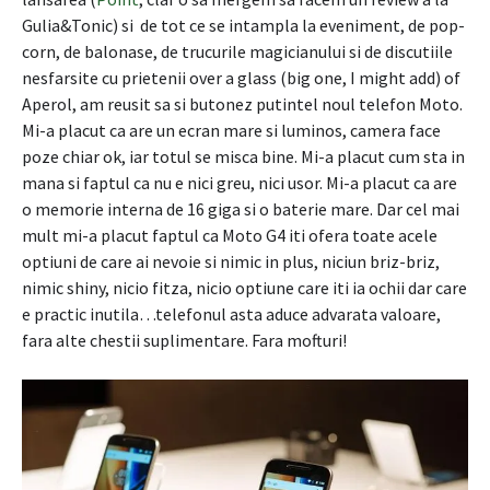
Gulia&Tonic) si de tot ce se intampla la eveniment, de pop-
corn, de balonase, de trucurile magicianului si de discutiile
nesfarsite cu prietenii over a glass (big one, I might add) of
Aperol, am reusit sa si butonez putintel noul telefon Moto.
Mi-a placut ca are un ecran mare si luminos, camera face
poze chiar ok, iar totul se misca bine. Mi-a placut cum sta in
mana si faptul ca nu e nici greu, nici usor. Mi-a placut ca are
o memorie interna de 16 giga si o baterie mare. Dar cel mai
mult mi-a placut faptul ca Moto G4 iti ofera toate acele
optiuni de care ai nevoie si nimic in plus, niciun briz-briz,
nimic shiny, nicio fitza, nicio optiune care iti ia ochii dar care
e practic inutila…telefonul asta aduce advarata valoare,
fara alte chestii suplimentare. Fara mofturi!