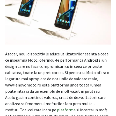
Asadar, noul dispozitiv le aduce utilizatorilor esenta a ceea
ce inseamna Moto, oferindu-le performanta Android si un
design care nu face compromisuri cu in ceea ce priveste
calitatea, toate la un pret corect. Si pentru ca Moto ofera o
legatura mai apropiata de notiunile de valoare reala,
www.lenovomoto.ro este platforma unde toata lumea
poate intra si da un exemplu de moft vazut in jurul sau.
Acolo gasim continut valoros, creat de dezvoltatorii care
analizeaza fenomenul mofturilor fara prea multe…
mofturi. Toti cei care intra pe
platforma
si incarca un moft
pot castiga unul din cele 85 de premii pe care Moto le ofera.