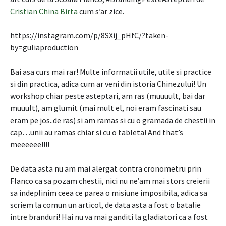
Cristian China Birta
cum s’ar zice.
https://instagram.com/p/8SXij_pHfC/?taken-
by=guliaproduction
Bai asa curs mai rar! Multe informatii utile, utile si practice
si din practica, adica cum ar veni din istoria Chinezului! Un
workshop chiar peste asteptari, am ras (muuuult, bai dar
muuult), am glumit (mai mult el, noi eram fascinati sau
eram pe jos..de ras) si am ramas si cu o gramada de chestii in
cap…unii au ramas chiar si cu o tableta! And that’s
meeeeee!!!!
De data asta nu am mai alergat contra cronometru prin
Flanco ca sa pozam chestii, nici nu ne’am mai stors creierii
sa indeplinim ceea ce parea o misiune imposibila, adica sa
scriem la comun un articol, de data asta a fost o batalie
intre branduri! Hai nu va mai ganditi la gladiatori ca a fost