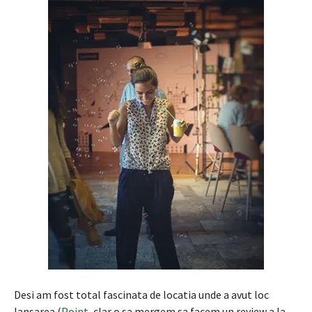
Desi am fost total fascinata de locatia unde a avut loc
lansarea (
Point
, clar o sa mergem sa facem un review a la