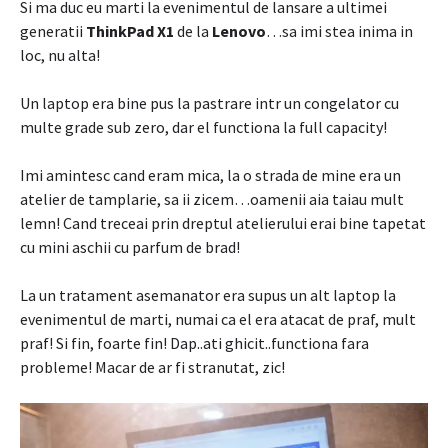
Si ma duc eu marti la evenimentul de lansare a ultimei
generatii
ThinkPad X1
de la
Lenovo
…sa imi stea inima in
loc, nu alta!
Un laptop era bine pus la pastrare intr un congelator cu
multe grade sub zero, dar el functiona la full capacity!
Imi amintesc cand eram mica, la o strada de mine era un
atelier de tamplarie, sa ii zicem…oamenii aia taiau mult
lemn! Cand treceai prin dreptul atelierului erai bine tapetat
cu mini aschii cu parfum de brad!
La un tratament asemanator era supus un alt laptop la
evenimentul de marti, numai ca el era atacat de praf, mult
praf! Si fin, foarte fin! Dap..ati ghicit..functiona fara
probleme! Macar de ar fi stranutat, zic!