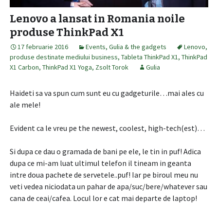
Lenovo a lansat in Romania noile
produse ThinkPad X1
17 februarie 2016
Events
,
Gulia & the gadgets
Lenovo
,
produse destinate mediului business
,
Tableta ThinkPad X1
,
ThinkPad
X1 Carbon
,
ThinkPad X1 Yoga
,
Zsolt Torok
Gulia
Haideti sa va spun cum sunt eu cu gadgeturile…mai ales cu
ale mele!
Evident ca le vreu pe the newest, coolest, high-tech(est)…
Si dupa ce dau o gramada de bani pe ele, le tin in puf! Adica
dupa ce mi-am luat ultimul telefon il tineam in geanta
intre doua pachete de servetele..puf! Iar pe biroul meu nu
veti vedea niciodata un pahar de apa/suc/bere/whatever sau
cana de ceai/cafea. Locul lor e cat mai departe de laptop!