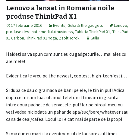
Lenovo a lansat in Romania noile
produse ThinkPad X1
17 februarie 2016
Events
,
Gulia & the gadgets
Lenovo
,
produse destinate mediului business
,
Tableta ThinkPad X1
,
ThinkPad
X1 Carbon
,
ThinkPad X1 Yoga
,
Zsolt Torok
Gulia
Haideti sa va spun cum sunt eu cu gadgeturile…mai ales cu
ale mele!
Evident ca le vreu pe the newest, coolest, high-tech(est)…
Si dupa ce dau o gramada de bani pe ele, le tin in puf! Adica
dupa ce mi-am luat ultimul telefon il tineam in geanta
intre doua pachete de servetele..puf! Iar pe biroul meu nu
veti vedea niciodata un pahar de apa/suc/bere/whatever sau
cana de ceai/cafea. Locul lor e cat mai departe de laptop!
Si ma duc eu marti la evenimentul de lansare a ultimei