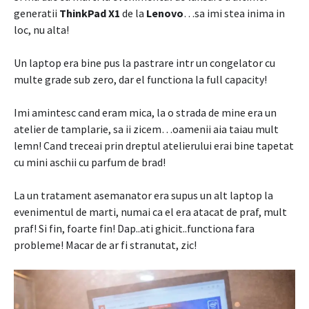
generatii
ThinkPad X1
de la
Lenovo
…sa imi stea inima in
loc, nu alta!
Un laptop era bine pus la pastrare intr un congelator cu
multe grade sub zero, dar el functiona la full capacity!
Imi amintesc cand eram mica, la o strada de mine era un
atelier de tamplarie, sa ii zicem…oamenii aia taiau mult
lemn! Cand treceai prin dreptul atelierului erai bine tapetat
cu mini aschii cu parfum de brad!
La un tratament asemanator era supus un alt laptop la
evenimentul de marti, numai ca el era atacat de praf, mult
praf! Si fin, foarte fin! Dap..ati ghicit..functiona fara
probleme! Macar de ar fi stranutat, zic!