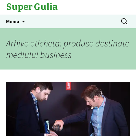
Super Gulia
Sari
Caută
Meniu
la
după:
conținut
Arhive etichetă: produse destinate
mediului business