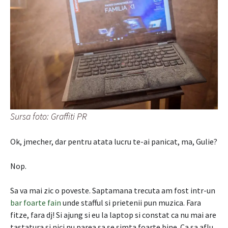
Sursa foto: Graffiti PR
Ok, jmecher, dar pentru atata lucru te-ai panicat, ma, Gulie?
Nop.
Sa va mai zic o poveste. Saptamana trecuta am fost intr-un
bar foarte fain
unde stafful si prietenii pun muzica. Fara
fitze, fara dj! Si ajung si eu la laptop si constat ca nu mai are
tastatura si nici nu parea sa se simta foarte bine. Ca sa aflu