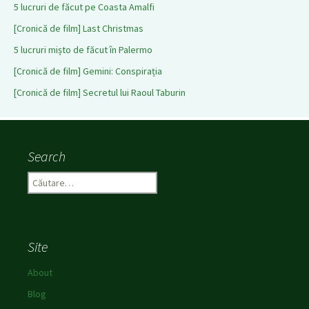
5 lucruri de făcut pe Coasta Amalfi
[Cronică de film] Last Christmas
5 lucruri mișto de făcut în Palermo
[Cronică de film] Gemini: Conspirația
[Cronică de film] Secretul lui Raoul Taburin
Search
C
a
u
t
ă
Site
d
u
About
p
Blog
ă