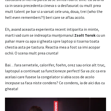
ca in seara precedenta cineva s-a desfasurat cu mult prea
mult talent pe bar si a varsat cele una, doua, trei (who the
hell even remembers?!) beri care se aflau acolo.
Eh, avand aceasta experienta recent intiparita in minte,
marti vad cum se indreapta munțomanul
Zsolt Torok
cu un
pahar mare cu apa si gheata spre laptop si toarna toata
chestia asta pe tastura. Reactia mea a fost sa imi acopar
ochii. O scena mult prea crunta!
Bai…fara servetele, calorifer, foehn, orez sau orice alt truc,
laptopul a continuat sa functioneze perfect! Sa va zic ca era
acelasi care fusese la congelator si abia scos de acolo
incepuse sa faca niste condens? Ce condens, ia de aici dus cu
gheata!