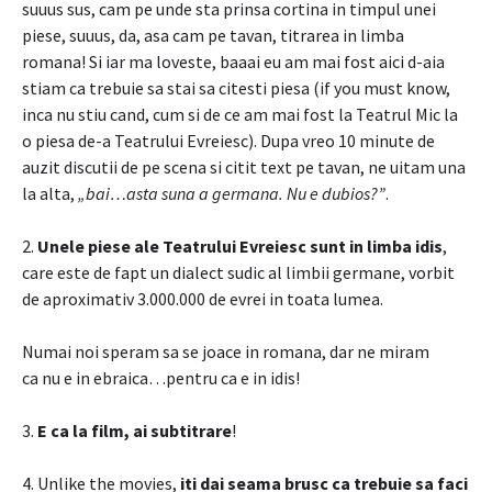
suuus sus, cam pe unde sta prinsa cortina in timpul unei
piese, suuus, da, asa cam pe tavan, titrarea in limba
romana! Si iar ma loveste, baaai eu am mai fost aici d-aia
stiam ca trebuie sa stai sa citesti piesa (if you must know,
inca nu stiu cand, cum si de ce am mai fost la Teatrul Mic la
o piesa de-a Teatrului Evreiesc). Dupa vreo 10 minute de
auzit discutii de pe scena si citit text pe tavan, ne uitam una
la alta,
„bai…asta suna a germana. Nu e dubios?”
.
2.
Unele piese ale Teatrului Evreiesc sunt in limba idis
,
care este de fapt un dialect sudic al limbii germane, vorbit
de aproximativ 3.000.000 de evrei in toata lumea.
Numai noi speram sa se joace in romana, dar ne miram
ca nu e in ebraica…pentru ca e in idis!
3.
E ca la film, ai subtitrare
!
4. Unlike the movies,
iti dai seama brusc ca trebuie sa faci