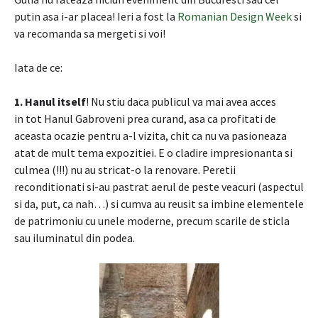
putin asa i-ar placea! Ieri a fost la
Romanian Design Week
si
va recomanda sa mergeti si voi!
Iata de ce:
1. Hanul itself
! Nu stiu daca publicul va mai avea acces
in tot Hanul Gabroveni prea curand, asa ca profitati de
aceasta ocazie pentru a-l vizita, chit ca nu va pasioneaza
atat de mult tema expozitiei. E o cladire impresionanta si
culmea (!!!) nu au stricat-o la renovare. Peretii
reconditionati si-au pastrat aerul de peste veacuri (aspectul
si da, put, ca nah…) si cumva au reusit sa imbine elementele
de patrimoniu cu unele moderne, precum scarile de sticla
sau iluminatul din podea.