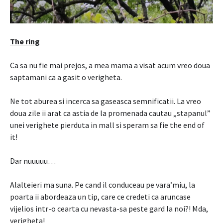
The ring
Ca sa nu fie mai prejos, a mea mama a visat acum vreo doua
saptamani ca a gasit o verigheta.
Ne tot aburea si incerca sa gaseasca semnificatii. La vreo
doua zile ii arat ca astia de la promenada cautau „stapanul”
unei verighete pierduta in mall si speram sa fie the end of
it!
Dar nuuuuu…
Alalteieri ma suna. Pe cand il conduceau pe vara’miu, la
poarta ii abordeaza un tip, care ce credeti ca aruncase
vijelios intr-o cearta cu nevasta-sa peste gard la noi?! Mda,
verigheta!