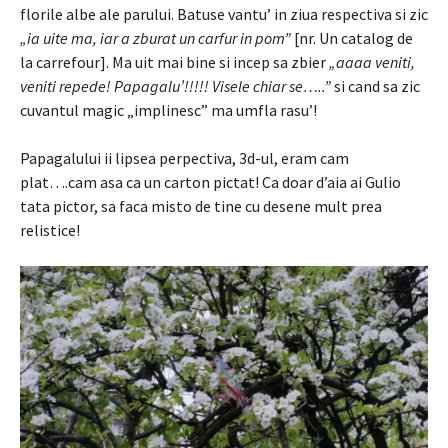
florile albe ale parului. Batuse vantu’ in ziua respectiva si zic
„ia uite ma, iar a zburat un carfur in pom”
[nr. Un catalog de
la carrefour]. Ma uit mai bine si incep sa zbier
„aaaa veniti,
veniti repede! Papagalu’!!!!! Visele chiar se…..”
si cand sa zic
cuvantul magic „implinesc” ma umfla rasu’!
Papagalului ii lipsea perpectiva, 3d-ul, eram cam
plat….cam asa ca un carton pictat! Ca doar d’aia ai Gulio
tata pictor, sa faca misto de tine cu desene mult prea
relistice!