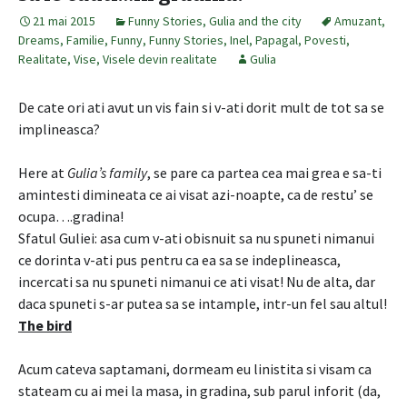
21 mai 2015
Funny Stories
,
Gulia and the city
Amuzant
,
Dreams
,
Familie
,
Funny
,
Funny Stories
,
Inel
,
Papagal
,
Povesti
,
Realitate
,
Vise
,
Visele devin realitate
Gulia
De cate ori ati avut un vis fain si v-ati dorit mult de tot sa se
implineasca?
Here at
Gulia’s family
, se pare ca partea cea mai grea e sa-ti
amintesti dimineata ce ai visat azi-noapte, ca de restu’ se
ocupa….gradina!
Sfatul Guliei: asa cum v-ati obisnuit sa nu spuneti nimanui
ce dorinta v-ati pus pentru ca ea sa se indeplineasca,
incercati sa nu spuneti nimanui ce ati visat! Nu de alta, dar
daca spuneti s-ar putea sa se intample, intr-un fel sau altul!
The bird
Acum cateva saptamani, dormeam eu linistita si visam ca
stateam cu ai mei la masa, in gradina, sub parul inforit (da,