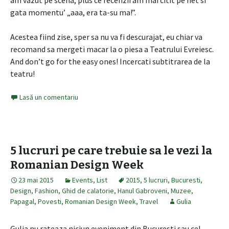
am vazut pe scena, plus ce recenzii am mai citit pe net si
gata momentu’ „aaa, era ta-su ma!”.
Acestea fiind zise, sper sa nu va fi descurajat, eu chiar va
recomand sa mergeti macar la o piesa a Teatrului Evreiesc.
And don’t go for the easy ones! Incercati subtitrarea de la
teatru!
Lasă un comentariu
5 lucruri pe care trebuie sa le vezi la
Romanian Design Week
23 mai 2015
Events
,
List
2015
,
5 lucruri
,
Bucuresti
,
Design
,
Fashion
,
Ghid de calatorie
,
Hanul Gabroveni
,
Muzee
,
Papagal
,
Povesti
,
Romanian Design Week
,
Travel
Gulia
Gulia nu rateaza niciun eveniment din Bucuresti sau cel