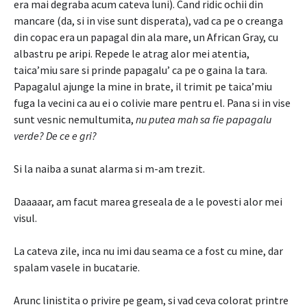
era mai degraba acum cateva luni). Cand ridic ochii din
mancare (da, si in vise sunt disperata), vad ca pe o creanga
din copac era un papagal din ala mare, un African Gray, cu
albastru pe aripi. Repede le atrag alor mei atentia,
taica’miu sare si prinde papagalu’ ca pe o gaina la tara.
Papagalul ajunge la mine in brate, il trimit pe taica’miu
fuga la vecini ca au ei o colivie mare pentru el. Pana si in vise
sunt vesnic nemultumita,
nu putea mah sa fie papagalu
verde? De ce e gri?
Si la naiba a sunat alarma si m-am trezit.
Daaaaar, am facut marea greseala de a le povesti alor mei
visul.
La cateva zile, inca nu imi dau seama ce a fost cu mine, dar
spalam vasele in bucatarie.
Arunc linistita o privire pe geam, si vad ceva colorat printre