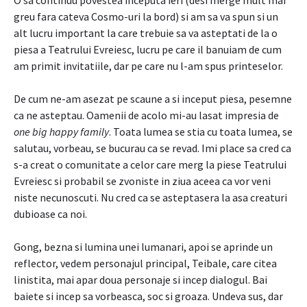
O sa continuu povestea inceputa ieri (desi merge mult mai
greu fara cateva Cosmo-uri la bord) si am sa va spun si un
alt lucru important la care trebuie sa va asteptati de la o
piesa a Teatrului Evreiesc, lucru pe care il banuiam de cum
am primit invitatiile, dar pe care nu l-am spus printeselor.
De cum ne-am asezat pe scaune a si inceput piesa, pesemne
ca ne asteptau. Oamenii de acolo mi-au lasat impresia de
one big happy family
. Toata lumea se stia cu toata lumea, se
salutau, vorbeau, se bucurau ca se revad. Imi place sa cred ca
s-a creat o comunitate a celor care merg la piese Teatrului
Evreiesc si probabil se zvoniste in ziua aceea ca vor veni
niste necunoscuti. Nu cred ca se asteptasera la asa creaturi
dubioase ca noi.
Gong, bezna si lumina unei lumanari, apoi se aprinde un
reflector, vedem personajul principal, Teibale, care citea
linistita, mai apar doua personaje si incep dialogul. Bai
baiete si incep sa vorbeasca, soc si groaza. Undeva sus, dar