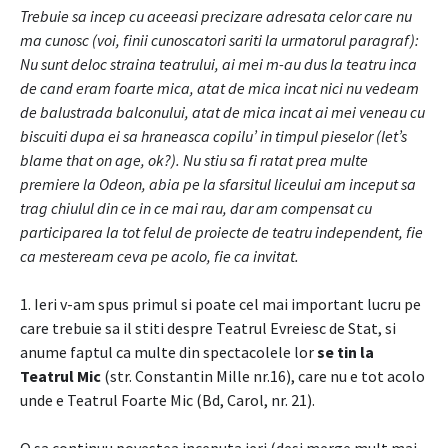
Trebuie sa incep cu aceeasi precizare adresata celor care nu
ma cunosc (voi, finii cunoscatori sariti la urmatorul paragraf):
Nu sunt deloc straina teatrului, ai mei m-au dus la teatru inca
de cand eram foarte mica, atat de mica incat nici nu vedeam
de balustrada balconului, atat de mica incat ai mei veneau cu
biscuiti dupa ei sa hraneasca copilu’ in timpul pieselor (let’s
blame that on age, ok?). Nu stiu sa fi ratat prea multe
premiere la Odeon, abia pe la sfarsitul liceului am inceput sa
trag chiulul din ce in ce mai rau, dar am compensat cu
participarea la tot felul de proiecte de teatru independent, fie
ca mesteream ceva pe acolo, fie ca invitat.
1. Ieri v-am spus primul si poate cel mai important lucru pe
care trebuie sa il stiti despre Teatrul Evreiesc de Stat, si
anume faptul ca multe din spectacolele lor
se tin la
Teatrul Mic
(str. Constantin Mille nr.16), care nu e tot acolo
unde e Teatrul Foarte Mic (Bd, Carol, nr. 21).