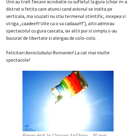
Unii au trait fiecare acrobatie cu sufletul la gura (chiar m-a
distrat o fetita care atunci cand avionul se inalta pe
verticala, ma scuzati nu stiu termenul stiintific, incepea si
striga „caadee!!! Uite ca o sa cadaaa!!!”), altii admirau
spectacolul cu gura cascata, iar altii pur si simplu s-au
bucurat de libertate si alergau de colo-colo.
Felicitari Aeroclubului Romaniei! La cat mai multe
spectacole!
Parasutisti la Clinceni AirShow – 30 mai