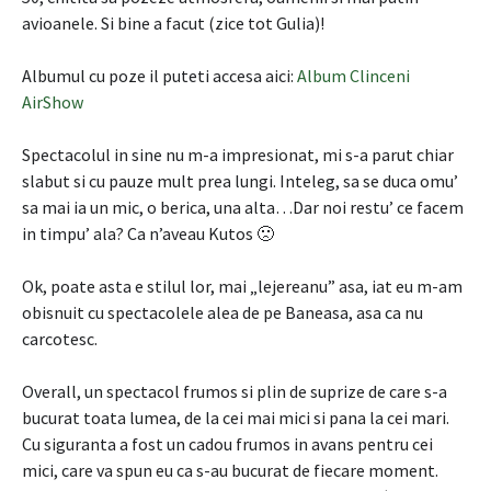
avioanele. Si bine a facut (zice tot Gulia)!
Albumul cu poze il puteti accesa aici:
Album Clinceni
AirShow
Spectacolul in sine nu m-a impresionat, mi s-a parut chiar
slabut si cu pauze mult prea lungi. Inteleg, sa se duca omu’
sa mai ia un mic, o berica, una alta…Dar noi restu’ ce facem
in timpu’ ala? Ca n’aveau Kutos 🙁
Ok, poate asta e stilul lor, mai „lejereanu” asa, iat eu m-am
obisnuit cu spectacolele alea de pe Baneasa, asa ca nu
carcotesc.
Overall, un spectacol frumos si plin de suprize de care s-a
bucurat toata lumea, de la cei mai mici si pana la cei mari.
Cu siguranta a fost un cadou frumos in avans pentru cei
mici, care va spun eu ca s-au bucurat de fiecare moment.