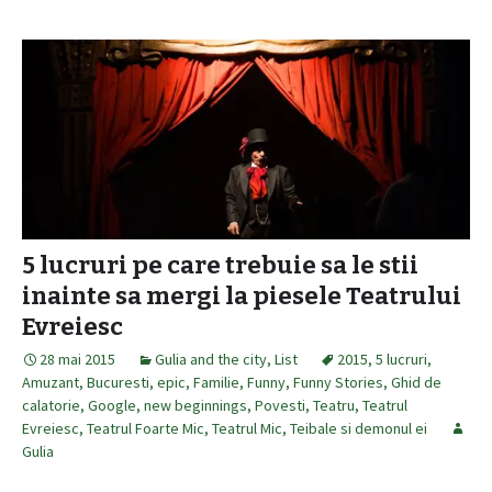
5 lucruri pe care trebuie sa le stii
inainte sa mergi la piesele Teatrului
Evreiesc
28 mai 2015
Gulia and the city
,
List
2015
,
5 lucruri
,
Amuzant
,
Bucuresti
,
epic
,
Familie
,
Funny
,
Funny Stories
,
Ghid de
calatorie
,
Google
,
new beginnings
,
Povesti
,
Teatru
,
Teatrul
Evreiesc
,
Teatrul Foarte Mic
,
Teatrul Mic
,
Teibale si demonul ei
Gulia