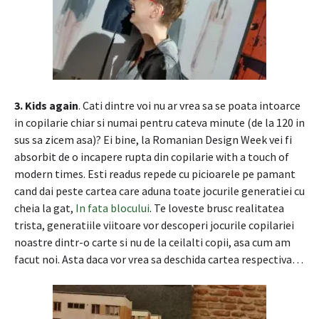
3. Kids again
. Cati dintre voi nu ar vrea sa se poata intoarce
in copilarie chiar si numai pentru cateva minute (de la 120 in
sus sa zicem asa)? Ei bine, la Romanian Design Week vei fi
absorbit de o incapere rupta din copilarie with a touch of
modern times. Esti readus repede cu picioarele pe pamant
cand dai peste cartea care aduna toate jocurile generatiei cu
cheia la gat,
In fata blocului
. Te loveste brusc realitatea
trista, generatiile viitoare vor descoperi jocurile copilariei
noastre dintr-o carte si nu de la ceilalti copii, asa cum am
facut noi. Asta daca vor vrea sa deschida cartea respectiva…