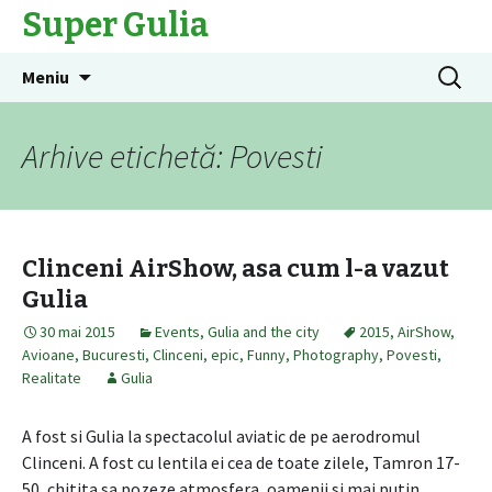
Super Gulia
Sari
Caută
Meniu
la
după:
conținut
Arhive etichetă: Povesti
Clinceni AirShow, asa cum l-a vazut
Gulia
30 mai 2015
Events
,
Gulia and the city
2015
,
AirShow
,
Avioane
,
Bucuresti
,
Clinceni
,
epic
,
Funny
,
Photography
,
Povesti
,
Realitate
Gulia
A fost si Gulia la spectacolul aviatic de pe aerodromul
Clinceni. A fost cu lentila ei cea de toate zilele, Tamron 17-
50, chitita sa pozeze atmosfera, oamenii si mai putin