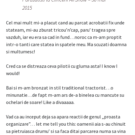
2015
Cel mai mult mi-a placut cand au parcat acrobatii fix unde
stateam, mi-au zburat tricou’n’cap, paru’ tragea spre
vazduh, iar eu era sa cad in fund…noroc ca m-am proptit
intr-o tanti care statea in spatele meu. Ma scuzati doamna
si multumesc!
Cred ca se distreaza ceva pilotii cu gluma asta! I know I
would!
Bai si m-am bronzat in stil traditional tractorist…o
minunatie…de fapt m-am ars de-a binelea cu mancute su
ochelari de soare! Like a divaaaaa.
Vad ca au inceput deja sa apara reactii de genul „proasta
organizare”… let me tell you this: oamenii aia s-au chinuit
sa pietruiasca drumu’ si sa faca ditai parcarea numa sa vina