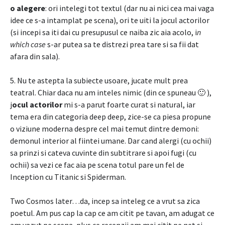
o alegere
: ori intelegi tot textul (dar nu ai nici cea mai vaga
idee ce s-a intamplat pe scena), ori te uiti la jocul actorilor
(si incepi sa iti dai cu presupusul ce naiba zic aia acolo, i
n
which case
s-ar putea sa te distrezi prea tare si sa fii dat
afara din sala).
5. Nu te astepta la subiecte usoare, jucate mult prea
teatral. Chiar daca nu am inteles nimic (din ce spuneau 🙂 ),
j
ocul actorilor
mi s-a parut foarte curat si natural, iar
tema era din categoria deep deep, zice-se ca piesa propune
o viziune moderna despre cel mai temut dintre demoni:
demonul interior al fiintei umane. Dar cand alergi (cu ochii)
sa prinzi si cateva cuvinte din subtitrare si apoi fugi (cu
ochii) sa vezi ce fac aia pe scena totul pare un fel de
Inception cu Titanic si Spiderman.
Two Cosmos later…da, incep sa inteleg ce a vrut sa zica
poetul. Am pus cap la cap ce am citit pe tavan, am adugat ce