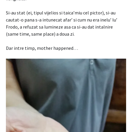
Si-au stat (ei, tipul vijelios si taica’miu cel pictor), si-au
cautat-o pana s-a intunecat afar’ si cum nu era inelu’ lu’
Frodo, a refuzat sa lumineze asa ca si-au dat intalnire
(same time, same place) a doua zi.
Dar intre timp, mother happened…