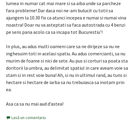
lumea in numar cat mai mare si sa aiba unde sa parcheze
fara probleme! Dar daca noi ne-am bulucit cu totii sa
ajungem la 10.30 fix ca atunci incepea e numai si numai vina
noastra! Doar nu va asteptati sa faca autostrada cu 4 benzi
pe sens pana acolo ca sa incapa tot Bucurestiu’!
In plus, au adus multi oameni care sa ne dirijeze sa nu ne
inghesuim toti in acelasi spatiu. Au adus comercianti, sa nu
murim de foame si nici de sete. Au pus si corturi sa poata sta
doritorii la umbra, au delimitat spatiul in care aveam voie sa
stam si in rest voie buna! Ah, si nu in ultimul rand, au tuns si
hectare si hectare de iarba sa nu trebuiasca sa inotam prin
ea.
Asa ca sa nu mai aud d’astea!
Lasă un comentariu