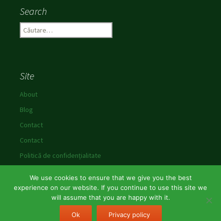
Search
C
a
u
t
ă
Site
d
u
About
p
Blog
ă
:
Contact
Contact
Politică de confidențialitate
We use cookies to ensure that we give you the best
experience on our website. If you continue to use this site we
will assume that you are happy with it.
Politică de confidențialitate
Propulsat de WordPress
Ok
Privacy policy