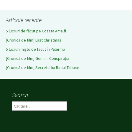
Articole recente
5 lucruri de făcut pe Coasta Amalfi
[Cronică de film] Last Christmas
5 lucruri mișto de făcut în Palermo
[Cronică de film] Gemini: Conspirația
[Cronică de film] Secretul lui Raoul Taburin
Search
C
a
u
t
ă