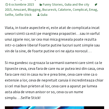
6 octombrie 2015
Funny Stories
,
Gulia and the city
2015
,
Amuzant
,
Blogging
,
Bucuresti
,
Calatorie
,
Complicat
,
Emag
,
Selfie
,
Selfie Stick
Gulia
Viata, in toate aspectele ei, este atat de complicata incat
uneori simti ca esti pe marginea prapastiei…sau in varful
unui zgarie nor, iar cea mai mica greseala poate rezulta
intr-o cadere libera! Foarte putine lucruri sunt simple sau
vin de la sine, de foarte putine ori ne ajuta norocul…
Si ma gandesc cu groaza la sarmanii oameni care simt ca le
lipseste ceva, ceva fara de care nu ar putea iesi din casa, ceva
fara care nici in casa nu le e prea bine, ceva care vine ca o
extensie a lor, ceva de nepretuit caruia ii incredinteaza chiar
si cel mai bun prieten al lor, ceva care a aparut pe lumea
asta abia de vreun anisor or so, ceva cu un nume
simplu….Selfie Stick!