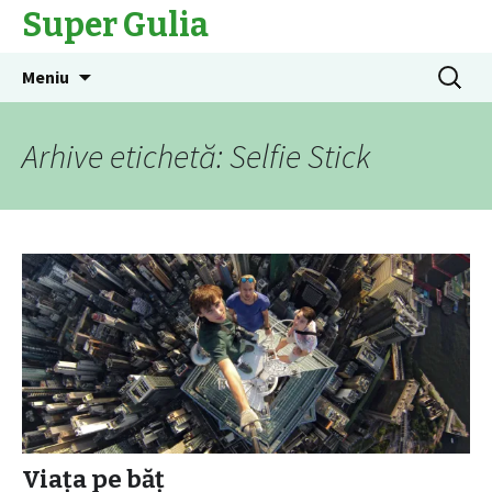
Super Gulia
Sari
Caută
Meniu
la
după:
conținut
Arhive etichetă: Selfie Stick
Viaţa pe băţ