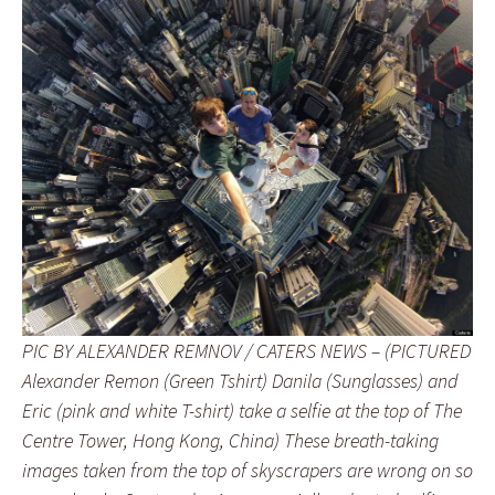
PIC BY ALEXANDER REMNOV / CATERS NEWS – (PICTURED
Alexander Remon (Green Tshirt) Danila (Sunglasses) and
Eric (pink and white T-shirt) take a selfie at the top of The
Centre Tower, Hong Kong, China) These breath-taking
images taken from the top of skyscrapers are wrong on so