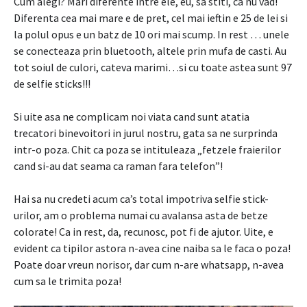
Cum alegi? Mari diferente intre ele, eu, sa stiti, ca nu vad!
Diferenta cea mai mare e de pret, cel mai ieftin e 25 de lei si
la polul opus e un batz de 10 ori mai scump. In rest … unele
se conecteaza prin bluetooth, altele prin mufa de casti. Au
tot soiul de culori, cateva marimi…si cu toate astea sunt 97
de selfie sticks!!!
Si uite asa ne complicam noi viata cand sunt atatia
trecatori binevoitori in jurul nostru, gata sa ne surprinda
intr-o poza. Chit ca poza se intituleaza „fetzele fraierilor
cand si-au dat seama ca raman fara telefon”!
Hai sa nu credeti acum ca’s total impotriva selfie stick-
urilor, am o problema numai cu avalansa asta de betze
colorate! Ca in rest, da, recunosc, pot fi de ajutor. Uite, e
evident ca tipilor astora n-avea cine naiba sa le faca o poza!
Poate doar vreun norisor, dar cum n-are whatsapp, n-avea
cum sa le trimita poza!